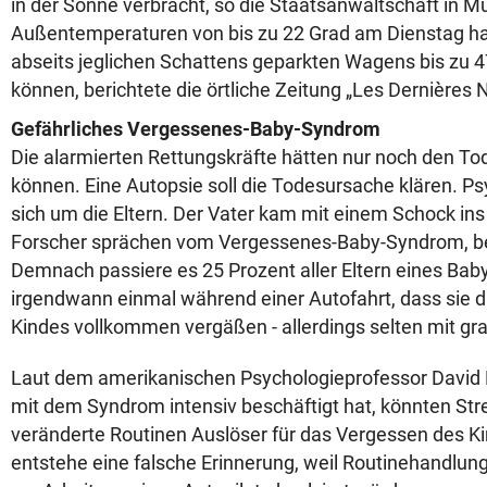
in der Sonne verbracht, so die Staatsanwaltschaft in M
Außentemperaturen von bis zu 22 Grad am Dienstag ha
abseits jeglichen Schattens geparkten Wagens bis zu 
können, berichtete die örtliche Zeitung „Les Dernières 
Gefährliches Vergessenes-Baby-Syndrom
Die alarmierten Rettungskräfte hätten nur noch den To
können. Eine Autopsie soll die Todesursache klären. 
sich um die Eltern. Der Vater kam mit einem Schock in
Forscher sprächen vom Vergessenes-Baby-Syndrom, ber
Demnach passiere es 25 Prozent aller Eltern eines Bab
irgendwann einmal während einer Autofahrt, dass sie 
Kindes vollkommen vergäßen - allerdings selten mit gr
Laut dem amerikanischen Psychologieprofessor David 
mit dem Syndrom intensiv beschäftigt hat, könnten Str
veränderte Routinen Auslöser für das Vergessen des Ki
entstehe eine falsche Erinnerung, weil Routinehandlun