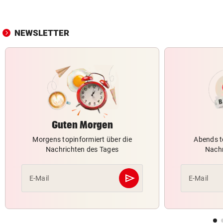
NEWSLETTER
Guten Morgen
Morgens topinformiert über die
Abends t
Nachrichten des Tages
Nachr
send
E-Mail
E-Mail
Abschicken