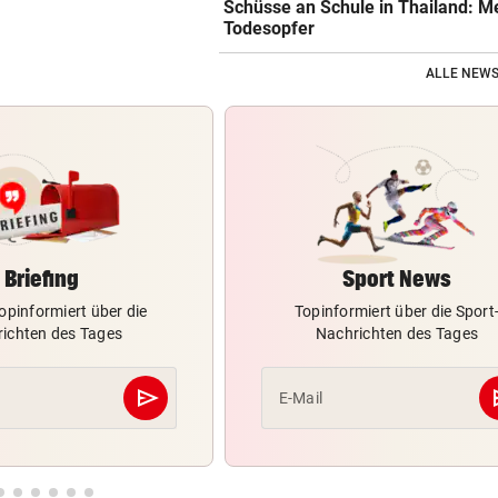
Schüsse an Schule in Thailand: M
Todesopfer
ALLE NEWS
Briefing
Sport News
opinformiert über die
Topinformiert über die Sport
ichten des Tages
Nachrichten des Tages
send
s
E-Mail
Abschicken