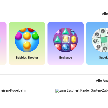
Alle
Bubbles Shooter
Exchange
Sudok
Alle An