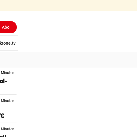
Abo
tschaft
krone.tv
Wissen
Gericht
Kolumnen
Freizeit
Reise
Ti
5 Minuten
al-
2 Minuten
WC
8 Minuten