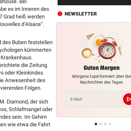
ulhouse. Bei
Weniger Firmenpleiten im zw
be es im Inneren des
Quartal 2026
NEWSLETTER
47 Grad heiß werden
„STIMMT ABER NICHT“
vor 4
Nouvelles d‘Alsace“.
Wie Benko gegen seinen Ber
Gusenbauer austeilt
d des Buben feststellen
Psychologen kümmerten
SOMMERCUP 2026
vor ein
s Krankenhaus.
LIVE: Harder Handballfest mi
Kiel, Lemgo & Kriens
ichtete die Zeitung.
Guten Morgen
ys oder Kleinkindes
Morgens topinformiert über die
SETZT SICH ZUR WEHR
vor ein
die Anwesenheit des
Nachrichten des Tages
Tourismus, Vandalen: Kurios
avierenden Folgen.
Regeln in Italien
se
E-Mail
M. Diamond, der sich
TAGELANGER TERROR
vor ein
ess, Schlafmangel oder
Aggro-Affe verletzte 18
ndes sein. Im Gehirn
Menschen: Eingefangen!
gen wie etwa die Fahrt
WIRBEL UM KINDER-SAGER
vor ein