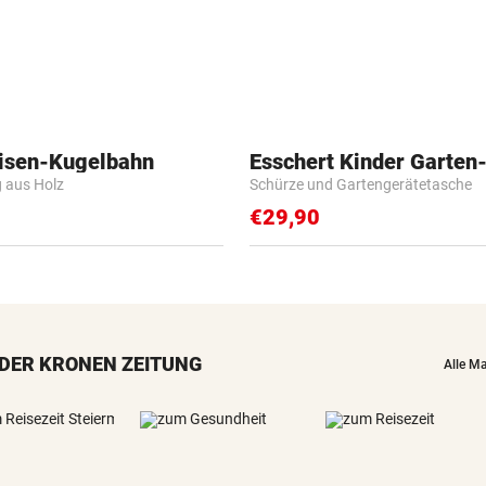
isen-Kugelbahn
Esschert Kinder Garten
g aus Holz
Schürze und Gartengerätetasche
€29,90
DER KRONEN ZEITUNG
Alle M