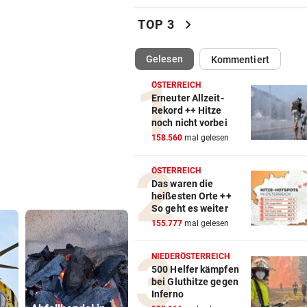
Kanzler entschuldigt sich: „
chevron_right
TOP 3
Satz ist falsch“
(ausgewählt)
Gelesen
Kommentiert
FEUERWEHR-AUSSTATTER
vor ein
Waldbrände „befeuern“ das
ÖSTERREICH
Geschäft von Rosenbauer
Erneuter Allzeit-
Rekord ++ Hitze
noch nicht vorbei
PLÖTZLICH MIT DABEI
vor ein
158.560
mal gelesen
Thiem überrascht ÖFB-Legi
im Trainingslager
ÖSTERREICH
Das waren die
„MÄCHTIG UND SCHÖN“
vor ein
heißesten Orte ++
Mann (37) gesteht Brandstif
So geht es weiter
in den USA
155.777
mal gelesen
FRAGE DES TAGES
vor ein
NIEDERÖSTERREICH
Bekommen Mütter genug
500 Helfer kämpfen
bei Gluthitze gegen
Unterstützung vom Staat?
Inferno