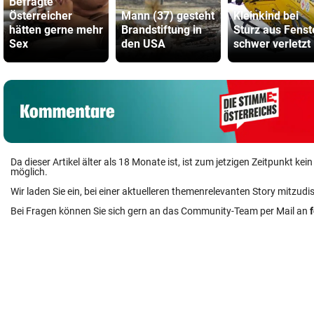
Befragte
Österreicher
Mann (37) gesteht
Kleinkind bei
hätten gerne mehr
Brandstiftung in
Sturz aus Fenst
Sex
den USA
schwer verletzt
Da dieser Artikel älter als 18 Monate ist, ist zum jetzigen Zeitpunkt k
möglich.
Wir laden Sie ein, bei einer aktuelleren themenrelevanten Story mitzudi
Bei Fragen können Sie sich gern an das Community-Team per Mail an