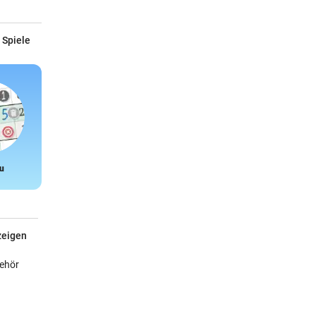
 Spiele
u
Snake
zeigen