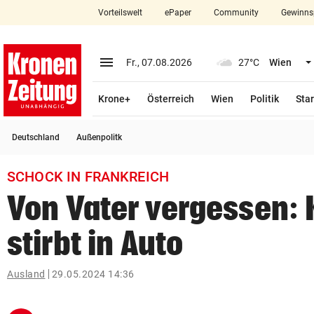
Vorteilswelt
ePaper
Community
Gewinns
close
Schließen
menu
Menü aufklappen
Fr., 07.08.2026
27°C
Wien
Abonnieren
Krone+
Österreich
Wien
Politik
Star
account_circle
arrow_right
Anmelden
Deutschland
Außenpolitk
pin_drop
arrow_right
Bundesland auswäh
Wien
SCHOCK IN FRANKREICH
bookmark
Merkliste
Von Vater vergessen: 
stirbt in Auto
Suchbegriff
search
eingeben
Ausland
29.05.2024 14:36