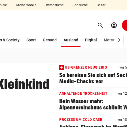
piele
Krone mobile
Immosuche
Jobsuche
Bazar
search
account_circle
Menü aufklappen
Suchen
(ausgewählt)
s & Society
Sport
Gesund
Ausland
Digital
Motor
Wir
len
US-GRENZER NEUGIERIG
vor 
So bereiten Sie sich auf Soci
Kleinkind
Media-Checks vor
ANHALTENDE TROCKENHEIT
vor 1
Kein Wasser mehr:
Alpenvereinshaus schließt 
PROZESS UM COLD CASE
vor 1