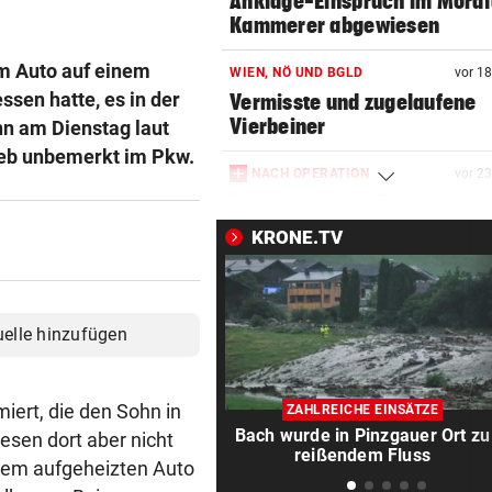
Anklage-Einspruch im Mordf
Kammerer abgewiesen
em Auto auf einem
WIEN, NÖ UND BGLD
vor 1
sen hatte, es in der
Vermisste und zugelaufene
Vierbeiner
nn am Dienstag laut
lieb unbemerkt im Pkw.
NACH OPERATION
vor 2
Youngster Maxi Taucher be
Nummer 1 erneut
KRONE.TV
SCHÄDEN AUF FAHRBAHN
vor 2
Spursperre! Hitze macht
Europabrücke zu schaffen
uelle hinzufügen
„NEUES KAPITEL“
vor 2
Jolie-Bruder James Haven ou
iert, die den Sohn in
ZAHLREICHE EINSÄTZE
sich als schwul
Bach wurde in Pinzgauer Ort zu
esen dort aber nicht
reißendem Fluss
dem aufgeheizten Auto
MINUS VON DREI PROZENT
vor 4