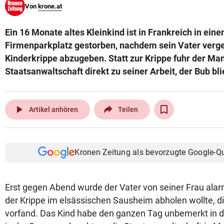
Von
krone.at
© Krone Multimedia GmbH & Co KG 2026
Muthgasse 2, 1190 Wien
Ein 16 Monate altes Kleinkind ist in Frankreich in ein
Firmenparkplatz gestorben, nachdem sein Vater verges
Kinderkrippe abzugeben. Statt zur Krippe fuhr der Ma
Staatsanwaltschaft direkt zu seiner Arbeit, der Bub b
play_arrow
Artikel anhören
Teilen
Kronen Zeitung als bevorzugte Google-Q
Erst gegen Abend wurde der Vater von seiner Frau alarm
der Krippe im elsässischen Sausheim abholen wollte, di
vorfand. Das Kind habe den ganzen Tag unbemerkt in 