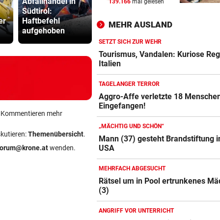
Abfallhandel in
Kanzler
139.166
mal gelesen
TRAGISCHER UNFALL
vor ein
Südtirol:
Wandergenüsse
entschuldig
Kleinkind bei Sturz aus Fens
er
Haftbefehl
rund um Bad
„Der Satz is
MEHR AUSLAND
schwer verletzt
aufgehoben
Schwanberg
falsch“
SETZT SICH ZUR WEHR
APPELL IM LUXUS-HOTEL
vor ein
Tourismus, Vandalen: Kuriose Reg
Bayern mahnt Konkurrenz: 
Italien
kann es nicht sein!“
TAGELANGER TERROR
HARTWIG IN ST. PÖLTEN
vor ein
Aggro-Affe verletzte 18 Mensche
Eingefangen!
Filmreife Rückkehr des
ein Kommentieren mehr
„Weltmeister-Sprosses“
„MÄCHTIG UND SCHÖN“
skutieren:
Themenübersicht
.
Mann (37) gesteht Brandstiftung i
USA
forum@krone.at
wenden.
MEHRFACH ABGESUCHT
Rätsel um in Pool ertrunkenes M
(3)
ANGRIFF VOR UNTERRICHT