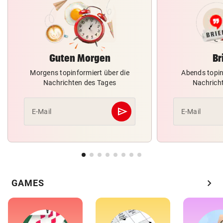
Guten Morgen
Br
Morgens topinformiert über die
Abends topin
Nachrichten des Tages
Nachrich
send
E-Mail
E-Mail
Abschicken
chevron_right
GAMES