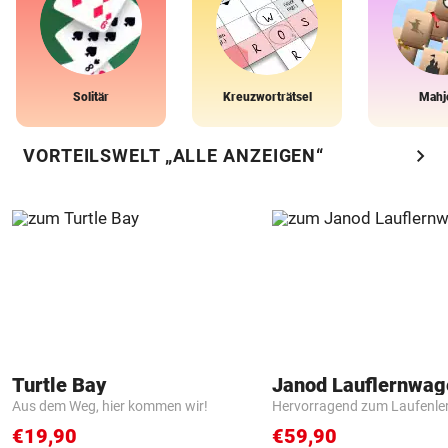
Solitär
Kreuzworträtsel
Mahj
chevron_right
VORTEILSWELT „ALLE ANZEIGEN“
Turtle Bay
Janod Lauflernwa
Aus dem Weg, hier kommen wir!
Hervorragend zum Laufenle
€19,90
€59,90