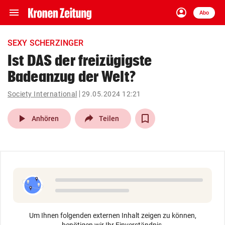
menu
account_circle
Navigation
Anmelden
Abo
close
Schließen
ein-/ausklappen
SEXY SCHERZINGER
Abonnieren
Ist DAS der freizügigste
Badeanzug der Welt?
account_circle
arrow_right
Anmelden
Society International
29.05.2024 12:21
pin_drop
arrow_right
Bundesland auswäh
Wien
play_arrow
Anhören
Teilen
bookmark
Merkliste
Suchbegriff
search
eingeben
Um Ihnen folgenden externen Inhalt zeigen zu können,