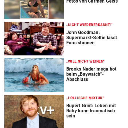
Fotos von Carmen Geiss
„NICHT WIEDERERKANNT!“
John Goodman:
Supermarkt-Selfie lässt
Fans staunen
„WILL NICHT WEINEN“
Brooks Nader mega hot
beim „Baywatch“-
Abschluss
„HÖLLISCHE MIXTUR“
Rupert Grint: Leben mit
Baby kann traumatisch
sein