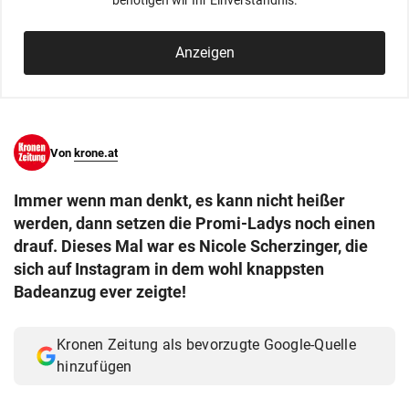
benötigen wir Ihr Einverständnis.
© Krone Multimedia GmbH & Co KG 2026
Muthgasse 2, 1190 Wien
Anzeigen
Von
krone.at
Immer wenn man denkt, es kann nicht heißer
werden, dann setzen die Promi-Ladys noch einen
drauf. Dieses Mal war es Nicole Scherzinger, die
sich auf Instagram in dem wohl knappsten
Badeanzug ever zeigte!
Kronen Zeitung als bevorzugte Google-Quelle
hinzufügen