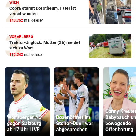
WIEN
Cobra stürmt Dorotheum, Täter ist
verschwunden
143.762
mal gelesen
VORARLBERG
Traktor-Unglück: Mutter (36) meldet
sich zu Wort
112.243
mal gelesen
Conny Kreuter
Wolfsberger AC
Dosenöffner im
Babybauch u
gegen Salzburg
Steirer-Duell war
bewegende
ab 17 Uhr LIVE
abgesprochen
Offenbarung