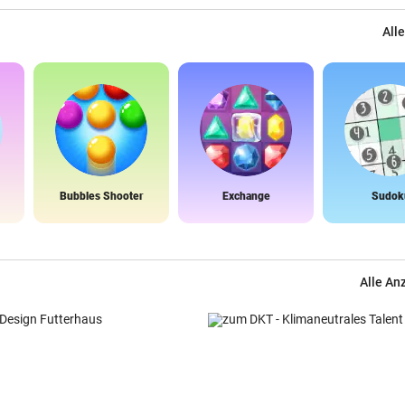
Alle
Bubbles Shooter
Exchange
Sudok
Alle An