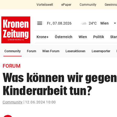
Vorteilswelt
ePaper
Community
Gewinns
close
Schließen
menu
Menü aufklappen
Fr., 07.08.2026
24°C
Wien
Abonnieren
Krone+
Österreich
Wien
Politik
Star
account_circle
arrow_right
Anmelden
(ausgewählt)
Community
Forum
Wien Forum
Leseraktionen
Leserreporter
pin_drop
arrow_right
Bundesland auswäh
Wien
FORUM
bookmark
Merkliste
Was können wir gegen
Kinderarbeit tun?
Suchbegriff
search
eingeben
Community
12.06.2024 10:00