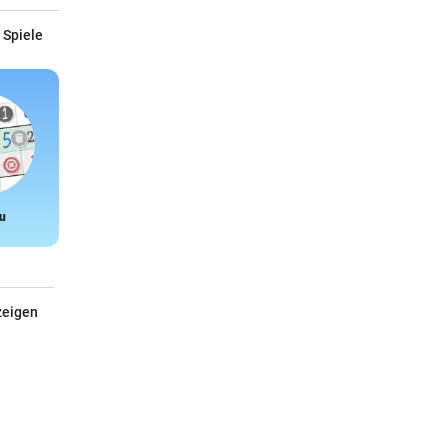
 Spiele
u
Snake
zeigen