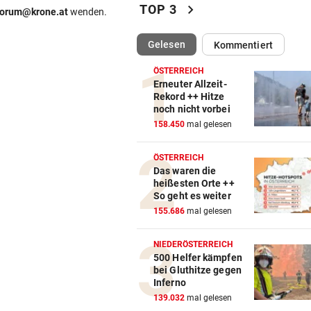
chevron_right
EISHOCKEY-TRANSFER
vor ein
TOP 3
forum@krone.at
wenden.
Meister 99ers komplettiert 
Abwehr-Puzzle
(ausgewählt)
Gelesen
Kommentiert
567 MILLIONEN DOLLAR
vor ein
ÖSTERREICH
Erneuter Allzeit-
Kinderschutz ungenügend: S
Rekord ++ Hitze
für Meta-Konzern
noch nicht vorbei
158.450
mal gelesen
BEI HÖHEREN UMSÄTZEN
vor ein
Post-Halbjahresgewinn um 
ÖSTERREICH
Drittel eingebrochen
Das waren die
heißesten Orte ++
So geht es weiter
155.686
mal gelesen
NIEDERÖSTERREICH
500 Helfer kämpfen
bei Gluthitze gegen
Inferno
139.032
mal gelesen