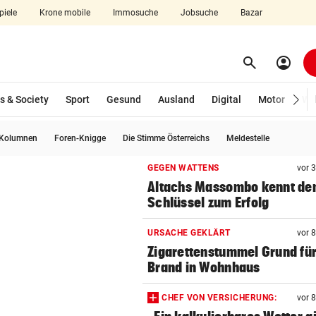
piele
Krone mobile
Immosuche
Jobsuche
Bazar
search
account_circle
Menü aufklappen
Suchen
s & Society
Sport
Gesund
Ausland
Digital
Motor
Wir
Kolumnen
Foren-Knigge
Die Stimme Österreichs
Meldestelle
len
GEGEN WATTENS
vor 
Altachs Massombo kennt de
Schlüssel zum Erfolg
URSACHE GEKLÄRT
vor 
Zigarettenstummel Grund fü
Brand in Wohnhaus
CHEF VON VERSICHERUNG:
vor 