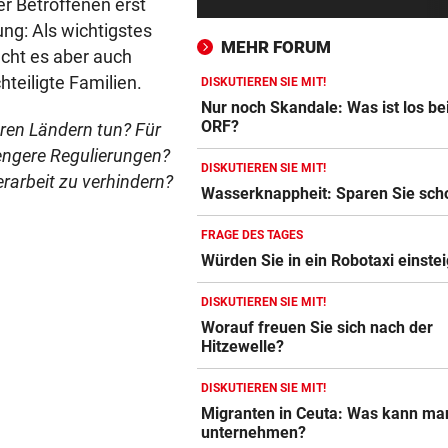
er Betroffenen erst
Österreich liegt bei E-Busse
ung: Als wichtigstes
deutlich zurück
MEHR FORUM
cht es aber auch
KÄRNTNERIN IN DEN USA
vor 3
teiligte Familien.
DISKUTIEREN SIE MIT!
Kurios! WM-Starterin lernte 
Nur noch Skandale: Was ist los b
Youtube das Gehen
ORF?
eren Ländern tun? Für
engere Regulierungen?
DISKUTIEREN SIE MIT!
BEI IVF-BEHANDLUNGEN
vor 3
rarbeit zu verhindern?
Wasserknappheit: Sparen Sie sch
Hitze kann die Anzahl der Eiz
verringern
FRAGE DES TAGES
Würden Sie in ein Robotaxi einste
BEI VISUM-ANTRAG
vor ein
USA wollen Reisende online
DISKUTIEREN SIE MIT!
genauer durchleuchten
Worauf freuen Sie sich nach der
Hitzewelle?
INFERNO IM HOCHTAL
vor ein
Lenker sah Rauch, dann gin
DISKUTIEREN SIE MIT!
Traktor in Flammen auf
Migranten in Ceuta: Was kann ma
unternehmen?
MIT MINI-KOFFERRAUM?
vor ein