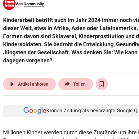
Von
Community
© Krone Multimedia GmbH & Co KG 2026
Muthgasse 2, 1190 Wien
Kinderarbeit betrifft auch im Jahr 2024 immer noch vie
dieser Welt, etwa in Afrika, Asien oder Lateinamerika
Formen davon sind Sklaverei, Kinderprostitution und d
Kindersoldaten. Sie bedroht die Entwicklung, Gesundhe
Jüngsten der Gesellschaft. Was denken Sie: Wie kan
dagegen vorgehen?
play_arrow
Artikel anhören
Teilen
Kronen Zeitung als bevorzugte Google-Q
Millionen Kinder werden durch diese Zustände um ihre 