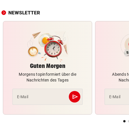
NEWSLETTER
Guten Morgen
Morgens topinformiert über die
Abends t
Nachrichten des Tages
Nachr
send
E-Mail
E-Mail
Abschicken