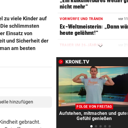
„Ein kalkulierbares Wetter gi
nicht mehr“
l zu viele Kinder auf
VORWÜRFE UND TRÄNEN
vor 1
. Die schlimmsten
Ex-Weltmeisterin: „Dann wä
heute gelähmt!“
er Einsatz von
it und Sicherheit der
TRAUER UM 26-JÄHRIGE
vor 2
n man am besten
TikTokerin Sydney Towle ver
Kampf gegen Krebs
KRONE.TV
ÖSTERREICHER BETROFFEN
vor 2
Abfallhandel in Südtirol:
Haftbefehle aufgehoben
SCHWERE VERBRENNUNGEN
vor 2
uelle hinzufügen
Arbeiter fing im Schlosspark
FOLGE VON FREITAG
Laxenburg Feuer
Aufstehen, mitmachen und gute
Gefühl genießen
Kindheit gebracht.
IM EU-VERGLEICH
vor 3