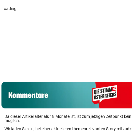
Eva Longoria:
Badespaß und
Hantavirus bei
Meister 99ers
sexy Kurven in
Frankreich-Tourist
komplettiert da
Marbella
entdeckt
Abwehr-Puzzle
Da dieser Artikel älter als 18 Monate ist, ist zum jetzigen Zeitpunkt k
möglich.
Wir laden Sie ein, bei einer aktuelleren themenrelevanten Story mitzudi