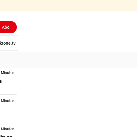
Abo
tschaft
krone.tv
Wissen
Gericht
Kolumnen
Freizeit
Reise
Ti
3 Minuten
n
8 Minuten
r
8 Minuten