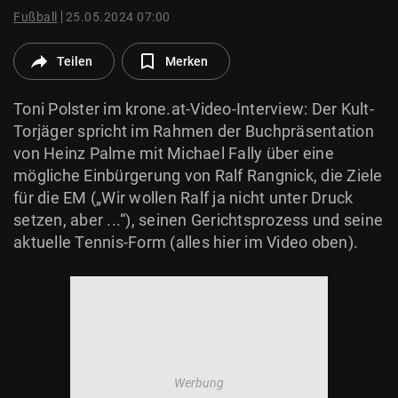
© Krone Multimedia GmbH & Co KG 2026
Fußball
25.05.2024 07:00
Muthgasse 2, 1190 Wien
Teilen
Merken
Toni Polster im krone.at-Video-Interview: Der Kult-
Torjäger spricht im Rahmen der Buchpräsentation
von Heinz Palme mit Michael Fally über eine
mögliche Einbürgerung von Ralf Rangnick, die Ziele
für die EM („Wir wollen Ralf ja nicht unter Druck
setzen, aber ...“), seinen Gerichtsprozess und seine
aktuelle Tennis-Form (alles hier im Video oben).