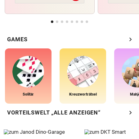
chevron_right
GAMES
Solitär
Kreuzworträtsel
Mahj
chevron_right
VORTEILSWELT „ALLE ANZEIGEN“