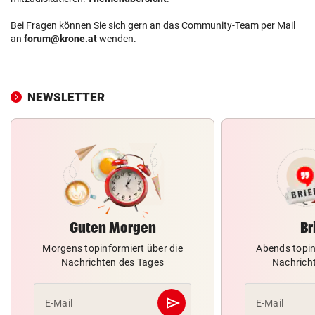
Bei Fragen können Sie sich gern an das Community-Team per Mail
an
forum@krone.at
wenden.
NEWSLETTER
Guten Morgen
Br
Morgens topinformiert über die
Abends topin
Nachrichten des Tages
Nachrich
send
E-Mail
E-Mail
Abschicken