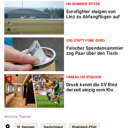
IM SOMMER ÖFTER
Eurofighter steigen von
Linz zu Abfangflügen auf
500 STATT FÜNF EURO
Falscher Spendensammler
zog Paar über den Tisch
UMBAU IM STADION
Druck kennt die SV Ried
derzeit einzig vom Klo
Ähnliche Themen
St. Georgen
Deutschland
Rheinland-Pfalz