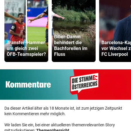
Biber-Damm
Transfer-Hammer
behindert die
Barcelona-Ka
um gleich zwei
Bachforellen im
vor Wechsel 
ÖFB-Teamspieler?
Fluss
FC Liverpool
Da dieser Artikel älter als 18 Monate ist, ist zum jetzigen Zeitpunkt
kein Kommentieren mehr möglich.
Wir laden Sie ein, bei einer aktuelleren themenrelevanten Story
mitzudiskutieren:
Themenübersicht
.