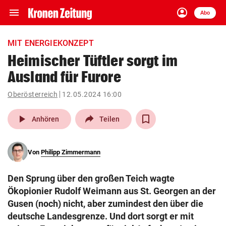
menu
account_circle
Navigation
Anmelden
Abo
close
Schließen
ein-/ausklappen
MIT ENERGIEKONZEPT
Abonnieren
Heimischer Tüftler sorgt im
Ausland für Furore
account_circle
arrow_right
Anmelden
Oberösterreich
12.05.2024 16:00
pin_drop
arrow_right
Bundesland auswäh
Wien
play_arrow
Anhören
Teilen
bookmark
Merkliste
Von
Philipp Zimmermann
Suchbegriff
search
Den Sprung über den großen Teich wagte
eingeben
Ökopionier Rudolf Weimann aus St. Georgen an der
Gusen (noch) nicht, aber zumindest den über die
deutsche Landesgrenze. Und dort sorgt er mit