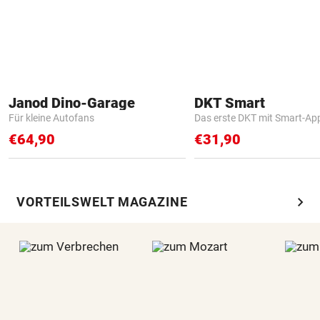
Janod Dino-Garage
DKT Smart
Für kleine Autofans
Das erste DKT mit Smart-Ap
€64,90
€31,90
chevron_right
VORTEILSWELT MAGAZINE