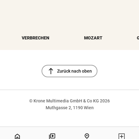
VERBRECHEN
MOZART
north
Zurück nach oben
© Krone Multimedia GmbH & Co KG 2026
Muthgasse 2, 1190 Wien
NaN%
home
pin_drop