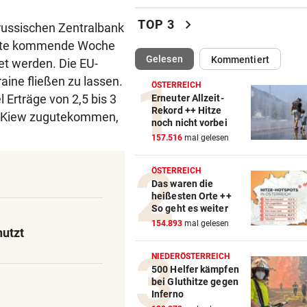
Katzentöter-Anwalt: „Nie so 
chevron_right
TOP 3
russischen Zentralbank
Hass begegnet“
dürfte kommende Woche
(ausgewählt)
Gelesen
Kommentiert
et werden. Die EU-
TRUMP DROHT:
vor 
Lange Haftstrafen für Berich
raine fließen zu lassen.
ÖSTERREICH
über Waffenengpässe
Erträge von 2,5 bis 3
Erneuter Allzeit-
Rekord ++ Hitze
en Kiew zugutekommen,
noch nicht vorbei
CONFERENCE LEAGUE
vor 
157.516
mal gelesen
Sieg! Austria stößt die Tür z
Play-off weit auf
ÖSTERREICH
Das waren die
MITTEN IN HITZEWELLE
vor 
heißesten Orte ++
Irre! Salzburg – Pafos wegen
So geht es weiter
Sintflut unterbrochen
154.893
mal gelesen
utzt
RADSPORT
vor 
NIEDERÖSTERREICH
Reusser vor Ventoux-Etappe
500 Helfer kämpfen
bei Gluthitze gegen
weiter im Gelben Trikot
Inferno