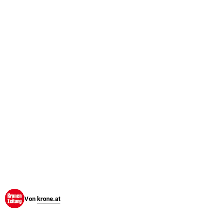
© Krone Multimedia GmbH & Co KG 2026
Muthgasse 2, 1190 Wien
Von
krone.at