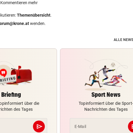
ein Kommentieren mehr
skutieren:
Themenübersicht
.
forum@krone.at
wenden.
ALLE NEWS
Briefing
Sport News
opinformiert über die
Topinformiert über die Sport
ichten des Tages
Nachrichten des Tages
send
s
E-Mail
Abschicken