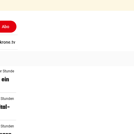
Abo
tschaft
krone.tv
Wissen
Gericht
Kolumnen
Freizeit
Reise
Ti
er Stunde
 ein
2 Stunden
tal-
2 Stunden