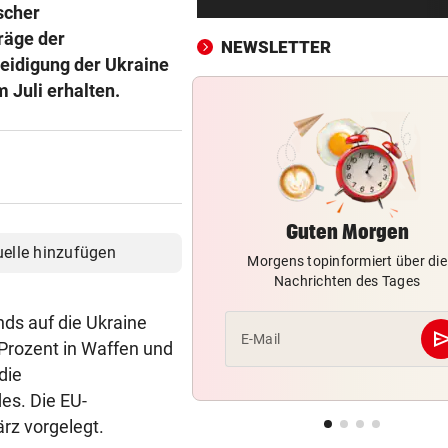
Erste Anklage gegen Israeli s
scher
Gaza-Krieg
träge der
NEWSLETTER
eidigung der Ukraine
STIMMEN ZUM SPIEL
vor 
m Juli erhalten.
Sportboss Katzer: „Fahren
superhappy nach Hause“
ORKAN, KEIN STROM & CO
vor 
Skurrilitäten in der Red Bull
häufen sich
Guten Morgen
uelle hinzufügen
Morgens topinformiert über die
WASSERSPRINGEN
vor 
Nachrichten des Tages
Knoll bei EM Achter vom Tur
Lotfi auf Rang 12!
ds auf die Ukraine
se
E-Mail
 Prozent in Waffen und
SCHON NÄCHSTE SAISON
vor 
die
F1-Boss verrät: Es wird mehr
es. Die EU-
Sprintrennen geben
rz vorgelegt.
FREISPRÜCHE REGEN AUF
vor 