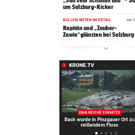
„Sah sehr schlimm aus“ – S
um Salzburg-Kicker
BULLEN-NOTEN IM DETAIL
vor 
Kapitän und „Zauber-
Zawie“glänzten bei Salzburg
STIMMEN ZUM SPIEL
vor 
Austria-Trainer Helm: „Das
uns besser!“
KRONE.TV
KUNDENDATEN BETROFFEN
vor 
Cyberangriff auf Wiener
Schmuckhändler Frey Wille
EUROPA-LEAGUE-QUALI
vor 
Joker Tabakovic führt Salzbu
ZAHLREICHE EINSÄTZE
Last-Minute-Sieg
Bach wurde in Pinzgauer Ort zu
reißendem Fluss
PALÄSTINENSER GETÖTET
vor 