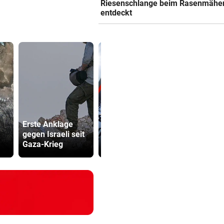
Riesenschlange beim Rasenmähe
entdeckt
Katzentöter
Erste Anklage
Auch in der
Anwalt: „Ni
gegen Israeli seit
Slowakei neuer
viel Hass
Gaza-Krieg
Allzeit-Rekord
begegnet“