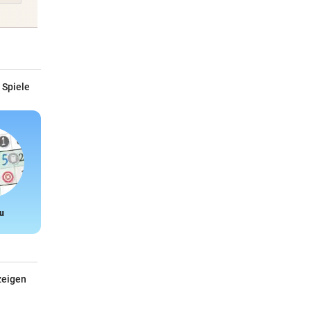
 Spiele
u
Snake
zeigen