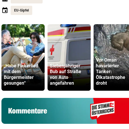
EU-Gipfel
Vor Oman
„Habe Fiakerlied
Siebenjähriger
havarierter
mit dem
Bub auf Straße
Tanker:
Bürgermeister
von Auto
Ölkatastrophe
gesungen“
angefahren
droht