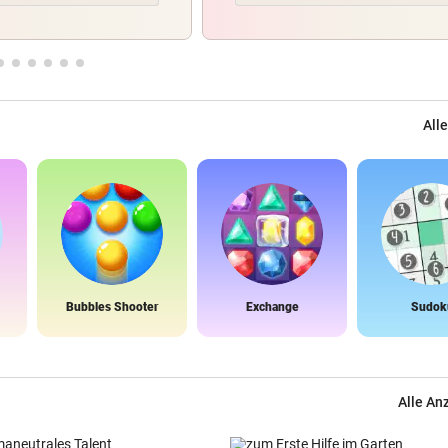
Alle
Bubbles Shooter
Exchange
Sudok
Alle An