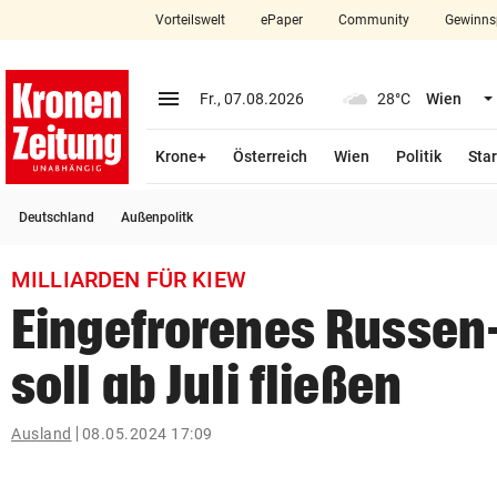
Vorteilswelt
ePaper
Community
Gewinns
close
Schließen
menu
Menü aufklappen
Fr., 07.08.2026
28°C
Wien
Abonnieren
Krone+
Österreich
Wien
Politik
Star
account_circle
arrow_right
Anmelden
Deutschland
Außenpolitk
pin_drop
arrow_right
Bundesland auswäh
Wien
MILLIARDEN FÜR KIEW
bookmark
Merkliste
Eingefrorenes Russen
soll ab Juli fließen
Suchbegriff
search
eingeben
Ausland
08.05.2024 17:09