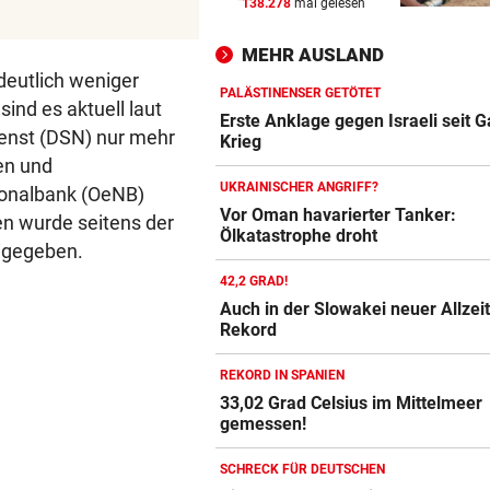
138.278
mal gelesen
KEIN ARSENAL-WECHSEL
vor 
Vinicius Jr. verlängert bei Re
MEHR AUSLAND
Madrid bis 2032
deutlich weniger
PALÄSTINENSER GETÖTET
ind es aktuell laut
UKRAINISCHER ANGRIFF?
vor 
Erste Anklage gegen Israeli seit 
enst (DSN) nur mehr
Vor Oman havarierter Tanker
Krieg
Ölkatastrophe droht
en und
UKRAINISCHER ANGRIFF?
ionalbank (OeNB)
„VERSTEHE ICH NICHT“
vor 
Vor Oman havarierter Tanker:
n wurde seitens der
Ölkatastrophe droht
ÖFB-Kicker Wimmer packt ü
igegeben.
Morddrohungen aus
42,2 GRAD!
Auch in der Slowakei neuer Allzeit
Rekord
REKORD IN SPANIEN
33,02 Grad Celsius im Mittelmeer
gemessen!
SCHRECK FÜR DEUTSCHEN