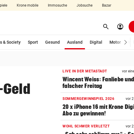
piele
Krone mobile
Immosuche
Jobsuche
Bazar
search
account_circle
Menü aufklappen
Suchen
(ausgewählt)
s & Society
Sport
Gesund
Ausland
Digital
Motor
Wir
len
LIVE IN DER METASTADT
vor ein
Wincent Weiss: Fanliebe und
-Geld
falscher Freitag
SOMMERGEWINNSPIEL 2026
vor 
20 x iPhone 16 mit Krone Digi
Abo zu gewinnen!
WOHL SCHWER VERLETZT
vor 