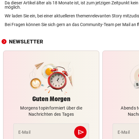
Da dieser Artikel älter als 18 Monate ist, ist zum jetzigen Zeitpunkt k
möglich.
Wir laden Sie ein, bei einer aktuelleren themenrelevanten Story mitzudi
Bei Fragen können Sie sich gern an das Community-Team per Mail an
NEWSLETTER
Guten Morgen
Morgens topinformiert über die
Abends t
Nachrichten des Tages
Nachr
send
E-Mail
E-Mail
Abschicken