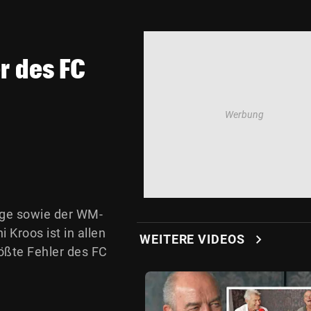
er des FC
olge sowie der WM-
Kroos ist in allen
chevron_right
WEITERE VIDEOS
rößte Fehler des FC