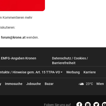
 kein Kommentieren mehr
iskutieren:
n
forum@krone.at
wenden.
& EMFG-Angaben Kronen
Datenschutz / Cookies /
Barrierefreiheit
ntakte / Hinweise gem. Art. 15 TTPA-VO
Werbung
Karriere
y
Immosuche
Jobsuche
Bazar
23°C
Wien
Folgen Sie uns auf