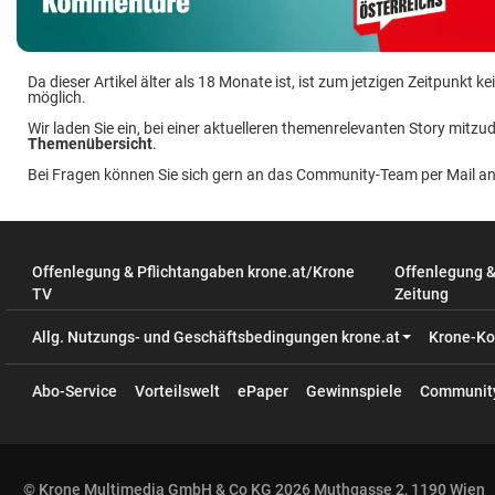
Da dieser Artikel älter als 18 Monate ist, ist zum jetzigen Zeitpunkt
möglich.
Wir laden Sie ein, bei einer aktuelleren themenrelevanten Story mitzud
Themenübersicht
.
Bei Fragen können Sie sich gern an das Community-Team per Mail a
Offenlegung & Pflichtangaben krone.at/Krone
Offenlegung 
TV
Zeitung
Allg. Nutzungs- und Geschäftsbedingungen krone.at
Krone-Ko
Abo-Service
Vorteilswelt
ePaper
Gewinnspiele
Communit
© Krone Multimedia GmbH & Co KG 2026 Muthgasse 2, 1190 Wien