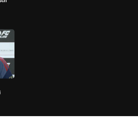
isch
i