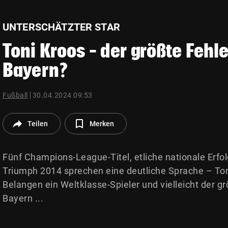
© Krone Multimedia GmbH & Co KG 2026
Muthgasse 2, 1190 Wien
UNTERSCHÄTZTER STAR
Toni Kroos – der größte Fehl
Bayern?
Fußball
30.04.2024 09:53
Teilen
Merken
Fünf Champions-League-Titel, etliche nationale Erf
Triumph 2014 sprechen eine deutliche Sprache – Toni 
Belangen ein Weltklasse-Spieler und vielleicht der g
Bayern ...