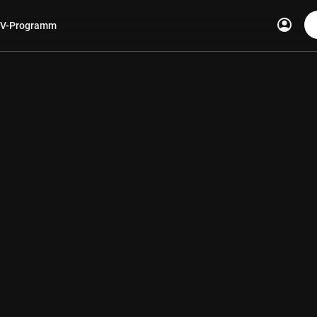
account_circle
V-Programm
len