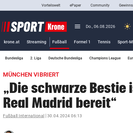
Vorteilswelt
ePaper
Community
Gewinns
close
Schließen
menu
Menü aufklappen
Do., 06.08.2026
Abonnieren
(ausgewählt)
krone.at
Streaming
Fußball
Formel 1
Tennis
Sport-M
account_circle
arrow_right
Anmelden
Bundesliga
2. Liga
Deutsche Bundesliga
Champions League
Eu
pin_drop
arrow_right
Bundesland auswäh
Wien
MÜNCHEN VIBRIERT
bookmark
Merkliste
„Die schwarze Bestie i
Real Madrid bereit“
Suchbegriff
search
eingeben
Fußball International
30.04.2024 06:13