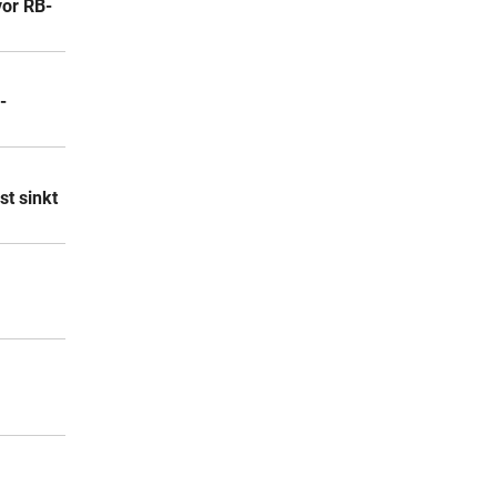
vor RB-
-
st sinkt