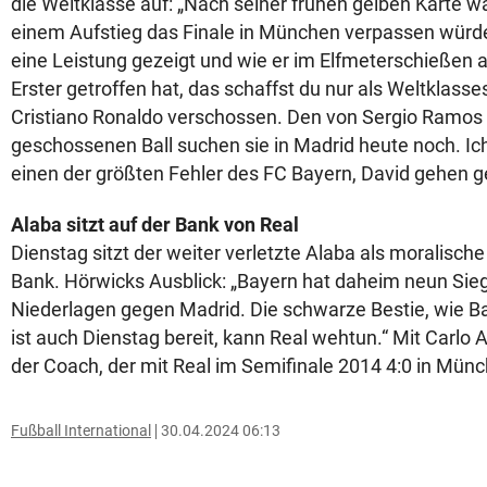
die Weltklasse auf: „Nach seiner frühen gelben Karte war
einem Aufstieg das Finale in München verpassen würde
eine Leistung gezeigt und wie er im Elfmeterschießen a
Erster getroffen hat, das schaffst du nur als Weltklasse
Cristiano Ronaldo verschossen. Den von Sergio Ramos 
geschossenen Ball suchen sie in Madrid heute noch. Ich 
einen der größten Fehler des FC Bayern, David gehen g
Alaba sitzt auf der Bank von Real
Dienstag sitzt der weiter verletzte Alaba als moralische 
Bank. Hörwicks Ausblick: „Bayern hat daheim neun Sieg
Niederlagen gegen Madrid. Die schwarze Bestie, wie Ba
ist auch Dienstag bereit, kann Real wehtun.“ Mit Carlo
der Coach, der mit Real im Semifinale 2014 4:0 in Mü
Fußball International
30.04.2024 06:13