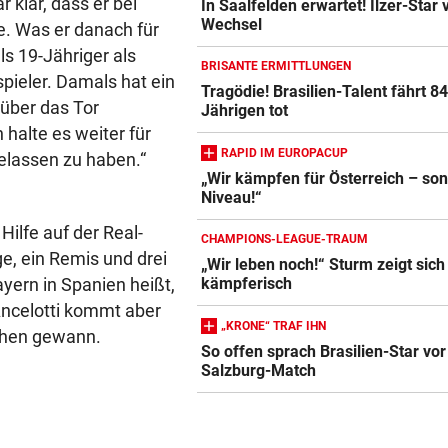
 klar, dass er bei
In Saalfelden erwartet! Ilzer-Star 
Wechsel
. Was er danach für
ls 19-Jähriger als
BRISANTE ERMITTLUNGEN
spieler. Damals hat ein
Tragödie! Brasilien-Talent fährt 84
über das Tor
Jährigen tot
halte es weiter für
RAPID IM EUROPACUP
elassen zu haben.“
„Wir kämpfen für Österreich – son
Niveau!“
Hilfe auf der Real-
CHAMPIONS-LEAGUE-TRAUM
e, ein Remis und drei
„Wir leben noch!“ Sturm zeigt sich
yern in Spanien heißt,
kämpferisch
 Ancelotti kommt aber
„KRONE“ TRAF IHN
nchen gewann.
So offen sprach Brasilien-Star vor
Salzburg-Match