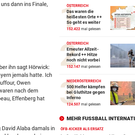
uns dann ins Finale,
ÖSTERREICH
Das waren die
heißesten Orte ++
So geht es weiter
152.422
mal gelesen
ÖSTERREICH
Erneuter Allzeit-
Rekord ++ Hitze
noch nicht vorbei
er ihn sagt Hörwick:
152.147
mal gelesen
ayern jemals hatte. Ich
NIEDERÖSTERREICH
uffour, Owen
500 Helfer kämpfen
e waren nach dem
bei Gluthitze gegen
eau, Effenberg hat
Inferno
124.507
mal gelesen
MEHR FUSSBALL INTERNATI
g David Alaba damals in
ÖFB-KICKER ALS ERSATZ