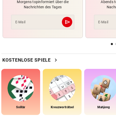
Morgens topinformiert über die
Abends t
Nachrichten des Tages
Nachr
send
E-Mail
E-Mail
Abschicken
chevron_right
KOSTENLOSE SPIELE
Solitär
Kreuzworträtsel
Mahjong