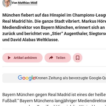
Von
Matthias Mödl
© Krone Multimedia GmbH & Co KG 2026
Muthgasse 2, 1190 Wien
München fiebert auf das Hinspiel im Champions-Leag
Real Madrid hin. Die ganze Stadt vibriert. Markus Hörw
Mediendirektor von Bayern München, erinnert sich an
zurück und berichtet von „Stier“ Augenthaler, Siegto
und David Alabas Weltklasse.
play_arrow
Artikel anhören
Teilen
Kronen Zeitung als bevorzugte Google-Q
Bayern München gegen Real Madrid ist eines der heiße
Fußball.“ Bayern Münchens langjähriger Mediendirekto