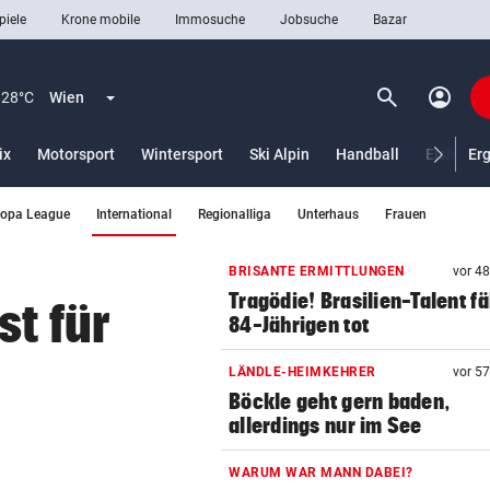
piele
Krone mobile
Immosuche
Jobsuche
Bazar
search
account_circle
Menü aufklappen
Suchen
28°C
Wien
ix
Motorsport
Wintersport
Ski Alpin
Handball
Eishocke
Er
(ausgewählt)
ropa League
International
Regionalliga
Unterhaus
Frauen
len
BRISANTE ERMITTLUNGEN
vor 4
Tragödie! Brasilien-Talent fä
st für
84-Jährigen tot
LÄNDLE-HEIMKEHRER
vor 5
Böckle geht gern baden,
allerdings nur im See
WARUM WAR MANN DABEI?