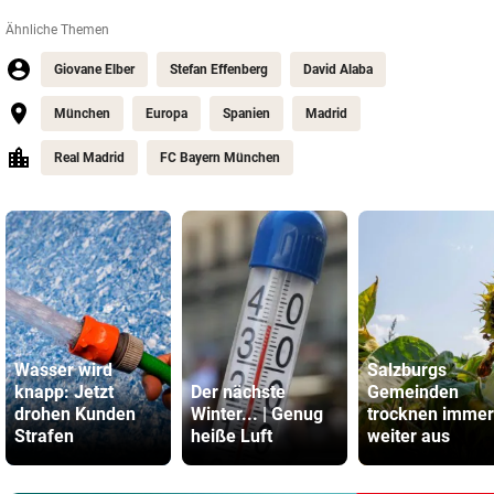
Ähnliche Themen
Giovane Elber
Stefan Effenberg
David Alaba
München
Europa
Spanien
Madrid
Real Madrid
FC Bayern München
Wasser wird
Salzburgs
knapp: Jetzt
Der nächste
Gemeinden
drohen Kunden
Winter... | Genug
trocknen immer
Strafen
heiße Luft
weiter aus