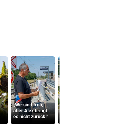
Abhöraffär
„Wir sind froh,
19 Hektar Wald
Ermittlung
aber Alex bringt
gerodet: Bescheid
gegen ORF
es nicht zurück!“
jetzt ungültig?
Stiftungsra