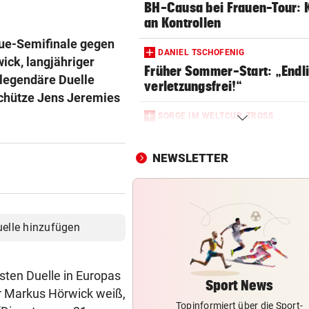
BH-Causa bei Frauen-Tour: K
an Kontrollen
ue-Semifinale gegen
DANIEL TSCHOFENIG
ick, langjähriger
Früher Sommer-Start: „Endl
 legendäre Duelle
verletzungsfrei!“
rschütze Jens Jeremies
SORGE IM WELTCUP-TROSS
„Das Skifahren am Gletscher
bald aufhören!“
NEWSLETTER
RAPID IM EUROPACUP
„Wir kämpfen für Österreich
sonst sinkt Niveau!“
uelle hinzufügen
CHAMPIONS-LEAGUE-TRAUM
„Wir leben noch!“ Sturm zei
sten Duelle in Europas
sich kämpferisch
Sport News
r Markus Hörwick weiß,
Topinformiert über die Sport-
„KRONE“ TRAF IHN