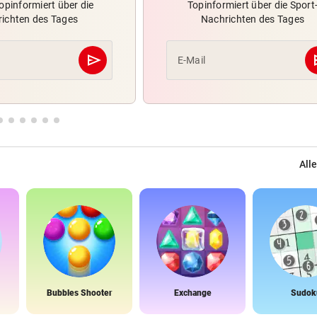
opinformiert über die
Topinformiert über die Sport
ichten des Tages
Nachrichten des Tages
send
s
E-Mail
Abschicken
Alle
Bubbles Shooter
Exchange
Sudok