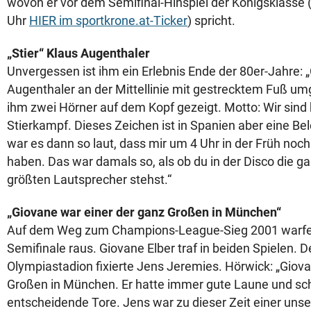
wovon er vor dem Semifinal-Hinspiel der Königsklasse
Uhr
HIER im sportkrone.at-Ticker
) spricht.
„Stier“ Klaus Augenthaler
Unvergessen ist ihm ein Erlebnis Ende der 80er-Jahre:
Augenthaler an der Mittellinie mit gestrecktem Fuß u
ihm zwei Hörner auf dem Kopf gezeigt. Motto: Wir sind h
Stierkampf. Dieses Zeichen ist in Spanien aber eine Be
war es dann so laut, dass mir um 4 Uhr in der Früh no
haben. Das war damals so, als ob du in der Disco die ga
größten Lautsprecher stehst.“
„Giovane war einer der ganz Großen in München“
Auf dem Weg zum Champions-League-Sieg 2001 warfen
Semifinale raus. Giovane Elber traf in beiden Spielen. D
Olympiastadion fixierte Jens Jeremies. Hörwick: „Giov
Großen in München. Er hatte immer gute Laune und sc
entscheidende Tore. Jens war zu dieser Zeit einer unser