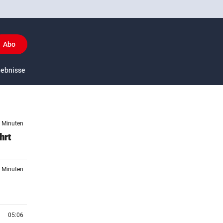
Abo
y
gebnisse
US-Sport
8 Minuten
hrt
7 Minuten
05:06