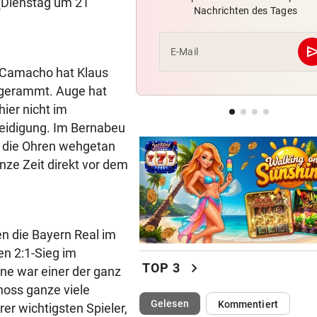
 (Dienstag um 21
Nachrichten des Tages
So offen sprach Brasilien-St
vor Salzburg-Match
se
E-Mail
FIFA UND INFANTINO
 „Camacho hat Klaus
Gegenschlag, Wirbel um WM
mgerammt. Auge hat
und neue Vorwürfe
ier nicht im
leidigung. Im Bernabeu
MANNINGER UNFALLSTELLE
ch die Ohren wehgetan
„Wir sind froh, aber Alex bri
nicht zurück!“
nze Zeit direkt vor dem
 die Bayern Real im
en 2:1-Sieg im
chevron_right
TOP 3
ane war einer der ganz
hoss ganze viele
(ausgewählt)
Gelesen
Kommentiert
er wichtigsten Spieler,