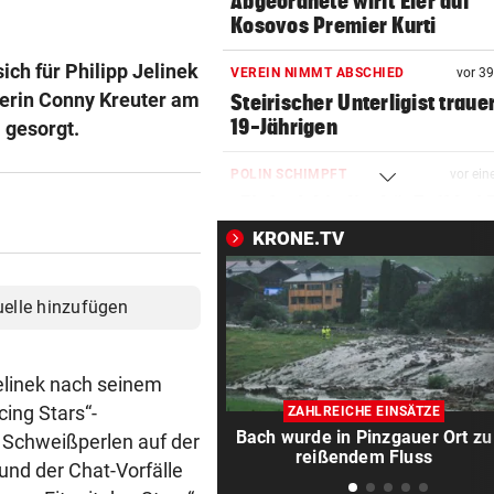
Abgeordnete wirft Eier auf
Kosovos Premier Kurti
sich für Philipp Jelinek
VEREIN NIMMT ABSCHIED
vor 3
zerin Conny Kreuter am
Steirischer Unterligist traue
19-Jährigen
a gesorgt.
POLIN SCHIMPFT
vor ein
„Einfach kindisch“: Zoff bei 
de France Femmes
KRONE.TV
RANNTE AUF STRASSE
vor ein
Mädchen in Tirol von Fahrze
uelle hinzufügen
erfasst und verletzt
DRAMA WEGEN DÜRRE
vor ein
Jelinek nach seinem
„Wir haben rund 35 Kilogra
cing Stars“-
ZAHLREICHE EINSÄTZE
tote Fische entsorgt“
Bach wurde in Pinzgauer Ort zu
e Schweißperlen auf der
reißendem Fluss
rund der Chat-Vorfälle
DIE „KRONE“ FRAGT NACH
vor ein