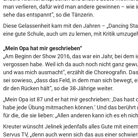
man verlieren, dafür wird man andere gewinnen – wie 
sehe das entspannt“, so die Tänzerin.
Diese Gelassenheit kam mit den Jahren – „Dancing St
eine gute Schule, auch um zu lernen, mit Kritik umzuge
„Mein Opa hat mir geschrieben“
„Am Beginn der Show 2016, das war ein Jahr, bei dem ic
vergossen habe. Weil ich da auch noch nicht ganz gewu
und was mich ausmacht“, erzählt die Choreografin. Da
sei sowieso, „dass das Feld, in dem man sich bewegt, ei
dir den Rücken hält“, so die 38-Jährige weiter.
„Mein Opa ist 87 und er hat mir geschrieben: ,Das hast
habe jede Übung mitmachen können.‘ Und das berührt m
für die, die sie lieben: „Allen anderen kann ich es eh ni
Kreuter wünscht Jelinek jedenfalls alles Gute mit ein
Servus TV, „denn auch wenn sich das aus einer schwier