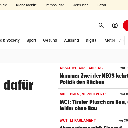
piele
Krone mobile
Immosuche
Jobsuche
Bazar
search
account_circle
Menü aufklappen
Suchen
s & Society
Sport
Gesund
Ausland
Digital
Motor
Wir
len
ABSCHIED AUS LANDTAG
vor 
Nummer Zwei der NEOS kehr
 dafür
Politik den Rücken
MILLIONEN „VERPULVERT“
vor 
MCI: Tiroler Pfusch am Bau,
leider ohne Bau
WUT IM PARLAMENT
vor 3