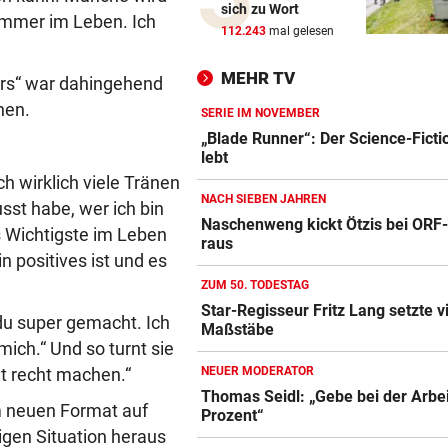
sich zu Wort
immer im Leben. Ich
Lionel Messi reist mit Privatj
112.243
mal gelesen
Trauerfeier
MEHR TV
ars“ war dahingehend
WIRBEL UM PRÄSIDENTEN
vor 
hen.
Statement! FIFA wittert Ka
SERIE IM NOVEMBER
gegen Infantino
„Blade Runner“: Der Science-Ficti
lebt
h wirklich viele Tränen
„LUCKY PUNCH CLUB“
vor 
NACH SIEBEN JAHREN
sst habe, wer ich bin
Die große Kunst, richtig witz
Naschenweng kickt Ötzis bei OR
sein
s Wichtigste im Leben
raus
n positives ist und es
DAS SAGT PARTEICHEF
vor 
ZUM 50. TODESTAG
Trotz Babler-Streit: „SPÖ wir
Star-Regisseur Fritz Lang setzte v
 du super gemacht. Ich
OÖ zulegen“
Maßstäbe
ich.“ Und so turnt sie
GEFAHR DURCH HITZE
vor 
cht recht machen.“
NEUER MODERATOR
„Diese Menschen dürfen wir 
Thomas Seidl: „Gebe bei der Arbe
em neuen Format auf
vergessen“
Prozent“
igen Situation heraus