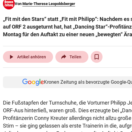
Von
Marie-Therese Leopoldsberger
© Krone Multimedia GmbH & Co KG 2026
Muthgasse 2, 1190 Wien
„Fit mit den Stars“ statt „Fit mit Philipp“: Nachdem es 
auf ORF 2 ausgeturnt hat, hat „Dancing Star“-Profitän
Montag für den Auftakt zu einer neuen „bewegten“ Är
play_arrow
Artikel anhören
Teilen
Kronen Zeitung als bevorzugte Google-Q
Die Fußstapfen der Turnschuhe, die Vorturner Philipp 
ORF-Aus hinterließ, waren groß. Dies erzeugte bei „Dan
Profitänzerin Conny Kreuter allerdings nicht allzu groß
Stirn – sie ging gelassen als erste Trainerin in die, aufg