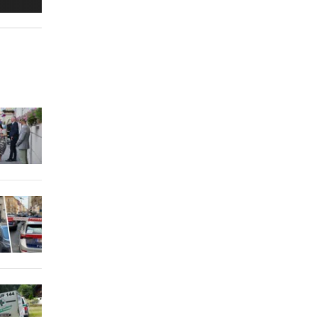
igital
eisen
er Stunde
obahn
2 Stunden
alle
2 Stunden
lich
2 Stunden