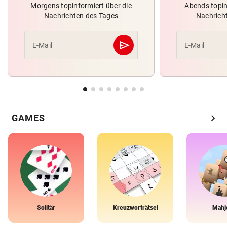
Morgens topinformiert über die
Abends topin
Nachrichten des Tages
Nachrich
send
E-Mail
E-Mail
Abschicken
chevron_right
GAMES
Solitär
Kreuzworträtsel
Mahj