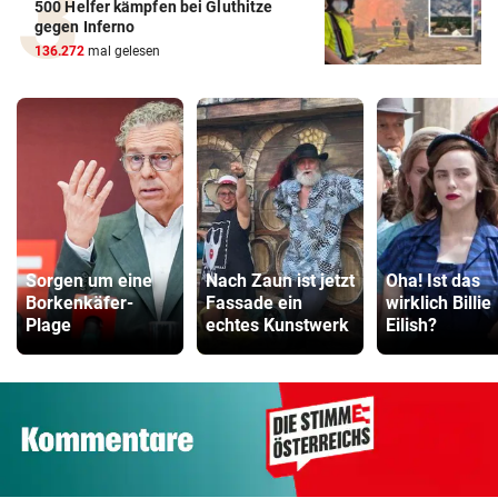
500 Helfer kämpfen bei Gluthitze
gegen Inferno
136.272
mal gelesen
Sorgen um eine
Nach Zaun ist jetzt
Oha! Ist das
Borkenkäfer-
Fassade ein
wirklich Billie
Plage
echtes Kunstwerk
Eilish?