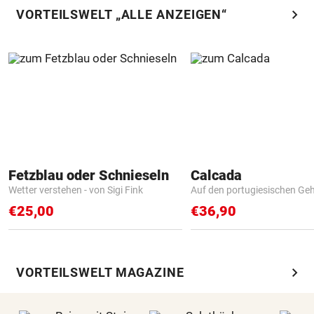
chevron_right
VORTEILSWELT „ALLE ANZEIGEN“
Fetzblau oder Schnieseln
Calcada
Wetter verstehen - von Sigi Fink
Auf den portugiesischen G
€25,00
€36,90
chevron_right
VORTEILSWELT MAGAZINE