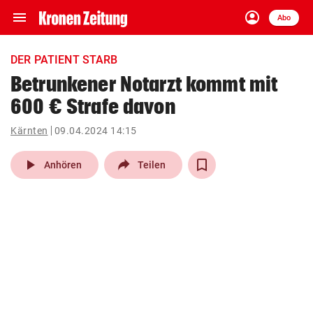
menu
account_circle
Navigation
Anmelden
Abo
close
Schließen
ein-/ausklappen
DER PATIENT STARB
Abonnieren
Betrunkener Notarzt kommt mit
600 € Strafe davon
account_circle
arrow_right
Anmelden
Kärnten
09.04.2024 14:15
pin_drop
arrow_right
Bundesland auswäh
Wien
play_arrow
Anhören
Teilen
bookmark
Merkliste
Suchbegriff
search
eingeben