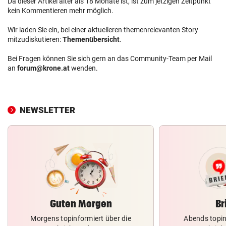
Da dieser Artikel älter als 18 Monate ist, ist zum jetzigen Zeitpunkt
kein Kommentieren mehr möglich.
Wir laden Sie ein, bei einer aktuelleren themenrelevanten Story
mitzudiskutieren:
Themenübersicht
.
Bei Fragen können Sie sich gern an das Community-Team per Mail
an
forum@krone.at
wenden.
NEWSLETTER
Guten Morgen
Br
Morgens topinformiert über die
Abends topin