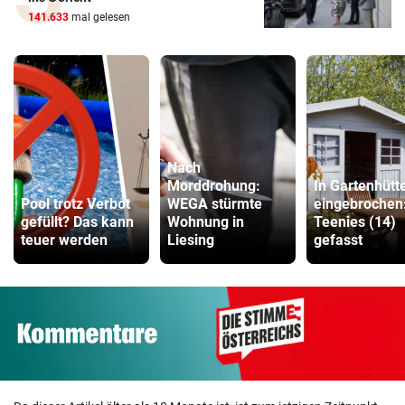
141.633
mal gelesen
Nach
Morddrohung:
In Gartenhütt
Pool trotz Verbot
WEGA stürmte
eingebrochen
gefüllt? Das kann
Wohnung in
Teenies (14)
teuer werden
Liesing
gefasst