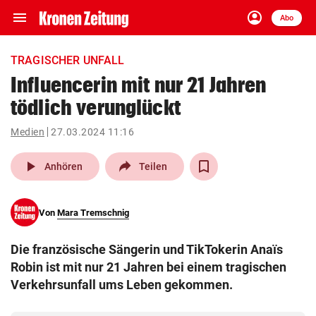
menu
account_circle
Navigation
Anmelden
Abo
close
Schließen
ein-/ausklappen
TRAGISCHER UNFALL
Abonnieren
Influencerin mit nur 21 Jahren
tödlich verunglückt
account_circle
arrow_right
Anmelden
Medien
27.03.2024 11:16
pin_drop
arrow_right
Bundesland auswäh
Wien
play_arrow
Anhören
Teilen
bookmark
Merkliste
Von
Mara Tremschnig
Suchbegriff
search
Die französische Sängerin und TikTokerin Anaïs
eingeben
Robin ist mit nur 21 Jahren bei einem tragischen
Verkehrsunfall ums Leben gekommen.