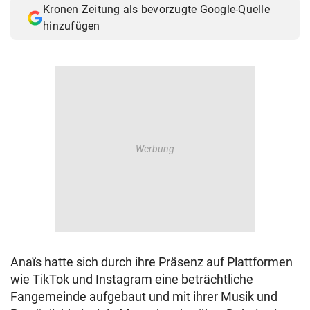
Kronen Zeitung als bevorzugte Google-Quelle
© Krone Multimedia GmbH & Co KG 2026
hinzufügen
Muthgasse 2, 1190 Wien
Anaïs hatte sich durch ihre Präsenz auf Plattformen
wie TikTok und Instagram eine beträchtliche
Fangemeinde aufgebaut und mit ihrer Musik und