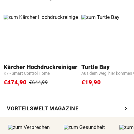
Kärcher Hochdruckreiniger
Turtle Bay
K7 - Smart Control Home
Aus dem Weg, hier kommen w
€474,90
€19,90
€644,99
chevron_right
VORTEILSWELT MAGAZINE