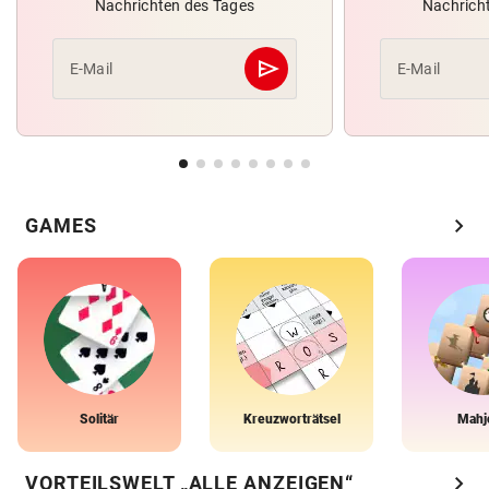
Nachrichten des Tages
Nachrich
send
E-Mail
E-Mail
Abschicken
chevron_right
GAMES
Solitär
Kreuzworträtsel
Mahj
chevron_right
VORTEILSWELT „ALLE ANZEIGEN“