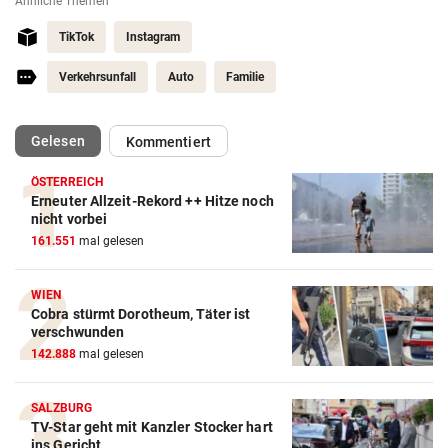
Ähnliche Themen
TikTok
Instagram
Verkehrsunfall
Auto
Familie
(ausgewählt)
Gelesen
Kommentiert
ÖSTERREICH
Erneuter Allzeit-Rekord ++ Hitze noch
nicht vorbei
161.551
mal gelesen
WIEN
Cobra stürmt Dorotheum, Täter ist
verschwunden
142.888
mal gelesen
SALZBURG
TV-Star geht mit Kanzler Stocker hart
ins Gericht