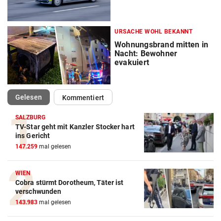
URSACHE WOHL BEKANNT
Wohnungsbrand mitten in
Nacht: Bewohner
evakuiert
(ausgewählt)
Gelesen
Kommentiert
SALZBURG
TV-Star geht mit Kanzler Stocker hart
ins Gericht
147.259
mal gelesen
WIEN
Cobra stürmt Dorotheum, Täter ist
verschwunden
143.983
mal gelesen