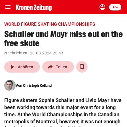
menu
account_circle
Navigation
Anmelden
Abo
close
Schließen
ein-/ausklappen
WORLD FIGURE SKATING CHAMPIONSHIPS
Abonnieren
Schaller and Mayr miss out on the
free skate
account_circle
arrow_right
Anmelden
Nachrichten
20.03.2024 20:43
pin_drop
arrow_right
Bundesland auswäh
Wien
play_arrow
Anhören
Teilen
bookmark
Merkliste
Von
Christoph Kolland
Suchbegriff
search
Figure skaters Sophia Schaller and Livio Mayr have
eingeben
been working towards this major event for a long
time. At the World Championships in the Canadian
metropolis of Montreal, however, it was not enough