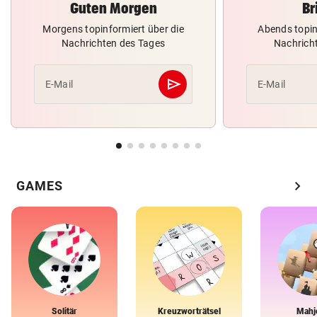
Guten Morgen
Br
Morgens topinformiert über die
Abends topin
Nachrichten des Tages
Nachrich
send
E-Mail
E-Mail
Abschicken
chevron_right
GAMES
Solitär
Kreuzworträtsel
Mahj