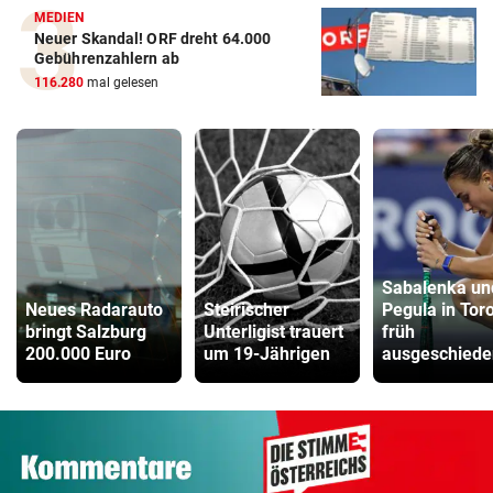
MEDIEN
Neuer Skandal! ORF dreht 64.000
Gebührenzahlern ab
116.280
mal gelesen
Sabalenka un
Neues Radarauto
Steirischer
Pegula in Tor
bringt Salzburg
Unterligist trauert
früh
200.000 Euro
um 19-Jährigen
ausgeschiede