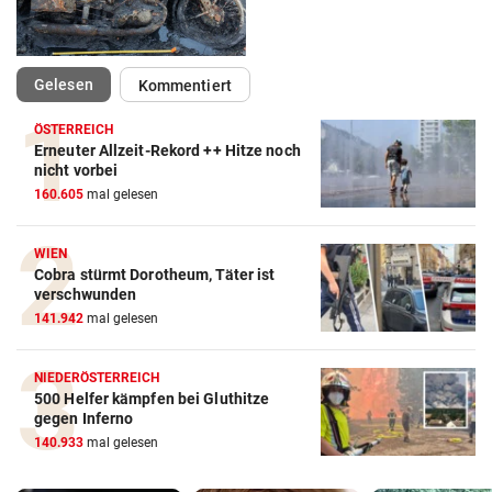
(ausgewählt)
Gelesen
Kommentiert
ÖSTERREICH
Erneuter Allzeit-Rekord ++ Hitze noch
nicht vorbei
160.605
mal gelesen
WIEN
Cobra stürmt Dorotheum, Täter ist
verschwunden
141.942
mal gelesen
NIEDERÖSTERREICH
500 Helfer kämpfen bei Gluthitze
gegen Inferno
140.933
mal gelesen