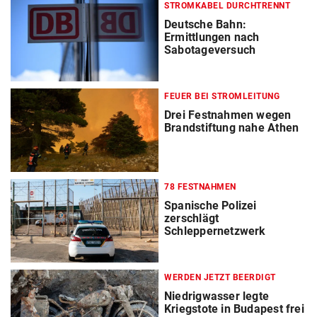
STROMKABEL DURCHTRENNT
Deutsche Bahn:
Ermittlungen nach
Sabotageversuch
FEUER BEI STROMLEITUNG
Drei Festnahmen wegen
Brandstiftung nahe Athen
78 FESTNAHMEN
Spanische Polizei
zerschlägt
Schleppernetzwerk
WERDEN JETZT BEERDIGT
Niedrigwasser legte
Kriegstote in Budapest frei