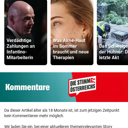
Verdächtige
Was Akne-Haut
Zahlungen an
im Sommer
Das Schweig
Infantino-
braucht und neue
der Hühner: D
Mitarbeiterin
Therapien
letzte Akt
Da dieser Artikel älter als 18 Monate ist, ist zum jetzigen Zeitpunkt
kein Kommentieren mehr möglich.
Wir laden Sie ein, bei einer aktuelleren themenrelevanten Story