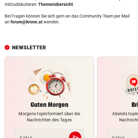
mitzudiskutieren:
Themenübersicht
.
Bei Fragen können Sie sich gern an das Community-Team per Mail
an
forum@krone.at
wenden.
NEWSLETTER
Guten Morgen
Br
Morgens topinformiert über die
Abends topin
Nachrichten des Tages
Nachrich
send
E-Mail
E-Mail