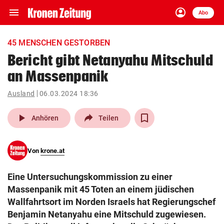
menu
account_circle
Navigation
Anmelden
Abo
close
Schließen
ein-/ausklappen
45 MENSCHEN GESTORBEN
Abonnieren
Bericht gibt Netanyahu Mitschuld
an Massenpanik
account_circle
arrow_right
Anmelden
Ausland
06.03.2024 18:36
pin_drop
arrow_right
Bundesland auswäh
Wien
play_arrow
Anhören
Teilen
bookmark
Merkliste
Von
krone.at
Suchbegriff
search
Eine Untersuchungskommission zu einer
eingeben
Massenpanik mit 45 Toten an einem jüdischen
Wallfahrtsort im Norden Israels hat Regierungschef
Benjamin Netanyahu eine Mitschuld zugewiesen.