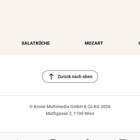
SALATKÜCHE
MOZART
north
Zurück nach oben
© Krone Multimedia GmbH & Co KG 2026
Muthgasse 2, 1190 Wien
NaN%