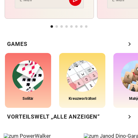
Abschicken
chevron_right
GAMES
Solitär
Kreuzworträtsel
Mahj
chevron_right
VORTEILSWELT „ALLE ANZEIGEN“