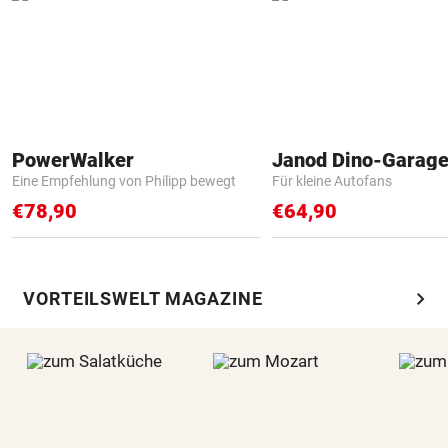
PowerWalker
Janod Dino-Garag
Eine Empfehlung von Philipp bewegt
Für kleine Autofans
€78,90
€64,90
chevron_right
VORTEILSWELT MAGAZINE