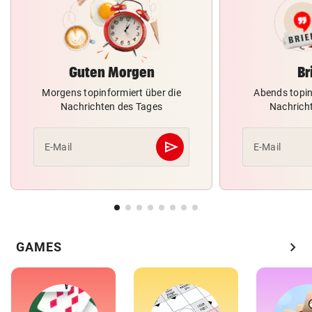
Guten Morgen
Br
Morgens topinformiert über die
Abends topin
Nachrichten des Tages
Nachrich
send
E-Mail
E-Mail
Abschicken
chevron_right
GAMES