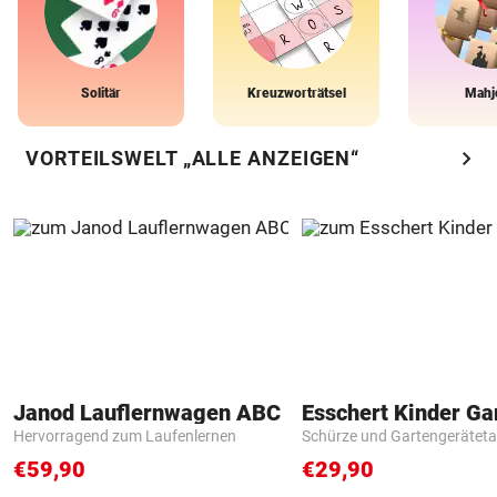
Solitär
Kreuzworträtsel
Mahj
chevron_right
VORTEILSWELT „ALLE ANZEIGEN“
Janod Lauflernwagen ABC
Hervorragend zum Laufenlernen
Schürze und Gartengerätet
€59,90
€29,90