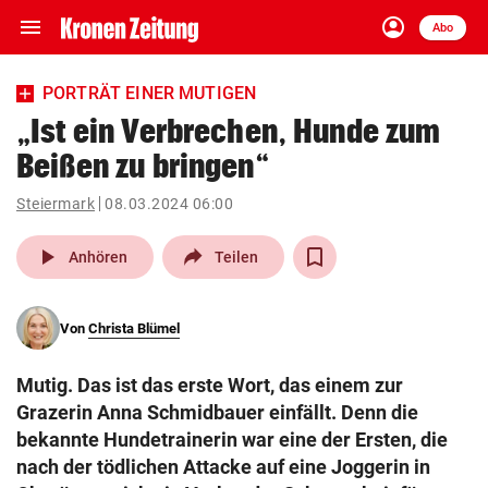
menu
account_circle
Navigation
Anmelden
Abo
close
Schließen
ein-/ausklappen
PORTRÄT EINER MUTIGEN
Abonnieren
„Ist ein Verbrechen, Hunde zum
Beißen zu bringen“
account_circle
arrow_right
Anmelden
Steiermark
08.03.2024 06:00
pin_drop
arrow_right
Bundesland auswäh
Wien
play_arrow
Anhören
Teilen
bookmark
Merkliste
Von
Christa Blümel
Suchbegriff
search
Mutig. Das ist das erste Wort, das einem zur
eingeben
Grazerin Anna Schmidbauer einfällt. Denn die
bekannte Hundetrainerin war eine der Ersten, die
nach der tödlichen Attacke auf eine Joggerin in