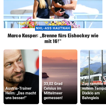
NHL-ASS HAUTNAH
Marco Kasper: „Brenne fürs Eishockey wie
mit 16!“
33,02 Grad
Zug rammte m
Austria-Trainer
Celsius im
vollem Temp
Helm: „Das macht
Mittelmeer
Dixiklo am
uns besser!“
gemessen!
Bahngleis