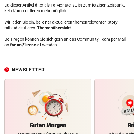
Da dieser Artikel älter als 18 Monate ist, ist zum jetzigen Zeitpunkt
kein Kommentieren mehr möglich.
Wir laden Sie ein, bei einer aktuelleren themenrelevanten Story
mitzudiskutieren:
Themenübersicht
.
Bei Fragen können Sie sich gern an das Community-Team per Mail
an
forum@krone.at
wenden.
NEWSLETTER
Guten Morgen
Br
Morgens topinformiert über die
Abends topin