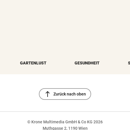
GARTENLUST
GESUNDHEIT
north
Zurück nach oben
© Krone Multimedia GmbH & Co KG 2026
Muthgasse 2, 1190 Wien