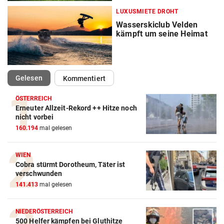
LUXUSMIETE DROHT
Wasserskiclub Velden
kämpft um seine Heimat
(ausgewählt)
Gelesen
Kommentiert
ÖSTERREICH
Erneuter Allzeit-Rekord ++ Hitze noch
nicht vorbei
160.194
mal gelesen
WIEN
Cobra stürmt Dorotheum, Täter ist
verschwunden
141.413
mal gelesen
NIEDERÖSTERREICH
500 Helfer kämpfen bei Gluthitze