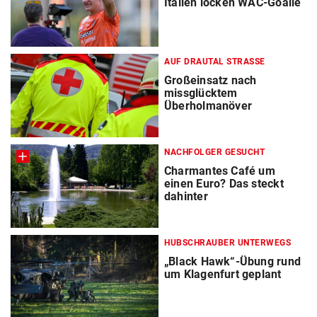
Italien locken WAC-Goalie
AUF DRAUTAL STRASSE
Großeinsatz nach
missglücktem
Überholmanöver
NACHFOLGER GESUCHT
Charmantes Café um
einen Euro? Das steckt
dahinter
HUBSCHRAUBER UNTERWEGS
„Black Hawk“-Übung rund
um Klagenfurt geplant