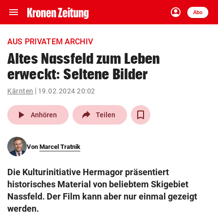
menu
account_circle
Navigation
Anmelden
Abo
close
Schließen
ein-/ausklappen
AUS PRIVATEM ARCHIV
Abonnieren
Altes Nassfeld zum Leben
erweckt: Seltene Bilder
account_circle
arrow_right
Anmelden
Kärnten
19.02.2024 20:02
pin_drop
arrow_right
Bundesland auswäh
Wien
play_arrow
Anhören
Teilen
bookmark
Merkliste
Von
Marcel Tratnik
Suchbegriff
search
Die Kulturinitiative Hermagor präsentiert
eingeben
historisches Material von beliebtem Skigebiet
Nassfeld. Der Film kann aber nur einmal gezeigt
werden.