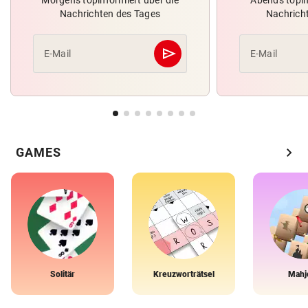
Nachrichten des Tages
Nachrich
send
E-Mail
E-Mail
Abschicken
chevron_right
GAMES
Solitär
Kreuzworträtsel
Mahj