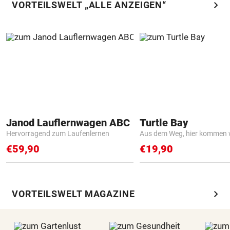
chevron_right
VORTEILSWELT „ALLE ANZEIGEN“
Janod Lauflernwagen ABC
Turtle Bay
Hervorragend zum Laufenlernen
Aus dem Weg, hier kommen w
€59,90
€19,90
chevron_right
VORTEILSWELT MAGAZINE