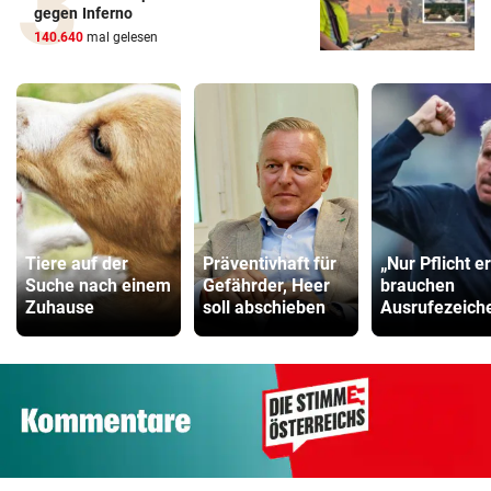
gegen Inferno
140.640
mal gelesen
Tiere auf der
Präventivhaft für
„Nur Pflicht er
Suche nach einem
Gefährder, Heer
brauchen
Zuhause
soll abschieben
Ausrufezeich