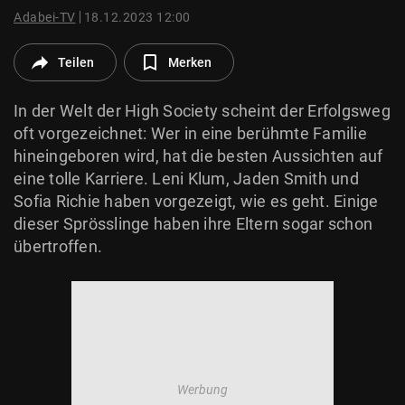
© Krone Multimedia GmbH & Co KG 2026
Adabei-TV
18.12.2023 12:00
Muthgasse 2, 1190 Wien
Teilen
Merken
In der Welt der High Society scheint der Erfolgsweg
oft vorgezeichnet: Wer in eine berühmte Familie
hineingeboren wird, hat die besten Aussichten auf
eine tolle Karriere. Leni Klum, Jaden Smith und
Sofia Richie haben vorgezeigt, wie es geht. Einige
dieser Sprösslinge haben ihre Eltern sogar schon
übertroffen.