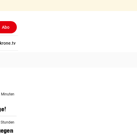
Abo
tschaft
krone.tv
Wissen
Gericht
Kolumnen
Freizeit
Reise
Ti
2 Minuten
ge!
2 Stunden
 gegen