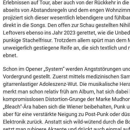
Erlebnissen auf Tour, aber auch von der Rückkehr in die „
abseits von Abstandsregeln und dem engen Wohnzimm
projiziert sich dieser wesentlich lebendigere und fühlb
direkt in die Songs. Den offen zur Schau gestellten Nih
Leftovers ebenso ins Jahr 2023 gerettet, wie die Unbe
punkige Stachelfrisur. Trotzdem allem spürt man dem M
unweigerlich gestiegene Reife an, die sich textlich und
ebnet.
Schon im Opener „System“ werden Angststörungen und
Vordergrund gestellt. Zuerst mittels medizinischen Sa
gitarrenlastiger Adoleszenz-Wut. Die musikalische He
merkt man schon relativ früh am Album, hat sich dabei 
kompromisslosen Distortion-Grunge der Marke Mudhon
„Bleach“-Ära haben sich die Wiener beibehalten, Punk 
aber für eine verstärkte Neigung zu Post-Punk oder düs
Elektronik zurück. Anstatt sich wild-wütend durch die B
setzt man ruhigere Akzente und drückt auch einmal au