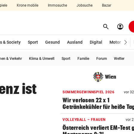
piele
Krone mobile
Immosuche
Jobsuche
Bazar
search
account_circle
Menü aufklappen
Suchen
s & Society
Sport
Gesund
Ausland
Digital
Motor
Wir
en & Verkehr
Klima & Umwelt
Sport
Familie
Forum
Wetter
len
Wien
enz ist
SOMMERGEWINNSPIEL 2026
vor 3
Wir verlosen 22 x 1
Getränkekühler für heiße Ta
VOLLEYBALL – FRAUEN
vor 
Österreich verliert EM-Test