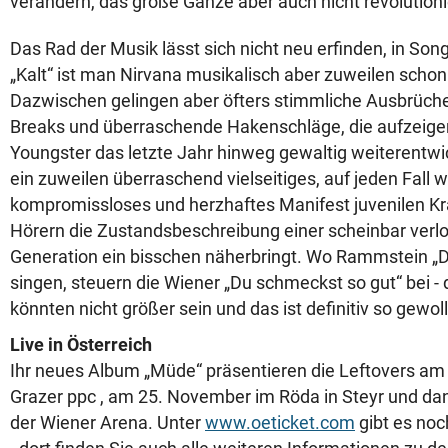
verändern, das große Ganze aber auch nicht revolution
Das Rad der Musik lässt sich nicht neu erfinden, in Son
„Kalt“ ist man Nirvana musikalisch aber zuweilen schon
Dazwischen gelingen aber öfters stimmliche Ausbrüch
Breaks und überraschende Hakenschläge, die aufzeigen,
Youngster das letzte Jahr hinweg gewaltig weiterentwi
ein zuweilen überraschend vielseitiges, auf jeden Fall 
kompromissloses und herzhaftes Manifest juvenilen Kr
Hörern die Zustandsbeschreibung einer scheinbar verlo
Generation ein bisschen näherbringt. Wo Rammstein „Du
singen, steuern die Wiener „Du schmeckst so gut“ bei -
könnten nicht größer sein und das ist definitiv so gewoll
Live in Österreich
Ihr neues Album „Müde“ präsentieren die Leftovers a
Grazer ppc , am 25. November im Röda in Steyr und d
der Wiener Arena. Unter
www.oeticket.com
gibt es noc