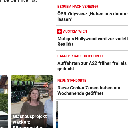
en beiden Events.
BEQUEM NACH VENEDIG?
ÖBB-Odyssee: „Haben uns dumm 
lassen“
AUSTRIA WIEN
Mutiges Hollywood wird zur violet
Realität
RASCHER BAUFORTSCHRITT
Auffahrten zur A22 früher frei als
gedacht
NEUN STANDORTE
Diese Coolen Zonen haben am
Wochenende geöffnet
Glashausprojekt
Theater stellt
wackelt:
Planschbecken
Sager wirkt
kw
Bürgermeister
um 300.000 Euro
Mütter-Auf