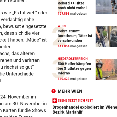
ieren können.
Rekord ++ Hitze
noch nicht vorbei
gs wie „Es tut weh“ oder
159.898
mal gelesen
 verdächtig nahe.
e, bewusst eingesetzte
WIEN
Cobra stürmt
 dass sich die vier
Dorotheum, Täter ist
ckelt haben. „Müde“ ist
verschwunden
wieder
141.054
mal gelesen
achs, das älteren
NIEDERÖSTERREICH
renen und verirrten
500 Helfer kämpfen
 riechst so gut“
bei Gluthitze gegen
 die Unterschiede
Inferno
140.428
mal gelesen
t.
MEHR WIEN
m 24. November im
SZENE SETZT SICH FEST
ann am 30. November in
Drogenhandel explodiert im Wiene
h Karten für die Shows
Bezirk Mariahilf