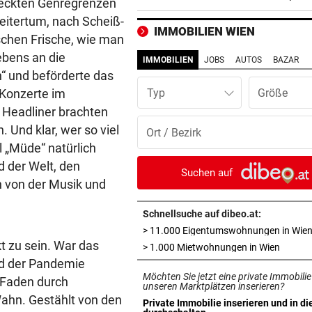
steckten Genregrenzen
locken WAC-Goalie
eitertum, nach Scheiß-
IMMOBILIEN WIEN
schen Frische, wie man
BEI BARESI-ABSCHIED
vor 
ebens an die
Brasilien-Legende schockt 
IMMOBILIEN
JOBS
AUTOS
BAZAR
mit Mallet-Finger
“ und beförderte das
 Konzerte im
Typ
KIND UND PARTNER TOT
vor 
Headliner brachten
Traktor-Unglück: Mutter (36
 Und klar, wer so viel
meldet sich zu Wort
 „Müde“ natürlich
 der Welt, den
STRATEGIE FEHLT
vor 
Suchen auf
h von der Musik und
Schutz vor Drohnen? Österr
hat keinen Plan
Schnellsuche auf dibeo.at:
> 11.000 Eigentumswohnungen in Wie
LÄNDLE-KICKER SIEGEN
vor 
t zu sein. War das
in neue
> 1.000 Mietwohnungen in Wien
3:1 nach 0:1! Altach dreht De
d der Pandemie
gegen WSG Tirol
Möchten Sie jetzt eine private Immobilie
r Faden durch
unseren Marktplätzen inserieren?
KRITIK AUS POLITIK
vor 
ahn. Gestählt von den
Private Immobilie inserieren und in di
in neuem Tab öffnen