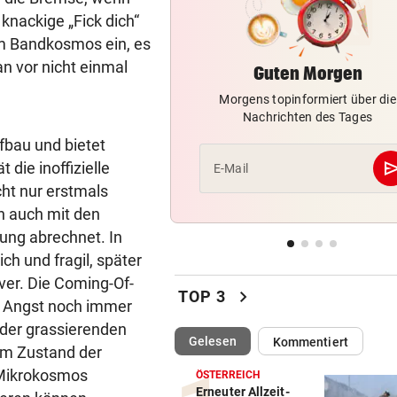
Fehlstart komplett! Nächste 
 knackige „Fick dich“
für St. Pölten
m Bandkosmos ein, es
n vor nicht einmal
Guten Morgen
WANDERER AUSGEFLOGEN
vor 
Wieder Muren nach Unwette
Morgens topinformiert über die
Dramatik im Valser Tal
Nachrichten des Tages
fbau und bietet
IN GREENSBORO
vor 
se
die inoffizielle
E-Mail
Straka verpasst bei PGA-Tur
ht nur erstmals
den Cut vorzeitig
rn auch mit den
ung abrechnet. In
SCHRIEB WM-GESCHICHTE
vor 
Bayern kassiert Millionen – 
ch und fragil, später
Transfer-Clou
ver. Die Coming-Of-
chevron_right
TOP 3
e Angst noch immer
 der grassierenden
(ausgewählt)
Gelesen
Kommentiert
 am Zustand der
 Mikrokosmos
ÖSTERREICH
Erneuter Allzeit-