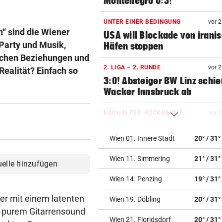
Montenegro 0:3!
UNTER EINER BEDINGUNG
vor 
“ sind die Wiener
USA will Blockade von irani
Party und Musik,
Häfen stoppen
schen Beziehungen und
2. LIGA – 2. RUNDE
vor 
ealität? Einfach so
3:0! Absteiger BW Linz schie
Wacker Innsbruck ab
NACH ELFER-RÜCKNAHME
vor 
Hinterseer über VAR: „Ist ei
absoluter Skandal!“
Wien 01. Innere Stadt
20° / 31°
Wien 11. Simmering
21° / 31°
WEGEN CEUTA-KRISE
vor 
uelle hinzufügen
Spanien kontert: Jetzt
Wien 14. Penzing
19° / 31°
Grenzkontrollen für Italien
er mit einem latenten
Wien 19. Döbling
20° / 31°
SONNTAG NOCH IM KASTEN
vor 
, purem Gitarrensound
Klubs aus Holland und Italie
Wien 21. Floridsdorf
20° / 31°