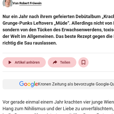
Von
Robert Fröwein
© Krone Multimedia GmbH & Co KG 2026
Muthgasse 2, 1190 Wien
Nur ein Jahr nach ihrem gefeierten Debütalbum „Krach
Grunge-Punks Leftovers „Müde“. Allerdings nicht von 
sondern von den Tücken des Erwachsenwerdens, toxi
der Welt im Allgemeinen. Das beste Rezept gegen die R
richtig die Sau rauslassen.
play_arrow
Artikel anhören
Teilen
Kronen Zeitung als bevorzugte Google-Q
Vor gerade einmal einem Jahr krachten vier junge Wien
Hang zum Nihilismus und der Liebe zu unverfälschtem