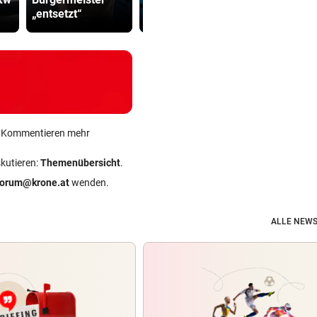
„entsetzt“
auf
gegen Kanz
ein Kommentieren mehr
skutieren:
Themenübersicht
.
forum@krone.at
wenden.
ALLE NEWS