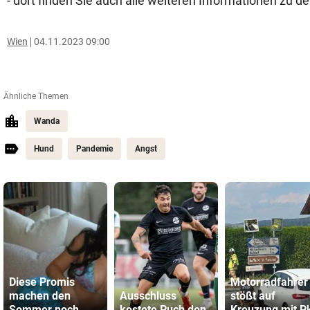
- dort finden Sie auch alle weiteren Informationen zu d
Wien
04.11.2023 09:00
Ähnliche Themen
Wanda
Hund
Pandemie
Angst
Diese Promis
Motorradfahrer
machen den
Ausschluss
stößt auf
Sommer noch
kostete Puch den
Kreuzung mit P