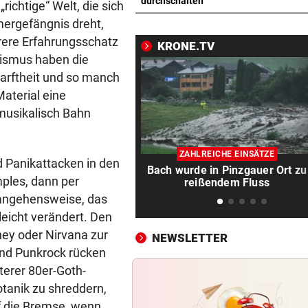
Theater stellt Planschbecke
durchschalten
richtige“ Welt, die sich
300.000 Euro auf
ergefängnis dreht,
arere Erfahrungsschatz
KRONE.TV
NACH WIEN AUF MYKONOS
vor 
ilismus haben die
Luxus am Meer! Sabalenka
darftheit und so manch
gewährt private Einblicke
aterial eine
„IHR SEID DER HAMMER!“
vor 
 musikalisch Bahn
Feuerwehr befreite Kalb aus
misslicher Lage
ZAHLREICHE EINSÄTZE
 Panikattacken in den
Bach wurde in Pinzgauer Ort zu
FUSSBALL-FANS FEIERN
vor 
mples, dann per
reißendem Fluss
Hochgefühle dank Comebac
rangehensweise, das
eines Kult-Sponsors
leicht verändert. Den
ey oder Nirvana zur
NEWSLETTER
LIEFERING VERLIERT
vor 
und Punkrock rücken
Enttäuschende Zweitliga-
Rückkehr nach Grödig
terer 80er-Goth-
otanik zu shreddern,
2. LIGA – 2. RUNDE
vor 
f die Bremse, wenn