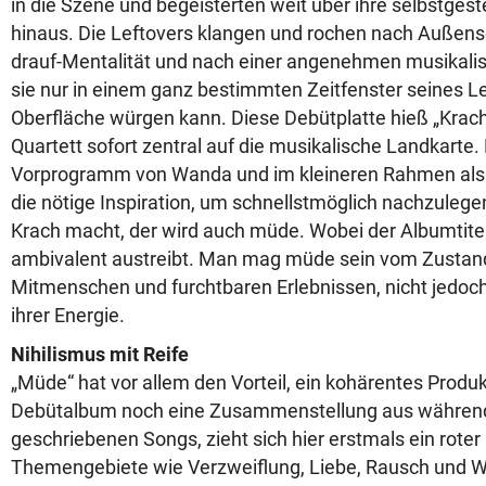
in die Szene und begeisterten weit über ihre selbstge
hinaus. Die Leftovers klangen und rochen nach Außens
drauf-Mentalität und nach einer angenehmen musikali
sie nur in einem ganz bestimmten Zeitfenster seines L
Oberfläche würgen kann. Diese Debütplatte hieß „Krach
Quartett sofort zentral auf die musikalische Landkarte.
Vorprogramm von Wanda und im kleineren Rahmen als 
die nötige Inspiration, um schnellstmöglich nachzulegen.
Krach macht, der wird auch müde. Wobei der Albumtitel
ambivalent austreibt. Man mag müde sein vom Zustand
Mitmenschen und furchtbaren Erlebnissen, nicht jedoc
ihrer Energie.
Nihilismus mit Reife
„Müde“ hat vor allem den Vorteil, ein kohärentes Produk
Debütalbum noch eine Zusammenstellung aus währen
geschriebenen Songs, zieht sich hier erstmals ein rote
Themengebiete wie Verzweiflung, Liebe, Rausch und W