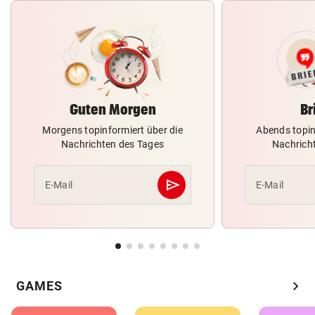
Guten Morgen
Br
Morgens topinformiert über die
Abends topin
Nachrichten des Tages
Nachrich
send
E-Mail
E-Mail
Abschicken
chevron_right
GAMES