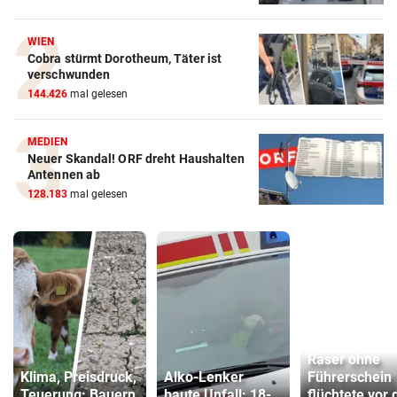
WIEN
Cobra stürmt Dorotheum, Täter ist
verschwunden
144.426
mal gelesen
MEDIEN
Neuer Skandal! ORF dreht Haushalten
Antennen ab
128.183
mal gelesen
Raser ohne
Klima, Preisdruck,
Alko-Lenker
Führerschein
Teuerung: Bauern
baute Unfall: 18-
flüchtete vor 