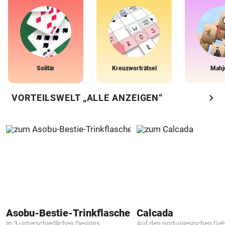
Solitär
Kreuzworträtsel
Mahj
chevron_right
VORTEILSWELT „ALLE ANZEIGEN“
Asobu-Bestie-Trinkflasche
Calcada
In 3 unterschiedlichen Designs
Auf den portugiesischen G