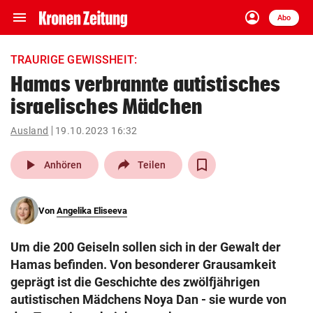
menu
account_circle
Navigation
Anmelden
Abo
close
Schließen
ein-/ausklappen
TRAURIGE GEWISSHEIT:
Abonnieren
Hamas verbrannte autistisches
israelisches Mädchen
account_circle
arrow_right
Anmelden
Ausland
19.10.2023 16:32
pin_drop
arrow_right
Bundesland auswäh
Wien
play_arrow
Anhören
Teilen
bookmark
Merkliste
Von
Angelika Eliseeva
Suchbegriff
search
Um die 200 Geiseln sollen sich in der Gewalt der
eingeben
Hamas befinden. Von besonderer Grausamkeit
geprägt ist die Geschichte des zwölfjährigen
autistischen Mädchens Noya Dan - sie wurde von