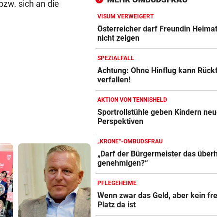
zw. sich an die
Altachern ein Problem
VISUM VERWEIGERT
FÄHIGKEITEN BEDENKLICH
vor 
Österreicher darf Freundin Heima
Sorge um Sicherheit: OpenA
nicht zeigen
muss neue KI einhegen
SPEZIALFALL
BETRUNKENER ALS LENKER
vor 
Achtung: Ohne Hinflug kann Rück
verfallen!
Dumper überschlug sich und
stürzte 30 Meter ab
AKTION VON TENNISHELD
Sportrollstühle geben Kindern ne
Perspektiven
„KRONE“-OMBUDSFRAU
„Darf der Bürgermeister das über
genehmigen?“
PFLEGEHEIME
Wenn zwar das Geld, aber kein fre
Platz da ist
:
Steirische Ärztin