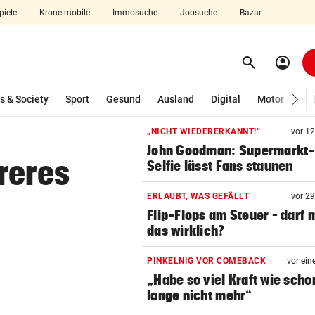
piele
Krone mobile
Immosuche
Jobsuche
Bazar
search
account_circle
Menü aufklappen
Suchen
s & Society
Sport
Gesund
Ausland
Digital
Motor
Wir
„NICHT WIEDERERKANNT!“
vor 1
John Goodman: Supermarkt-
len
reres
Selfie lässt Fans staunen
ERLAUBT, WAS GEFÄLLT
vor 2
Flip-Flops am Steuer – darf 
das wirklich?
PINKELNIG VOR COMEBACK
vor ein
„Habe so viel Kraft wie scho
lange nicht mehr“