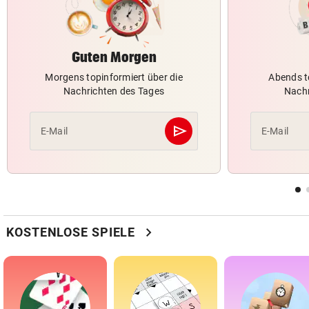
Guten Morgen
Morgens topinformiert über die
Abends t
Nachrichten des Tages
Nachr
send
E-Mail
E-Mail
Abschicken
chevron_right
KOSTENLOSE SPIELE