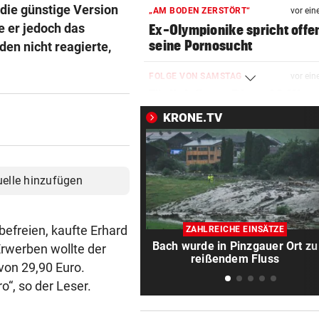
 die günstige Version
„AM BODEN ZERSTÖRT“
vor ein
 er jedoch das
Ex-Olympionike spricht offe
seine Pornosucht
den nicht reagierte,
FOLGE VON SAMSTAG
vor ein
Täglich fitter: Diese 20 Minu
schafft jeder!
KRONE.TV
ABSCHUSS-VERORDNUNG
vor ein
Nach Rissen: Wolf im Tiroler
Bezirk Imst entnommen
uelle hinzufügen
HOFFNUNG FÜR PATIENTEN
vor ein
Diese Krebstherapien bieten
efreien, kaufte Erhard
ZAHLREICHE EINSÄTZE
Heilungschancen
Bach wurde in Pinzgauer Ort zu
rwerben wollte der
reißendem Fluss
von 29,90 Euro.
EIN KIND UNTER OPFERN
vor ein
o“, so der Leser.
Kiew schutzlos: Drei Tote bei
Russen-Luftangriffen