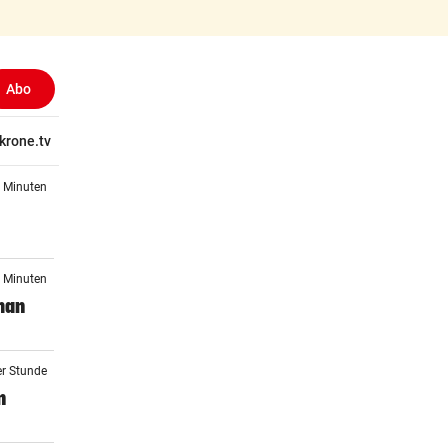
Abo
tschaft
krone.tv
Wissen
Gericht
Kolumnen
Freizeit
Reise
Ti
2 Minuten
9 Minuten
man
er Stunde
n