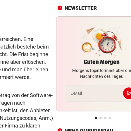
NEWSLETTER
TOPSPIELERIN
vor 
„Salzburg war für mich die e
Wahl“
rreichen. Eine
WM-TEAMCHEF STINKSAUER
vor 
„Ratte“: Hat Cannavaro ein
sätzlich bestehe beim
Verräter im Team?
cht. Die Frist beginne
Guten Morgen
önne aber erlöschen,
ARBEIT UND URLAUB
vor 
ge und man über einen
Morgens topinformiert über die
Steirische Ärztin tauschte L
ormiert werde.
Nachrichten des Tages
gegen „Traumschiff“
se
PEDALE VERWECHSELT
vor 
E-Mail
etrag von der Software-
Tiroler Seniorin (76) „verse
 Tagen nach
Auto in Baugrube
keit ist, den Anbieter
es Nutzungscodes, Anm.)
TRAINER ZARIC DEUTLICH
vor 
er Firma zu klären,
Trotz 3:1 gegen WSG bleibt
MEHR OMBUDSFRAU