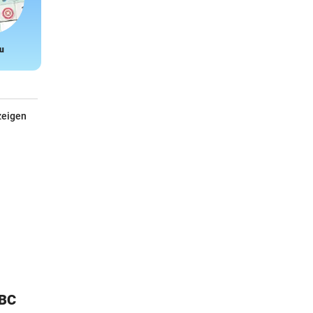
u
Snake
zeigen
ABC
DKT - Klimaneutrales Talent