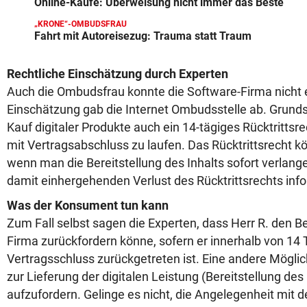
Online-Käufe: Überweisung nicht immer das Beste
„KRONE“-OMBUDSFRAU
Fahrt mit Autoreisezug: Trauma statt Traum
Rechtliche Einschätzung durch Experten
Auch die Ombudsfrau konnte die Software-Firma nicht e
Einschätzung gab die Internet Ombudsstelle ab. Grund
Kauf digitaler Produkte auch ein 14-tägiges Rücktrittsre
mit Vertragsabschluss zu laufen. Das Rücktrittsrecht k
wenn man die Bereitstellung des Inhalts sofort verlan
damit einhergehenden Verlust des Rücktrittsrechts inf
Was der Konsument tun kann
Zum Fall selbst sagen die Experten, dass Herr R. den B
Firma zurückfordern könne, sofern er innerhalb von 14
Vertragsschluss zurückgetreten ist. Eine andere Möglich
zur Lieferung der digitalen Leistung (Bereitstellung d
aufzufordern. Gelinge es nicht, die Angelegenheit mit d