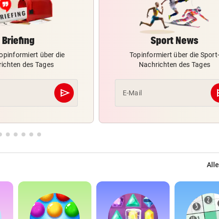
Briefing
Sport News
opinformiert über die
Topinformiert über die Sport
ichten des Tages
Nachrichten des Tages
send
s
E-Mail
Abschicken
Alle