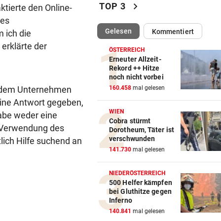
chevron_right
TOP 3
ktierte den Online-
UMFRAGE ALARMIEREND
vor ein
des
Jeder vierte Industriebetrieb
(ausgewählt)
Gelesen
Kommentiert
 ich die
abwandern
erklärte der
ÖSTERREICH
DAS SAGT PALAST
vor ein
Erneuter Allzeit-
Rekord ++ Hitze
Wieder in der Klinik: Große 
noch nicht vorbei
um König Harald
it dem Unternehmen
160.458
mal gelesen
ine Antwort gegeben,
„DESOLATE SITUATION“
vor ein
WIEN
habe weder eine
Sex-Massagen-Skandal:
Cobra stürmt
 Verwendung des
Südkorea entschuldigt sich
Dorotheum, Täter ist
verschwunden
lich Hilfe suchend an
STREIT GEHT WEITER
vor ein
141.730
mal gelesen
Richter aus Zug geworfen: „
Anspruch auf Sitz“
NIEDERÖSTERREICH
500 Helfer kämpfen
bei Gluthitze gegen
„KRONE“-KOMMENTARE
vor ein
Inferno
Strittiger Kanzler-Sager: Ab
140.841
mal gelesen
er recht hat …