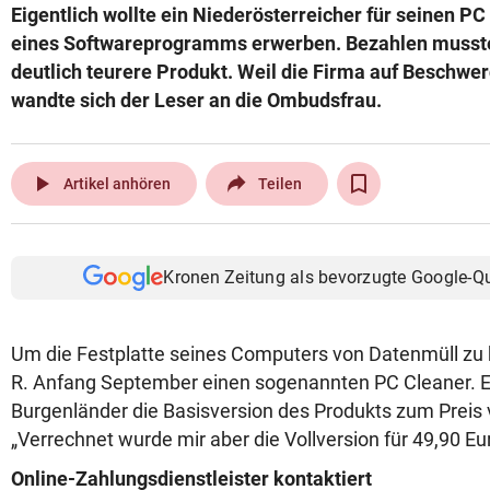
Eigentlich wollte ein Niederösterreicher für seinen PC
© Krone Multimedia GmbH & Co KG 2026
eines Softwareprogramms erwerben. Bezahlen musste
Muthgasse 2, 1190 Wien
deutlich teurere Produkt. Weil die Firma auf Beschwer
wandte sich der Leser an die Ombudsfrau.
play_arrow
Artikel anhören
Teilen
Kronen Zeitung als bevorzugte Google-Q
Um die Festplatte seines Computers von Datenmüll zu b
R. Anfang September einen sogenannten PC Cleaner. E
Burgenländer die Basisversion des Produkts zum Preis 
„Verrechnet wurde mir aber die Vollversion für 49,90 Eur
Online-Zahlungsdienstleister kontaktiert