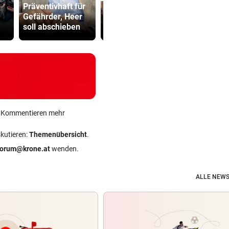
Präventivhaft für
tauschte LKH
Strittiger K
Gefährder, Heer
gegen
Sager: Abe
soll abschieben
„Traumschiff“
recht hat …
ein Kommentieren mehr
skutieren:
Themenübersicht
.
forum@krone.at
wenden.
ALLE NEWS