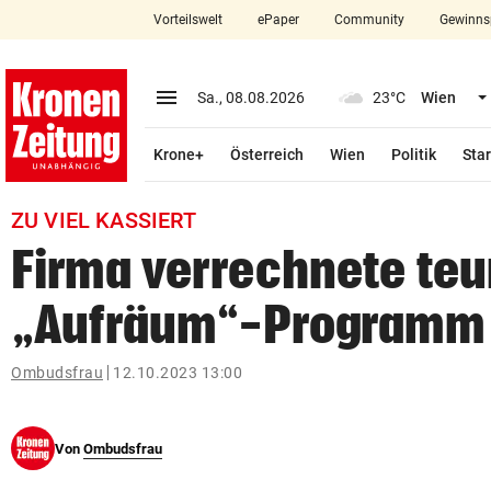
Vorteilswelt
ePaper
Community
Gewinns
close
Schließen
menu
Menü aufklappen
Sa., 08.08.2026
23°C
Wien
Abonnieren
Krone+
Österreich
Wien
Politik
Star
account_circle
arrow_right
Anmelden
ZU VIEL KASSIERT
pin_drop
arrow_right
Bundesland auswäh
Wien
Firma verrechnete teu
bookmark
Merkliste
„Aufräum“-Programm
Suchbegriff
Ombudsfrau
12.10.2023 13:00
search
eingeben
Von
Ombudsfrau