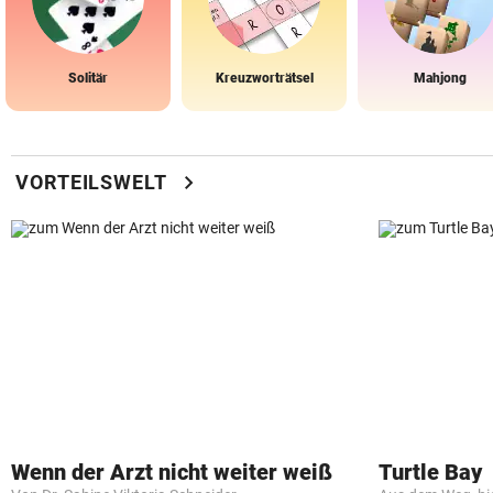
Solitär
Kreuzworträtsel
Mahjong
chevron_right
VORTEILSWELT
Wenn der Arzt nicht weiter weiß
Turtle Bay