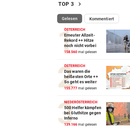
chevron_right
BEI IVF-BEHANDLUNGEN
vor ein
TOP 3
Hitze kann die Anzahl der Eiz
verringern
(ausgewählt)
Gelesen
Kommentiert
BEI VISUM-ANTRAG
vor 
ÖSTERREICH
Erneuter Allzeit-
USA wollen Reisende online
Rekord ++ Hitze
genauer durchleuchten
noch nicht vorbei
158.560
mal gelesen
INFERNO IM HOCHTAL
vor 
Lenker sah Rauch, dann gin
ÖSTERREICH
Traktor in Flammen auf
Das waren die
heißesten Orte ++
So geht es weiter
155.777
mal gelesen
NIEDERÖSTERREICH
500 Helfer kämpfen
bei Gluthitze gegen
Inferno
139.166
mal gelesen