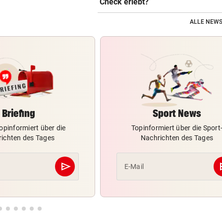
Check erlebt?
ALLE NEWS
Briefing
Sport News
opinformiert über die
Topinformiert über die Sport
ichten des Tages
Nachrichten des Tages
send
s
E-Mail
Abschicken