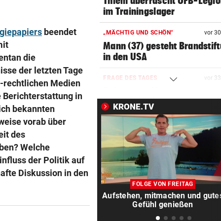
Thiem überrascht ÖFB-Legi
im Trainingslager
giepapiers
beendet
„MÄCHTIG UND SCHÖN“
vor 3
it
Mann (37) gesteht Brandstif
in den USA
ntan die
isse der letzten Tage
FRAGE DES TAGES
vor 3
ch-rechtlichen Medien
Bekommen Mütter genug
 Berichterstattung in
Unterstützung vom Staat?
KRONE.TV
lich bekannten
rweise vorab über
TRAGISCHER UNFALL
vor 3
eit des
Kleinkind bei Sturz aus Fens
eben? Welche
schwer verletzt
fluss der Politik auf
APPELL IM LUXUS-HOTEL
vor 4
afte Diskussion in den
Bayern mahnt Konkurrenz: 
FOLGE VON FREITAG
kann es nicht sein!“
Aufstehen, mitmachen und gute
Gefühl genießen
HARTWIG IN ST. PÖLTEN
vor 4