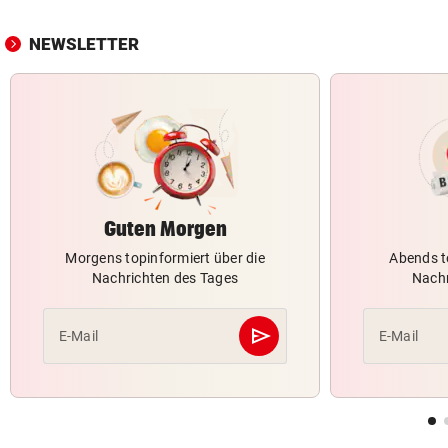
NEWSLETTER
Guten Morgen
Morgens topinformiert über die
Abends t
Nachrichten des Tages
Nachr
send
E-Mail
E-Mail
Abschicken