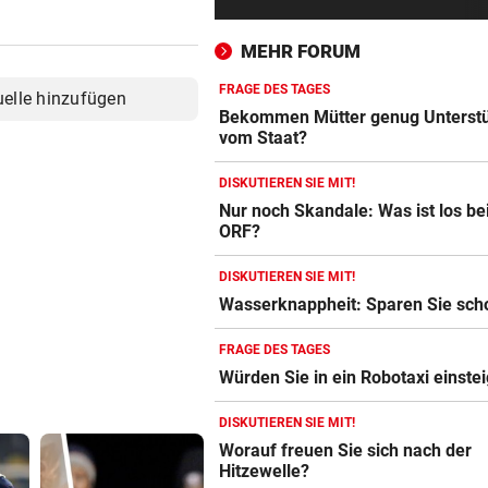
Filmreife Rückkehr des
„Weltmeister-Sprosses“
MEHR FORUM
GEGEN WATTENS
vor ein
FRAGE DES TAGES
uelle hinzufügen
Altachs Massombo kennt de
Bekommen Mütter genug Unterst
Schlüssel zum Erfolg
vom Staat?
DISKUTIEREN SIE MIT!
URSACHE GEKLÄRT
vor ein
Nur noch Skandale: Was ist los b
Zigarettenstummel Grund fü
ORF?
Brand in Wohnhaus
DISKUTIEREN SIE MIT!
CHEF VON VERSICHERUNG:
vor ein
Wasserknappheit: Sparen Sie sch
„Ein kalkulierbares Wetter gi
nicht mehr“
FRAGE DES TAGES
Würden Sie in ein Robotaxi einste
VORWÜRFE UND TRÄNEN
vor ein
Ex-Weltmeisterin: „Dann wä
DISKUTIEREN SIE MIT!
heute gelähmt!“
Worauf freuen Sie sich nach der
Hitzewelle?
TRAUER UM 26-JÄHRIGE
vor ein