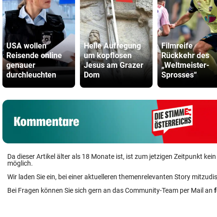
USA wollen
Helle Aufregung
Filmreife
Reisende online
um kopflosen
Rückkehr des
genauer
Jesus am Grazer
„Weltmeister-
durchleuchten
Dom
Sprosses“
Da dieser Artikel älter als 18 Monate ist, ist zum jetzigen Zeitpunkt k
möglich.
Wir laden Sie ein, bei einer aktuelleren themenrelevanten Story mitzudi
Bei Fragen können Sie sich gern an das Community-Team per Mail an