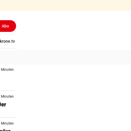
Abo
tschaft
krone.tv
Wissen
Gericht
Kolumnen
Freizeit
Reise
Ti
0 Minuten
1 Minuten
Der
9 Minuten