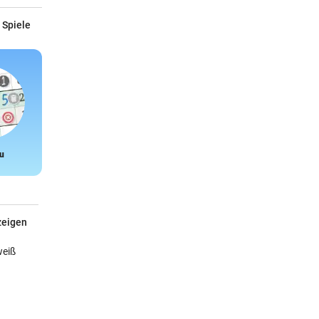
 Spiele
u
Snake
zeigen