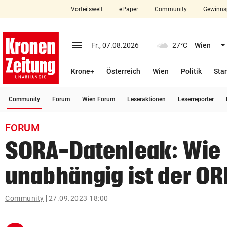
Vorteilswelt
ePaper
Community
Gewinns
close
Schließen
menu
Menü aufklappen
Fr., 07.08.2026
27°C
Wien
Abonnieren
Krone+
Österreich
Wien
Politik
Star
account_circle
arrow_right
Anmelden
(ausgewählt)
Community
Forum
Wien Forum
Leseraktionen
Leserreporter
pin_drop
arrow_right
Bundesland auswäh
Wien
FORUM
bookmark
Merkliste
SORA-Datenleak: Wie
unabhängig ist der OR
Suchbegriff
search
eingeben
Community
27.09.2023 18:00