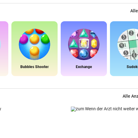
Alle
Bubbles Shooter
Exchange
Sudok
Alle An