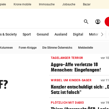
piele
Krone mobile
Immosuche
Jobsuche
Bazar
search
account_circle
Menü aufklappen
Suchen
s & Society
Sport
Gesund
Ausland
Digital
Motor
Wir
Kolumnen
Foren-Knigge
Die Stimme Österreichs
Meldestelle
len
TAGELANGER TERROR
vor 1
Aggro-Affe verletzte 18
Menschen: Eingefangen!
F?
WIRBEL UM KINDER-SAGER
vor 1
Kanzler entschuldigt sich: „
Satz ist falsch“
PLÖTZLICH MIT DABEI
vor 1