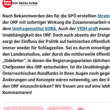
Von
Stefan Svitak
© Krone Multimedia GmbH & Co KG 2026
Muthgasse 2, 1190 Wien
Nach Bekanntwerden des für die SPÖ erstellten
Strate
der ORF mit sofortiger Wirkung die Zusammenarbeit m
dem
Umfrageinstitut SORA.
Auch der
VfGH prüft
mome
Unabhängigkeit des ORF. Doch auch abseits der Ereign
sorgt der Einfluss der Politik auf heimischen öffentli
immer wieder für Schlagzeilen. Sei es durch einseitige
den Landesstudios, oder durch die mittlerweile öffent
„Sideletter“, in denen die Regierungsparteien übliche
Chefposten des ORF entscheiden. Ist die Unabhängigk
Österreichischen Rundfunks in Ihren Augen noch geg
Änderungen und Konzepte wären notwendig, um den Ein
den ORF einzuschränken? Wir freuen uns auf eine lebh
Kommentaren!