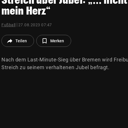
© Krone Multimedia GmbH & Co KG 2026
mein Herz“
Muthgasse 2, 1190 Wien
Fußball
27.08.2023 07:47
Teilen
Merken
Nach dem Last-Minute-Sieg über Bremen wird Freibu
Streich zu seinem verhaltenen Jubel befragt.