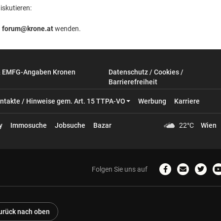
iskutieren:
n
forum@krone.at
wenden.
& EMFG-Angaben Kronen
Datenschutz / Cookies /
Barrierefreiheit
ntakte / Hinweise gem. Art. 15 TTPA-VO
Werbung
Karriere
y
Immosuche
Jobsuche
Bazar
22°C
Wien
Folgen Sie uns auf
Zum
Email
Zum
Facebook-
schreiben
Twitter
Profil
Profil
P
urück nach oben