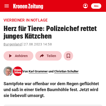
menu
account_circle
Navigation
Anmelden
Abo
close
Schließen
ein-/ausklappen
VIERBEINER IN NOTLAGE
Abonnieren
Herz für Tiere: Polizeichef rettet
junges Kätzchen
account_circle
arrow_right
Anmelden
Burgenland
27.08.2023 14:58
pin_drop
arrow_right
Bundesland auswäh
Wien
play_arrow
Anhören
Teilen
bookmark
Merkliste
Von
Karl Grammer
und
Christian Schulter
Suchbegriff
search
Samtpfote war offenbar vor dem Regen geflüchtet
eingeben
und saß in einer tiefen Baumhöhle fest. Jetzt wird
sie liebevoll umsorgt.