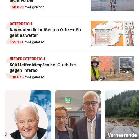
nicht vorbei
158.059
mal gelesen
ÖSTERREICH
Das waren die heißesten Orte ++ So
geht es weiter
155.351
mal gelesen
NIEDERÖSTERREICH
500 Helfer kämpfen bei Gluthitze
gegen Inferno
138.675
mal gelesen
Verheerende