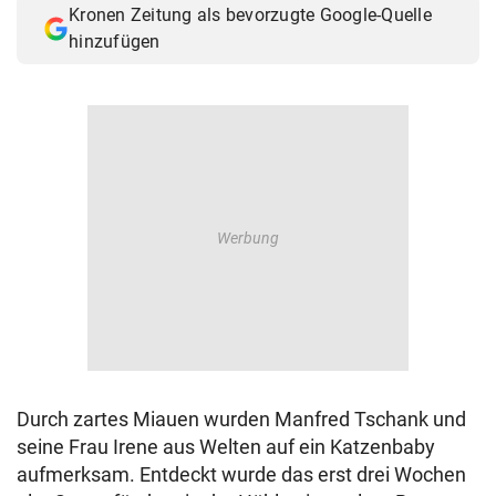
Kronen Zeitung als bevorzugte Google-Quelle
© Krone Multimedia GmbH & Co KG 2026
hinzufügen
Muthgasse 2, 1190 Wien
Durch zartes Miauen wurden Manfred Tschank und
seine Frau Irene aus Welten auf ein Katzenbaby
aufmerksam. Entdeckt wurde das erst drei Wochen