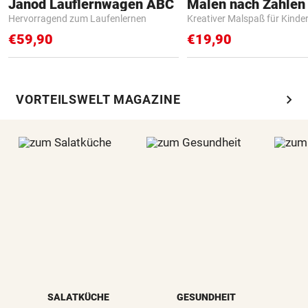
Janod Lauflernwagen ABC
Hervorragend zum Laufenlernen
Kreativer Malspaß für Kinde
€59,90
€19,90
chevron_right
VORTEILSWELT MAGAZINE
SALATKÜCHE
GESUNDHEIT