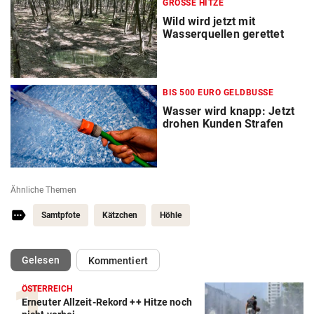
GROSSE HITZE
Wild wird jetzt mit
Wasserquellen gerettet
BIS 500 EURO GELDBUSSE
Wasser wird knapp: Jetzt
drohen Kunden Strafen
Ähnliche Themen
Samtpfote
Kätzchen
Höhle
(ausgewählt)
Gelesen
Kommentiert
ÖSTERREICH
Erneuter Allzeit-Rekord ++ Hitze noch