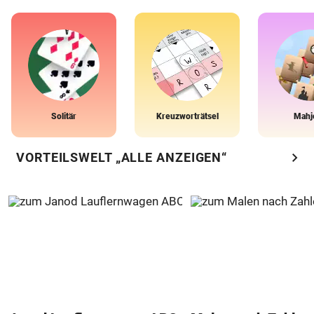
Solitär
Kreuzworträtsel
Mahj
chevron_right
VORTEILSWELT „ALLE ANZEIGEN“