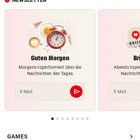
Guten Morgen
Br
Morgens topinformiert über die
Abends topin
Nachrichten des Tages
Nachrich
send
E-Mail
E-Mail
Abschicken
chevron_right
GAMES