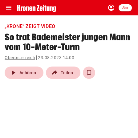
menu
account_circle
Navigation
Anmelden
Abo
close
Schließen
ein-/ausklappen
„KRONE“ ZEIGT VIDEO
Abonnieren
So trat Bademeister jungen Mann
vom 10-Meter-Turm
account_circle
arrow_right
Anmelden
Oberösterreich
23.08.2023 14:00
pin_drop
arrow_right
Bundesland auswäh
Wien
play_arrow
Anhören
Teilen
bookmark
Merkliste
Suchbegriff
search
eingeben