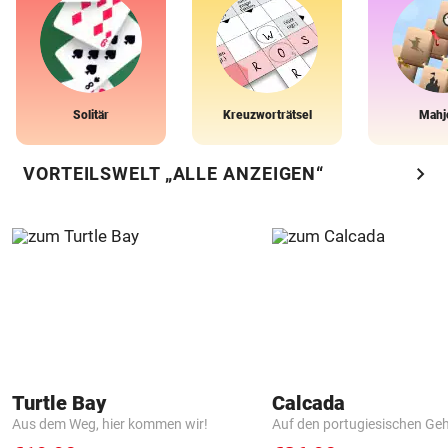
Solitär
Kreuzworträtsel
Mahj
chevron_right
VORTEILSWELT „ALLE ANZEIGEN“
Turtle Bay
Calcada
Aus dem Weg, hier kommen wir!
Auf den portugiesischen G