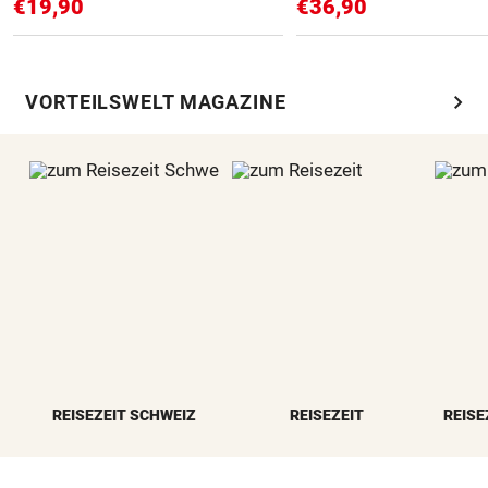
€19,90
€36,90
chevron_right
VORTEILSWELT MAGAZINE
REISEZEIT SCHWEIZ
REISEZEIT
REISE