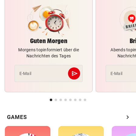
Guten Morgen
Br
Morgens topinformiert über die
Abends topin
Nachrichten des Tages
Nachrich
send
E-Mail
E-Mail
Abschicken
chevron_right
GAMES