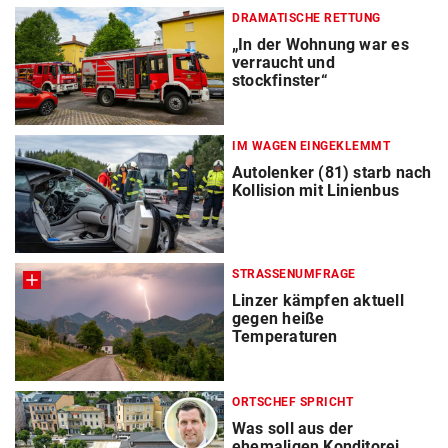
DRAMATISCHE RETTUNG
„In der Wohnung war es
verraucht und
stockfinster“
IM WAGEN EINGEKLEMMT
Autolenker (81) starb nach
Kollision mit Linienbus
STRASSENUMFRAGE
Linzer kämpfen aktuell
gegen heiße
Temperaturen
ORTSCHEF SPRICHT
Was soll aus der
ehemaligen Konditorei