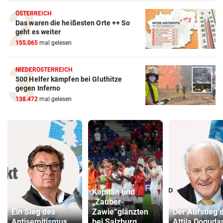
ÖSTERREICH
Das waren die heißesten Orte ++ So
geht es weiter
155.065
mal gelesen
NIEDERÖSTERREICH
500 Helfer kämpfen bei Gluthitze
gegen Inferno
138.472
mal gelesen
Kapitän und
„Zauber-
Ein Sieg des
Zawie“glänzten
Der Aufstieg 
Antisemitismus
bei Salzburg
Attila Doguda