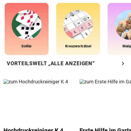
Solitär
Kreuzworträtsel
Mahj
chevron_right
VORTEILSWELT „ALLE ANZEIGEN“
Hochdruckreiniger K 4
Erste Hilfe im Gart