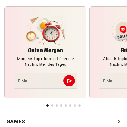
Guten Morgen
Br
Morgens topinformiert über die
Abends topin
Nachrichten des Tages
Nachrich
send
E-Mail
E-Mail
Abschicken
chevron_right
GAMES