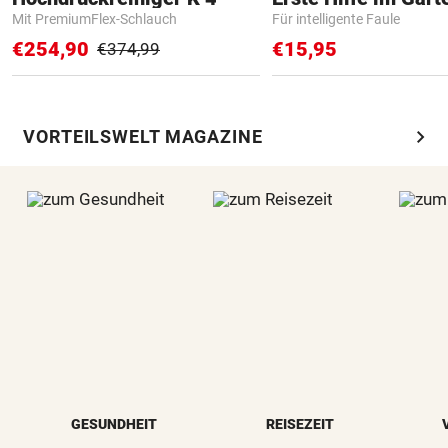
Mit PremiumFlex-Schlauch
Für intelligente Faule
€254,90
€15,95
€374,99
chevron_right
VORTEILSWELT MAGAZINE
GESUNDHEIT
REISEZEIT