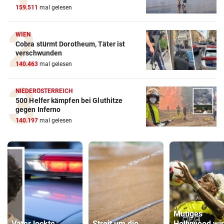
159.511
mal gelesen
WIEN
Cobra stürmt Dorotheum, Täter ist
verschwunden
140.463
mal gelesen
NIEDERÖSTERREICH
500 Helfer kämpfen bei Gluthitze
gegen Inferno
140.197
mal gelesen
Mutiges
Vater lockte
Streit um die
Hollywood wi