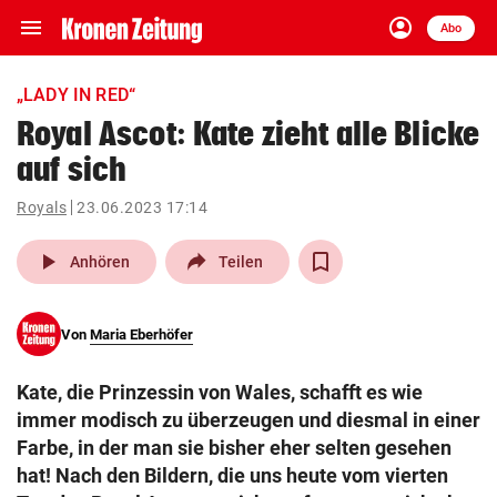
menu
account_circle
Navigation
Anmelden
Abo
close
Schließen
ein-/ausklappen
„LADY IN RED“
Abonnieren
Royal Ascot: Kate zieht alle Blicke
auf sich
account_circle
arrow_right
Anmelden
Royals
23.06.2023 17:14
pin_drop
arrow_right
Bundesland auswäh
Wien
play_arrow
Anhören
Teilen
bookmark
Merkliste
Von
Maria Eberhöfer
Suchbegriff
search
Kate, die Prinzessin von Wales, schafft es wie
eingeben
immer modisch zu überzeugen und diesmal in einer
Farbe, in der man sie bisher eher selten gesehen
hat! Nach den Bildern, die uns heute vom vierten