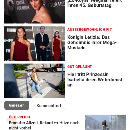
„Ex-Royal“ Meghan feiert
ihren 45. Geburtstag
AUSSERGEWÖHNLICH FIT
Königin Letizia: Das
Geheimnis ihrer Mega-
Muskeln
GUT GELAUNT
Hier tritt Prinzessin
Isabella ihren Wehrdienst
an
(ausgewählt)
Gelesen
Kommentiert
ÖSTERREICH
Erneuter Allzeit-Rekord ++ Hitze noch
nicht vorbei