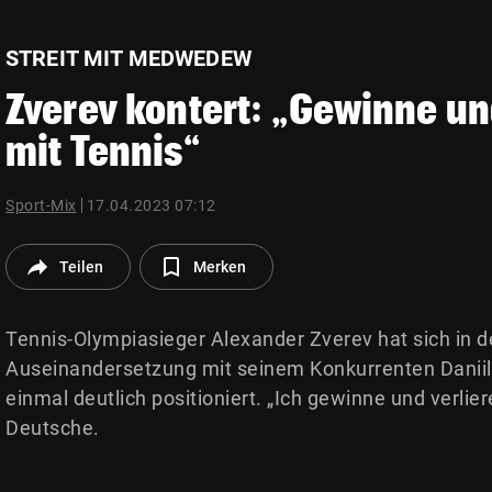
© Krone Multimedia GmbH & Co KG 2026
Muthgasse 2, 1190 Wien
STREIT MIT MEDWEDEW
Zverev kontert: „Gewinne un
mit Tennis“
Sport-Mix
17.04.2023 07:12
Teilen
Merken
Tennis-Olympiasieger Alexander Zverev hat sich in d
Auseinandersetzung mit seinem Konkurrenten Dani
einmal deutlich positioniert. „Ich gewinne und verlier
Deutsche.