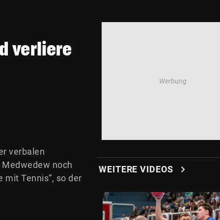
d verliere
er verbalen
il Medwedew noch
chevron_right
WEITERE VIDEOS
e mit Tennis“, so der