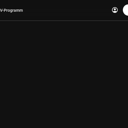
account_circle
V-Programm
len