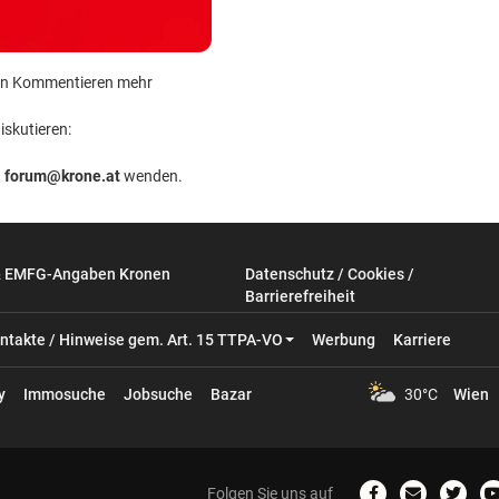
 kein Kommentieren mehr
iskutieren:
n
forum@krone.at
wenden.
& EMFG-Angaben Kronen
Datenschutz / Cookies /
Barrierefreiheit
ntakte / Hinweise gem. Art. 15 TTPA-VO
Werbung
Karriere
y
Immosuche
Jobsuche
Bazar
30°C
Wien
Folgen Sie uns auf