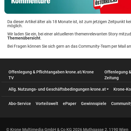
Da dieser Artikel älter als 18 Monate ist, ist zum jetzigen Zeitpunkt
möglich.
Wir laden Sie ein, bei einer aktuelleren themenrelevanten Story mitzud
Themenübersicht
.
Bei Fragen können Sie sich gern an das Community-Team per Mail a
Offenlegung & Pflichtangaben krone.at/Krone
Offenlegung 
TV
Zeitung
Allg. Nutzungs- und Geschäftsbedingungen krone.at
Krone-Ko
Abo-Service
Vorteilswelt
ePaper
Gewinnspiele
Communit
© Krone Multimedia GmbH & Co KG 2026 Muthgasse 2, 1190 Wien