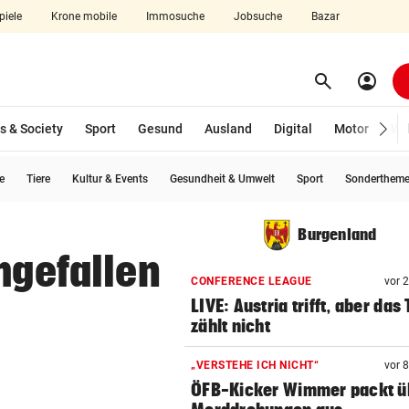
piele
Krone mobile
Immosuche
Jobsuche
Bazar
search
account_circle
Menü aufklappen
Suchen
s & Society
Sport
Gesund
Ausland
Digital
Motor
Wir
e
Tiere
Kultur & Events
Gesundheit & Umwelt
Sport
Sonderthem
len
Burgenland
mgefallen
CONFERENCE LEAGUE
vor 
LIVE: Austria trifft, aber das 
zählt nicht
„VERSTEHE ICH NICHT“
vor 
ÖFB-Kicker Wimmer packt ü