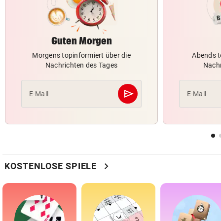
Guten Morgen
Morgens topinformiert über die
Abends t
Nachrichten des Tages
Nachr
send
E-Mail
E-Mail
Abschicken
chevron_right
KOSTENLOSE SPIELE