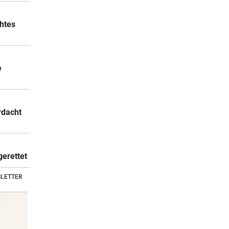
chtes
e
rdacht
gerettet
LETTER