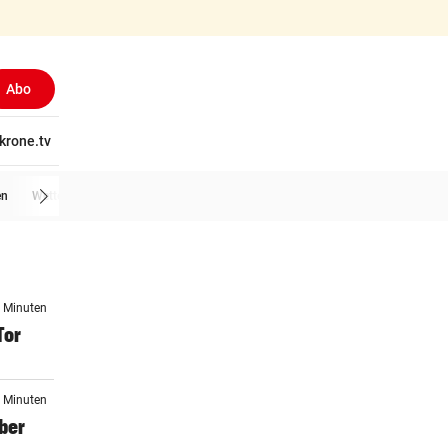
Abo
tschaft
krone.tv
Wissen
Gericht
Kolumnen
Freizeit
Reise
Ti
en
Wetter
2 Minuten
Tor
8 Minuten
ber