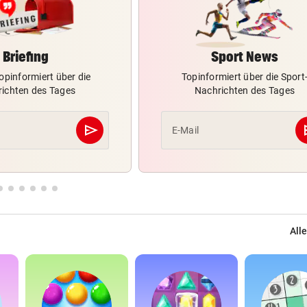
Briefing
Sport News
opinformiert über die
Topinformiert über die Sport
ichten des Tages
Nachrichten des Tages
send
s
E-Mail
Abschicken
Alle