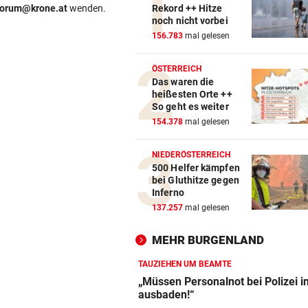
forum@krone.at
wenden.
Rekord ++ Hitze
noch nicht vorbei
156.783
mal gelesen
ÖSTERREICH
Das waren die
heißesten Orte ++
So geht es weiter
154.378
mal gelesen
NIEDERÖSTERREICH
500 Helfer kämpfen
bei Gluthitze gegen
Inferno
137.257
mal gelesen
MEHR BURGENLAND
TAUZIEHEN UM BEAMTE
„Müssen Personalnot bei Polizei i
ausbaden!“