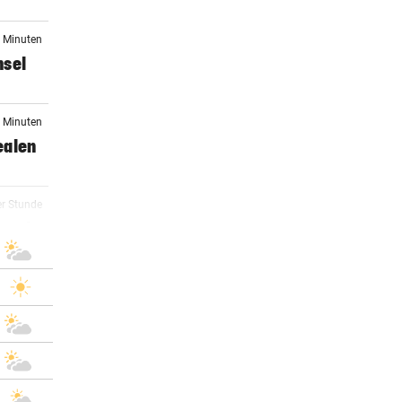
7 Minuten
hsel
3 Minuten
dealen
er Stunde
raucht
er Stunde
er Stunde