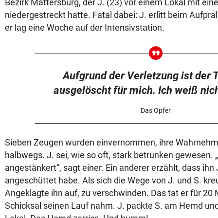
Bezirk Mattersburg, der J. (23) vor einem Lokal mit ei
niedergestreckt hatte. Fatal dabei: J. erlitt beim Aufpra
er lag eine Woche auf der Intensivstation.
Aufgrund der Verletzung ist der 
ausgelöscht für mich. Ich weiß nic
Das Opfer
Sieben Zeugen wurden einvernommen, ihre Wahrnehm
halbwegs. J. sei, wie so oft, stark betrunken gewesen. „
angestänkert“, sagt einer. Ein anderer erzählt, dass ihn
angeschüttet habe. Als sich die Wege von J. und S. kreu
Angeklagte ihn auf, zu verschwinden. Das tat er für 20
Schicksal seinen Lauf nahm. J. packte S. am Hemd und 