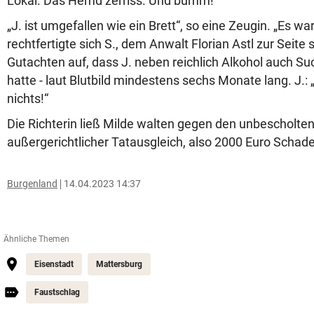
Lokal. Das Hemd zerriss. Und bumm!
„J. ist umgefallen wie ein Brett“, so eine Zeugin. „Es wa
rechtfertigte sich S., dem Anwalt Florian Astl zur Seite 
Gutachten auf, dass J. neben reichlich Alkohol auch Su
hatte - laut Blutbild mindestens sechs Monate lang. J.:
nichts!“
Die Richterin ließ Milde walten gegen den unbescholtene
außergerichtlicher Tatausgleich, also 2000 Euro Sch
Burgenland
14.04.2023 14:37
Ähnliche Themen
Eisenstadt
Mattersburg
Faustschlag