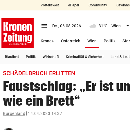
Vorteilswelt
ePaper
Community
Gewinns
close
Schließen
menu
Menü aufklappen
Do., 06.08.2026
31°C
Wien
Abonnieren
(ausgewählt)
Krone+
Österreich
Wien
Politik
Star
account_circle
arrow_right
Anmelden
Blaulicht
Politik
Wirtschaft
Kriminalität & Sicherheit
Land & Leut
pin_drop
arrow_right
Bundesland auswäh
Wien
SCHÄDELBRUCH ERLITTEN
bookmark
Merkliste
Faustschlag: „Er ist u
wie ein Brett“
Suchbegriff
search
eingeben
Burgenland
14.04.2023 14:37