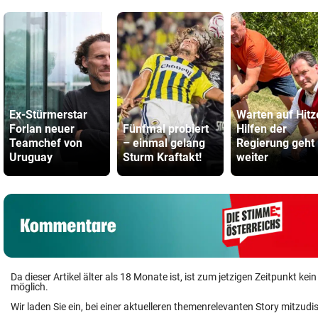
Ex-Stürmerstar
Warten auf Hitz
Forlan neuer
Fünfmal probiert
Hilfen der
Teamchef von
– einmal gelang
Regierung geht
Uruguay
Sturm Kraftakt!
weiter
Da dieser Artikel älter als 18 Monate ist, ist zum jetzigen Zeitpunkt k
möglich.
Wir laden Sie ein, bei einer aktuelleren themenrelevanten Story mitzudi