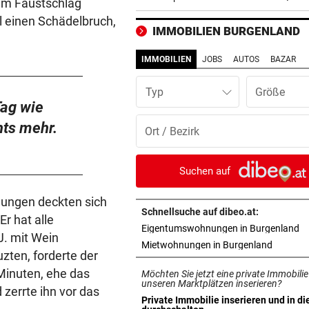
nem Faustschlag
Regierung geht weiter
ll einen Schädelbruch,
IMMOBILIEN BURGENLAND
MITTEN IN HITZEWELLE
vor ein
Irre! Salzburg – Pafos wegen
IMMOBILIEN
JOBS
AUTOS
BAZAR
Sintflut unterbrochen
Typ
42,2 GRAD!
vor ein
Tag wie
Auch in der Slowakei neuer
hts mehr.
Allzeit-Rekord
EUROPA-LEAGUE-TICKER
vor ein
Suchen auf
LIVE: Regenchaos! Salzburg 
Pafos unterbrochen
ungen deckten sich
Schnellsuche auf dibeo.at:
Er hat alle
in
Eigentumswohnungen in Burgenland
WAS FÜR EINE KLATSCHE!
vor ein
 J. mit Wein
in neuem
Mietwohnungen in Burgenland
TV-Star geht mit Kanzler St
zten, forderte der
hart ins Gericht
 Minuten, ehe das
Möchten Sie jetzt eine private Immobilie
unseren Marktplätzen inserieren?
zerrte ihn vor das
EINSATZ LÄUFT
vor 
Private Immobilie inserieren und in di
in neuem Tab öffnen