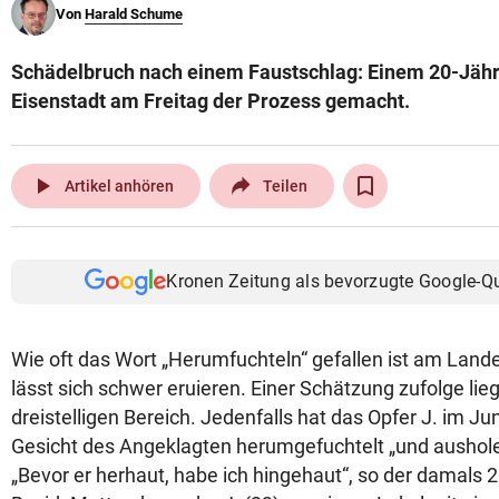
Von
Harald Schume
© Krone Multimedia GmbH & Co KG 2026
Muthgasse 2, 1190 Wien
Schädelbruch nach einem Faustschlag: Einem 20-Jähr
Eisenstadt am Freitag der Prozess gemacht.
play_arrow
Artikel anhören
Teilen
Kronen Zeitung als bevorzugte Google-Q
Wie oft das Wort „Herumfuchteln“ gefallen ist am Lande
lässt sich schwer eruieren. Einer Schätzung zufolge lieg
dreistelligen Bereich. Jedenfalls hat das Opfer J. im J
Gesicht des Angeklagten herumgefuchtelt „und ausholen
„Bevor er herhaut, habe ich hingehaut“, so der damals