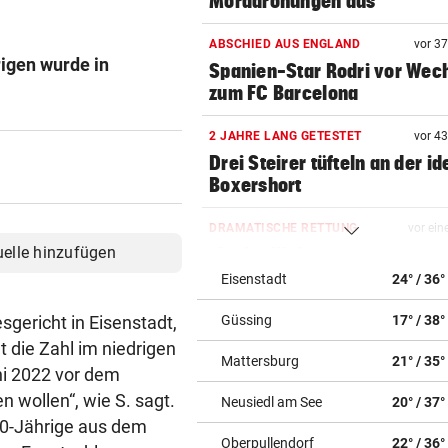
Morddrohungen aus
ABSCHIED AUS ENGLAND
vor 3
igen wurde in
Spanien-Star Rodri vor Wec
zum FC Barcelona
2 JAHRE LANG GETESTET
vor 4
Drei Steirer tüfteln an der i
Boxershort
DRAMATISCHE RETTUNG
vor ein
uelle hinzufügen
„In der Wohnung war es ver
und stockfinster“
Eisenstadt
24° / 36°
sgericht in Eisenstadt,
Güssing
17° / 38°
CONFERENCE LEAGUE
vor ein
Später Doppelschlag fixiert
t die Zahl im niedrigen
Mattersburg
21° / 35°
Rapid-Sieg in Estland
uni 2022 vor dem
 wollen“, wie S. sagt.
Neusiedl am See
20° / 37°
60 MILLIONEN € SCHADEN
vor ein
 20-Jährige aus dem
Warten auf Hitze-Hilfen der
Oberpullendorf
22° / 36°