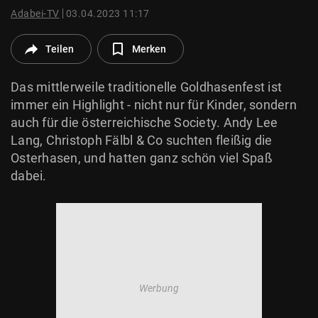
© Krone Multimedia GmbH & Co KG 2026
Adabei-TV
03.04.2023 11:17
Muthgasse 2, 1190 Wien
Teilen
Merken
Das mittlerweile traditionelle Goldhasenfest ist
immer ein Highlight - nicht nur für Kinder, sondern
auch für die österreichische Society. Andy Lee
Lang, Christoph Fälbl & Co suchten fleißig die
Osterhasen, und hatten ganz schön viel Spaß
dabei.