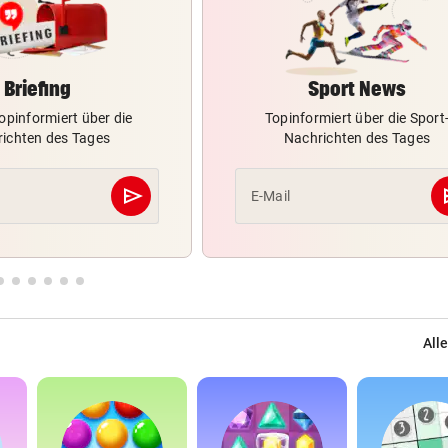
Briefing
Sport News
opinformiert über die
Topinformiert über die Sport
ichten des Tages
Nachrichten des Tages
send
s
E-Mail
Abschicken
Alle