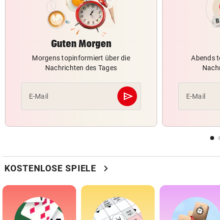
Guten Morgen
Morgens topinformiert über die
Abends t
Nachrichten des Tages
Nachr
send
E-Mail
E-Mail
Abschicken
chevron_right
KOSTENLOSE SPIELE