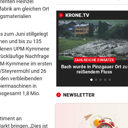
renten Heinzel
echten Besen
fabrik am gleichen Ort
KRONE.TV
gsmaterialien
LIZENZEN FEHLEN
vor ein
Zwei Bullen-Talente sind noc
der Warteschleife
s zum Juni stillgelegt
nen und bis zu 135
VERANSTALTER GESCHOCKT
vor ein
mit denen UPM-Kymmene
Festival musste nach einer
n rückläufige Nachfrage
Drohung geräumt werden
ZAHLREICHE EINSÄTZE
 UPM-Kymmene im ersten
Bach wurde in Pinzgauer Ort zu
WUSSTEN SIE DAS?
vor ein
n/Steyrermühl und 26
reißendem Fluss
Schräge Mitführpflicht auch 
eiden verbleibenden
einem Nachbarland!
iermaschinen in
insgesamt 1,8 Mio.
NEWSLETTER
FATALE GLUTHITZE
vor ein
Wenn Bauarbeiter auf dem 
zusammenbrechen
rtiment an
BABYGLÜCK MIT TOM BECK
vor ein
arkt bringen.
„Dies ist