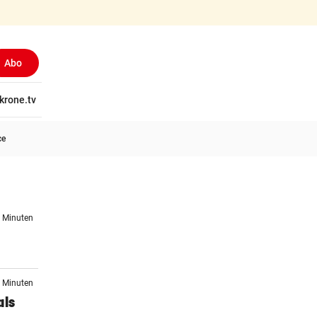
Abo
tschaft
krone.tv
Wissen
Gericht
Kolumnen
Freizeit
Reise
Ti
ce
3 Minuten
1 Minuten
als