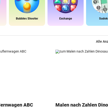
Bubbles Shooter
Exchange
Sudok
Alle An
flernwagen ABC
Malen nach Zahlen Dino