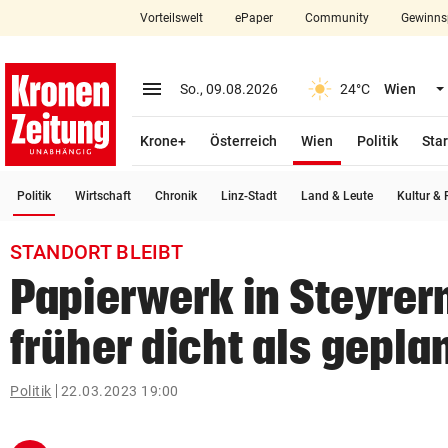
Vorteilswelt
ePaper
Community
Gewinns
close
Schließen
menu
Menü aufklappen
So., 09.08.2026
24°C
Wien
Abonnieren
(ausgewählt)
Krone+
Österreich
Wien
Politik
Star
account_circle
arrow_right
Anmelden
(ausgewählt)
Politik
Wirtschaft
Chronik
Linz-Stadt
Land & Leute
Kultur & F
pin_drop
arrow_right
Bundesland auswäh
Wien
STANDORT BLEIBT
bookmark
Merkliste
Papierwerk in Steyre
früher dicht als gepla
Suchbegriff
search
eingeben
Politik
22.03.2023 19:00