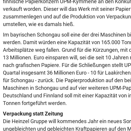
finnische Papierkonzern UPM-Kymmene an den Konkur
verkauft worden. Dieser will das Werk mit seiner Papier
zusammenlegen und auf die Produktion von Verpackun
umstellen, wie es damals hieß.
Im bayrischen Schongau soll eine der drei Maschinen bi
werden. Damit würden eine Kapazität von 165.000 Ton
Arbeitsplätze weg fallen. Grund für die Kürzungen, 
13 Millionen. Euro einsparen will, sei die seit 10 Jahre
nach grafischen Papiere. Für die Schließungen stellt
Quartal insgesamt 36 Millionen Euro - 10 für Laakirche
für Schongau - zurück. Die Papierproduktion auf den b
Maschinen in Schongau und auf vier weiteren UPM-Pap
Deutschland und Finnland soll mit einer Kapazität von 
Tonnen fortgeführt werden.
Verpackung statt Zeitung
Die Heinzel Gruppe will kommendes Jahr ein neues So
ungebleichten und gebleichten Kraftpapieren auf den M