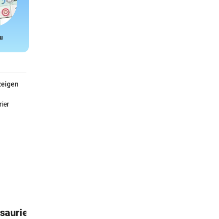
u
Snake
zeigen
saurier
DKT - Klimaneutrales Talent