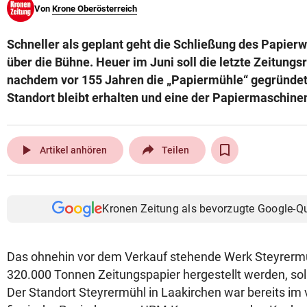
Von
Krone Oberösterreich
© Krone Multimedia GmbH & Co KG 2026
Muthgasse 2, 1190 Wien
Schneller als geplant geht die Schließung des Papier
über die Bühne. Heuer im Juni soll die letzte Zeitungs
nachdem vor 155 Jahren die „Papiermühle“ gegründet
Standort bleibt erhalten und eine der Papiermaschin
play_arrow
Artikel anhören
Teilen
Kronen Zeitung als bevorzugte Google-Q
Das ohnehin vor dem Verkauf stehende Werk Steyrermü
320.000 Tonnen Zeitungspapier hergestellt werden, soll
Der Standort Steyrermühl in Laakirchen war bereits i