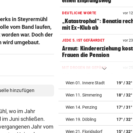
einen Empfangsweg“
DEUTLICHE WORTE
vor 1
werks in Steyrermühl
„Katastrophal“: Benatia rec
rolle vom Band laufen,
mit Ex-Klub ab
 worden war. Doch der
JEDE 5. IST GEFÄHRDET
vor 2
en wird umgebaut.
Armut: Kindererziehung kost
Frauen die Pension
MIT DROGEN IM GEPÄCK
vor 2
Mädchen (8) von E-Scooter-
Fahrer niedergerast
Wien 01. Innere Stadt
19° / 32°
uelle hinzufügen
Wien 11. Simmering
18° / 32°
EINSATZ IN WOLFURT
vor 3
Traktor während der Fahrt in
Wien 14. Penzing
17° / 31°
Flammen aufgegangen
hl, wo im Jahr
 im Juni schließen.
Wien 19. Döbling
17° / 32°
NIMMT SPRICHWORT ERNST
vor ein
m vergangenen Jahr vom
Schweizer Influencer frisst 
Wien 21. Floridsdorf
15° / 32°