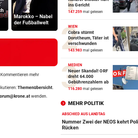
Klum wechselt mit „HeidiFes
Minister pl
ins Gericht
ch
Multiple Sklerose
noch stren
von ProSieben zu RTL
147.259
mal gelesen
Marokko – Nabel
bei Kindern und
Regeln für 
der Fußballwelt
Jugendlichen
Scooter
FOLGE VON SONNTAG
vor ein
WIEN
Unsere neue Lieblingsroutin
Cobra stürmt
Dorotheum, Täter ist
Philipp bewegen!
verschwunden
143.983
mal gelesen
ANZEICHEN ERNST NEHMEN
vor ein
Multiple Sklerose bei Kinder
MEDIEN
Jugendlichen
Neuer Skandal! ORF
ein Kommentieren mehr
dreht 64.000
SEINE ARME SIND IHRE
vor ein
Gebührenzahlern ab
skutieren:
Themenübersicht
.
Das ist Matt Damons Stunt-
116.280
mal gelesen
Double in „Die Odyssee“
forum@krone.at
wenden.
MEHR POLITIK
ABSCHIED AUS LANDTAG
Nummer Zwei der NEOS kehrt Poli
Rücken