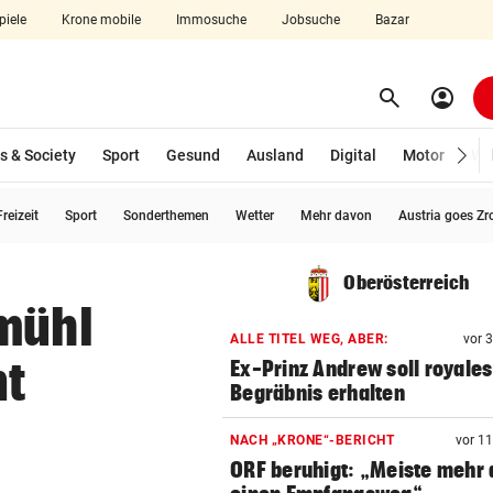
piele
Krone mobile
Immosuche
Jobsuche
Bazar
search
account_circle
Menü aufklappen
Suchen
s & Society
Sport
Gesund
Ausland
Digital
Motor
Wir
reizeit
Sport
Sonderthemen
Wetter
Mehr davon
Austria goes Zr
len
Oberösterreich
rmühl
ALLE TITEL WEG, ABER:
vor 
nt
Ex-Prinz Andrew soll royales
Begräbnis erhalten
NACH „KRONE“-BERICHT
vor 1
ORF beruhigt: „Meiste mehr 