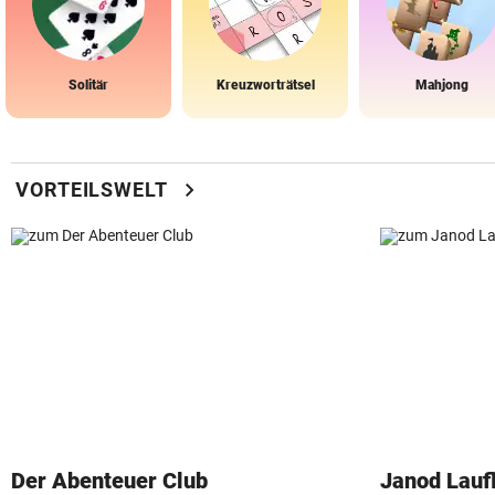
Solitär
Kreuzworträtsel
Mahjong
chevron_right
VORTEILSWELT
Der Abenteuer Club
Janod Lau