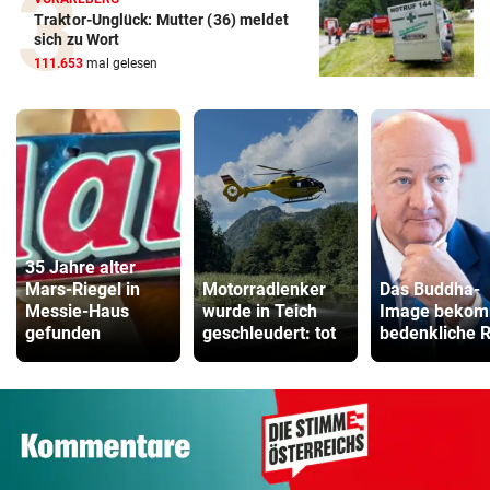
Traktor-Unglück: Mutter (36) meldet
sich zu Wort
111.653
mal gelesen
35 Jahre alter
Mars-Riegel in
Motorradlenker
Das Buddha-
Messie-Haus
wurde in Teich
Image bekom
gefunden
geschleudert: tot
bedenkliche R