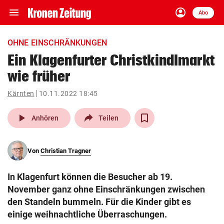
menu
account_circle
Navigation
Anmelden
Abo
close
Schließen
ein-/ausklappen
OHNE EINSCHRÄNKUNGEN
Abonnieren
Ein Klagenfurter Christkindlmarkt
wie früher
account_circle
arrow_right
Anmelden
Kärnten
10.11.2022 18:45
pin_drop
arrow_right
Bundesland auswäh
Wien
play_arrow
Anhören
Teilen
bookmark
Merkliste
Von
Christian Tragner
Suchbegriff
search
In Klagenfurt können die Besucher ab 19.
eingeben
November ganz ohne Einschränkungen zwischen
den Standeln bummeln. Für die Kinder gibt es
einige weihnachtliche Überraschungen.