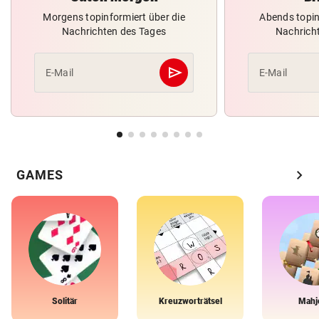
Morgens topinformiert über die
Abends topin
Nachrichten des Tages
Nachrich
send
E-Mail
E-Mail
Abschicken
chevron_right
GAMES
Solitär
Kreuzworträtsel
Mahj