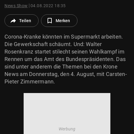
© Krone Multimedia GmbH & Co KG 2026
News Show
04.08.2022 18:35
Muthgasse 2, 1190 Wien
Teilen
Merken
Corona-Kranke könnten im Supermarkt arbeiten.
Die Gewerkschaft schäumt. Und: Walter
Rosenkranz startet stilecht seinen Wahlkampf im
Rennen um das Amt des Bundespräsidenten. Das
sind unter anderem die Themen bei den Krone
News am Donnerstag, den 4. August, mit Carsten-
Pieter Zimmermann.