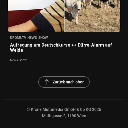
KRONE.TV-NEWS-SHOW
Aufregung um Deutschkurse ++ Dürre-Alarm auf
Weide
News Show
north
Zurück nach oben
© Krone Multimedia GmbH & Co KG 2026
Muthgasse 2, 1190 Wien