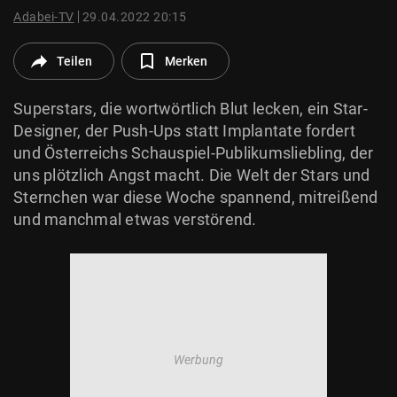
© Krone Multimedia GmbH & Co KG 2026
Adabei-TV
29.04.2022 20:15
Muthgasse 2, 1190 Wien
Teilen
Merken
Superstars, die wortwörtlich Blut lecken, ein Star-
Designer, der Push-Ups statt Implantate fordert
und Österreichs Schauspiel-Publikumsliebling, der
uns plötzlich Angst macht. Die Welt der Stars und
Sternchen war diese Woche spannend, mitreißend
und manchmal etwas verstörend.