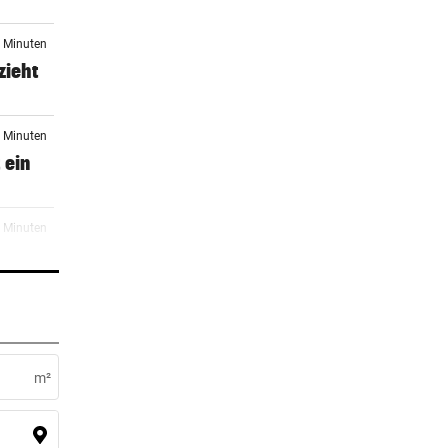
2 Minuten
zieht
2 Minuten
 ein
4 Minuten
4 Minuten
m²
6 Minuten
gen