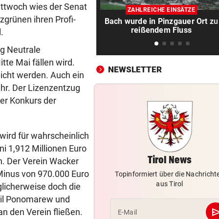
LIVE ab 17 Uhr: GAK gegen Au
ittwoch wies der Senat
ZAHLREICHE EINSÄTZE
Lustenau
zgrünen ihren Profi-
Bach wurde in Pinzgauer Ort zu
reißendem Fluss
.
ALLES WAR KLAR, DANN
vor ein
Überraschende Gründe: Tran
g Neutrale
Drama um Ilzer-Ass!
tte Mai fällen wird.
NEWSLETTER
icht werden. Auch ein
GERICHTSENTSCHEIDUNG
vor 
mehr. Der Lizenzentzug
ÖAMTC nicht gerufen: 130 Eu
der Konkurs der
Strafe für Lenker
NACH ARBEIT IM EINSATZ
vor 
ird für wahrscheinlich
60 Alarme zu Waldbränden i
einer Woche
ni 1,912 Millionen Euro
Tirol News
in. Der Verein Wacker
NAMEN VERWECHSELT
vor 
Minus von 970.000 Euro
Topinformiert über die Nachricht
Frau bekam in Italien falsch
aus Tirol
glicherweise doch die
Embryo eingesetzt
kail Ponomarew und
se
an den Verein fließen.
E-Mail
DREIMAL SO VIELE KÜHE
vor 