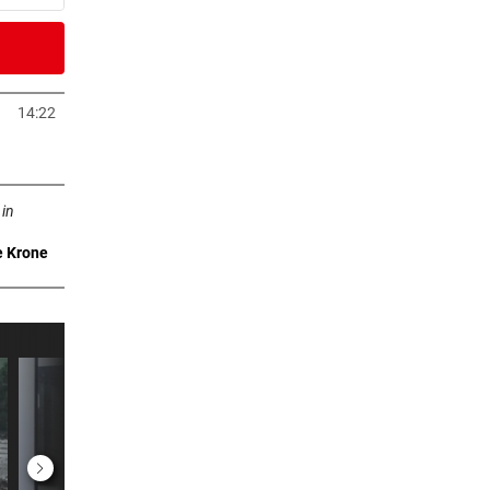
6 Minuten
d
14:22
Tab öffnen
er Stunde
ffnen
and
 in
e Krone
er Stunde
auf
er Stunde
r
er Stunde