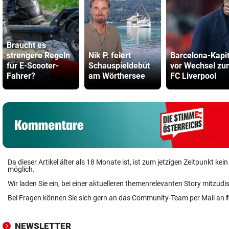
Braucht es
strengere Regeln
Nik P. feiert
Barcelona-Kapi
für E-Scooter-
Schauspieldebüt
vor Wechsel zu
Fahrer?
am Wörthersee
FC Liverpool
Da dieser Artikel älter als 18 Monate ist, ist zum jetzigen Zeitpunkt k
möglich.
Wir laden Sie ein, bei einer aktuelleren themenrelevanten Story mitzudi
Bei Fragen können Sie sich gern an das Community-Team per Mail an
NEWSLETTER