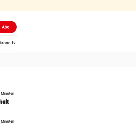
Abo
tschaft
krone.tv
Wissen
Gericht
Kolumnen
Freizeit
Reise
Ti
1 Minuten
halt
7 Minuten