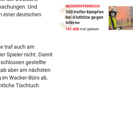
bmachungen. Und
NIEDERÖSTERREICH
500 Helfer kämpfen
on einer deutschen
bei Gluthitze gegen
Inferno
141.428
mal gelesen
le traf auch am
er Spieler nicht. Damit
eschlossen gestellte
gab aber am nächsten
ng im Wacker-Büro ab.
htliche Tischtuch