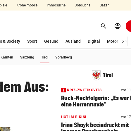
piele
Krone mobile
Immosuche
Jobsuche
Bazar
search
account_circle
Menü aufklappen
Suchen
s & Society
Sport
Gesund
Ausland
Digital
Motor
Wir
(ausgewählt)
Kärnten
Salzburg
Tirol
Vorarlberg
len
Tirol
 dem Aus:
KRIZ-ZWITTKOVITS
vor 1
Ruck-Nachfolgerin: „Es war 
eine Herrenrunde“
HOT IM BIKINI
vor 1
Irina Shayk beeindruckt mit