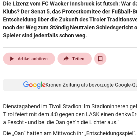
Die Lizenz vom FC Wacker Innsbruck ist futsch: War d
Klubs? Der Senat 5, das Protestkomitee der Fußball-Bun
Entscheidung über die Zukunft des Tiroler Traditionsve
noch der Weg zum Ständig Neutralen Schiedsgericht of
Spieler sind jedenfalls schon weg.
play_arrow
Artikel anhören
Teilen
Kronen Zeitung als bevorzugte Google-Q
Dienstagabend im Tivoli Stadion: Im Stadioninneren ge
Tirol feiert mit dem 4:0 gegen den LASK einen denkwür
a Fescht - und bei die Oan geh’n die Lichter aus.“
Die „Oan“ hatten am Mittwoch ihr „Entscheidungsspiel“