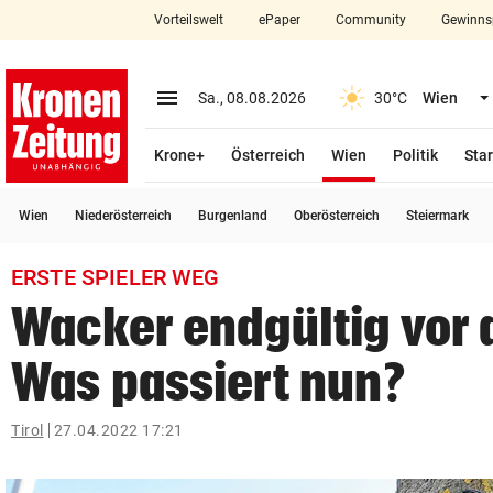
Vorteilswelt
ePaper
Community
Gewinns
close
Schließen
menu
Menü aufklappen
Sa., 08.08.2026
30°C
Wien
Abonnieren
(ausgewählt)
Krone+
Österreich
Wien
Politik
Star
account_circle
arrow_right
Anmelden
Wien
Niederösterreich
Burgenland
Oberösterreich
Steiermark
pin_drop
arrow_right
Bundesland auswäh
Wien
ERSTE SPIELER WEG
bookmark
Merkliste
Wacker endgültig vor
Was passiert nun?
Suchbegriff
search
eingeben
Tirol
27.04.2022 17:21