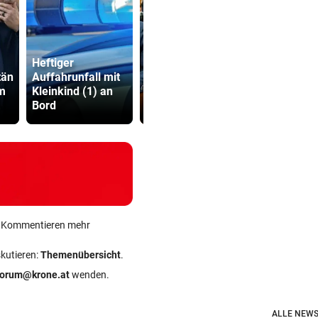
Heftiger
Ruck-
tän
Auffahrunfall mit
Trumps Ex-Anwalt
Nachfolgeri
m
Kleinkind (1) an
ist jetzt sein
war halt ei
Bord
Justizminister
Herrenrund
ein Kommentieren mehr
skutieren:
Themenübersicht
.
forum@krone.at
wenden.
ALLE NEWS