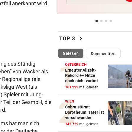
nzfall anerkannt wird.
Dürre bringt jetzt auch
Schlachthöfe ans Limit
STATT SCHACHGENIE
vor 
András Baka soll neuer Präs
chevron_right
Ungarns werden
TOP 3
AUFSTEIGER WILL DUO
vor 
(ausgewählt)
Gelesen
Kommentiert
Transfer-Hammer um gleich
ung des Ständig
ÖFB-Teamspieler?
ÖSTERREICH
Erneuter Allzeit-
eben“ von Wacker als
Rekord ++ Hitze
SCHWERE KOLLISIONEN
vor 
r Regionalliga (als
noch nicht vorbei
Tirol: Drei verletzte Biker n
ksliga West (als
161.299
mal gelesen
heftigen Unfällen
) Spieler mit Jung-
r Teil der GesmbH, die
WIEN
Cobra stürmt
rd.
Dorotheum, Täter ist
verschwunden
ems hat man sich
142.729
mal gelesen
rlor der Deutsche