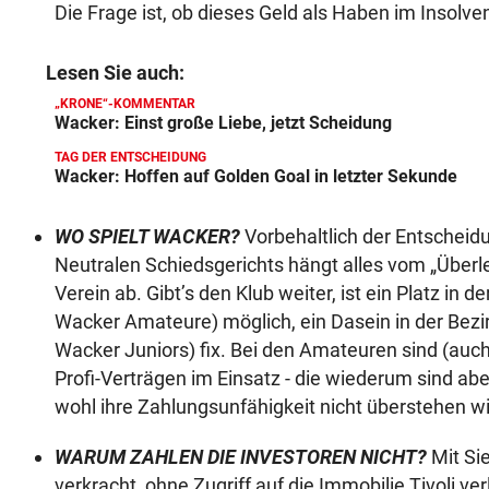
Die Frage ist, ob dieses Geld als Haben im Insolve
Lesen Sie auch:
„KRONE“-KOMMENTAR
Wacker: Einst große Liebe, jetzt Scheidung
TAG DER ENTSCHEIDUNG
Wacker: Hoffen auf Golden Goal in letzter Sekunde
WO SPIELT WACKER?
Vorbehaltlich der Entscheid
Neutralen Schiedsgerichts hängt alles vom „Überl
Verein ab. Gibt’s den Klub weiter, ist ein Platz in de
Wacker Amateure) möglich, ein Dasein in der Bezir
Wacker Juniors) fix. Bei den Amateuren sind (auch
Profi-Verträgen im Einsatz - die wiederum sind abe
wohl ihre Zahlungsunfähigkeit nicht überstehen wi
WARUM ZAHLEN DIE INVESTOREN NICHT?
Mit Si
verkracht, ohne Zugriff auf die Immobilie Tivoli ve