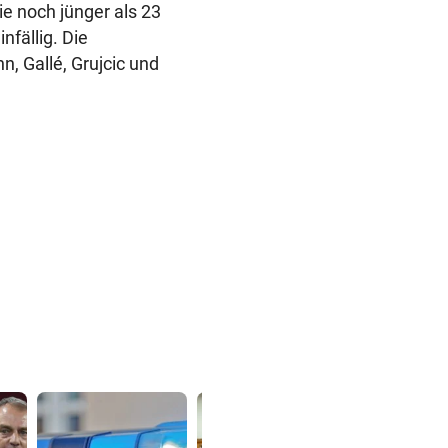
ie noch jünger als 23
nfällig. Die
, Gallé, Grujcic und