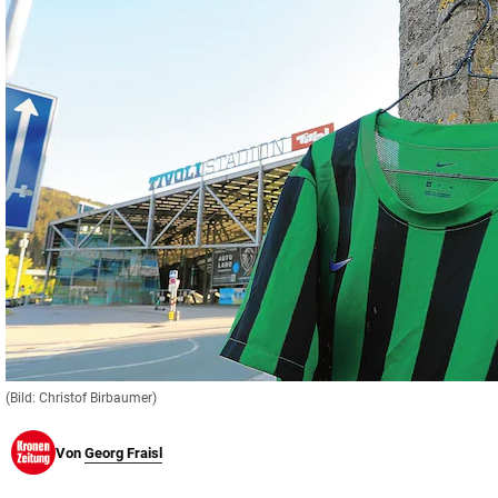
© Krone Multimedia GmbH & Co KG 2026
Muthgasse 2, 1190 Wien
(Bild: Christof Birbaumer)
Von
Georg Fraisl