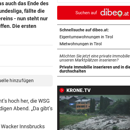
as auch das Ende des
Luzern im Finale!
desliga, fällte die
Suchen auf
HERZOG & CO. IN AKTION
vor 3
reins - nun steht nur
LIVE: Legendentreffen! Rapi
fen. Die ersten
gegen Werder Bremen
Schnellsuche auf dibeo.at:
in neuem 
Eigentumswohnungen in Tirol
NACH WANDERUNG
vor ein
in neuem Tab ö
Mietwohnungen in Tirol
22-Jährige erlitt auf Hochst
Möchten Sie jetzt eine private Immobilie
Schwächeanfall
unseren Marktplätzen inserieren?
Private Immobilie inserieren und in di
AFLE TOP-SPIEL:
vor ein
in neuem Tab öffnen
durchschalten
LIVE: Vienna Vikings treffen 
uelle hinzufügen
Wroclav Panthers
KRONE.TV
NACH ABSCHIED AUS RIED
vor ein
ht’s hoch her, die WSG
Sieg! Erfolgreiches Debüt fü
digen Abend. „Da gibt’s
Senft in Karlsruhe
BUNDESLIGA IM TICKER
vor ein
. Wacker Innsbrucks