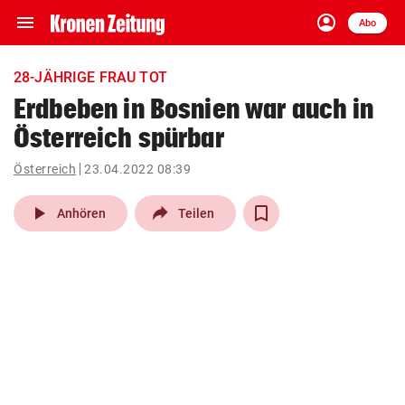
menu
account_circle
Navigation
Anmelden
Abo
close
Schließen
ein-/ausklappen
28-JÄHRIGE FRAU TOT
Abonnieren
Erdbeben in Bosnien war auch in
Österreich spürbar
account_circle
arrow_right
Anmelden
Österreich
23.04.2022 08:39
pin_drop
arrow_right
Bundesland auswäh
Wien
play_arrow
Anhören
Teilen
bookmark
Merkliste
Suchbegriff
search
eingeben