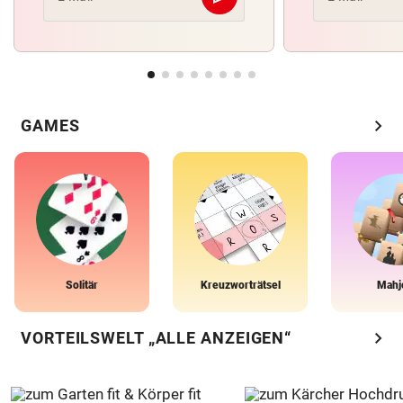
Abschicken
chevron_right
GAMES
Solitär
Kreuzworträtsel
Mahj
chevron_right
VORTEILSWELT „ALLE ANZEIGEN“