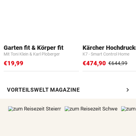
Garten fit & Körper fit
Kärcher Hochdruck
Mit Toni Klein & Karl Ploberger
K7 - Smart Control Home
€19,99
€474,90
€644,99
chevron_right
VORTEILSWELT MAGAZINE