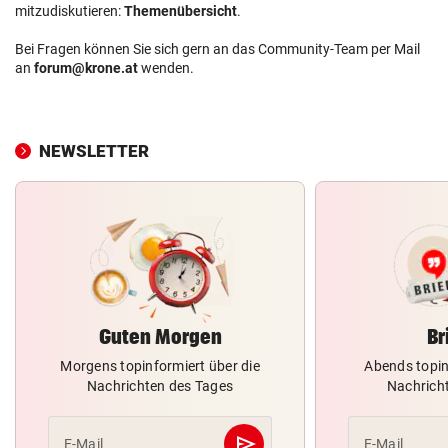
mitzudiskutieren:
Themenübersicht
.
Bei Fragen können Sie sich gern an das Community-Team per Mail
an
forum@krone.at
wenden.
NEWSLETTER
Guten Morgen
Br
Morgens topinformiert über die
Abends topin
Nachrichten des Tages
Nachrich
send
E-Mail
E-Mail