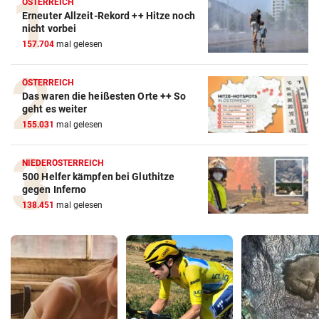
ÖSTERREICH
Erneuter Allzeit-Rekord ++ Hitze noch
nicht vorbei
157.704
mal gelesen
ÖSTERREICH
Das waren die heißesten Orte ++ So
geht es weiter
155.031
mal gelesen
NIEDERÖSTERREICH
500 Helfer kämpfen bei Gluthitze
gegen Inferno
138.451
mal gelesen