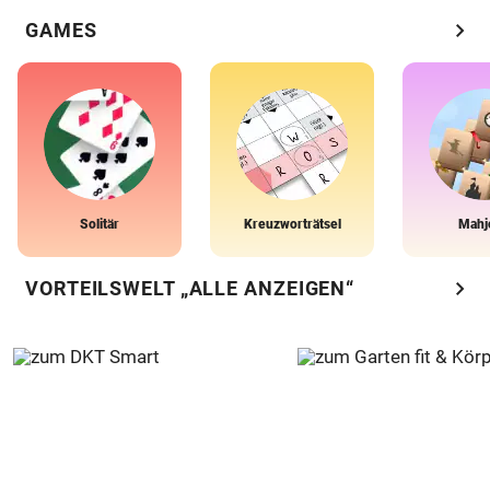
chevron_right
GAMES
Solitär
Kreuzworträtsel
Mahj
chevron_right
VORTEILSWELT „ALLE ANZEIGEN“