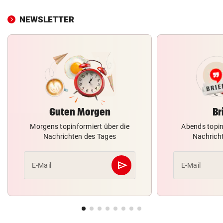
NEWSLETTER
Guten Morgen
Br
Morgens topinformiert über die
Abends topin
Nachrichten des Tages
Nachrich
send
E-Mail
E-Mail
Abschicken