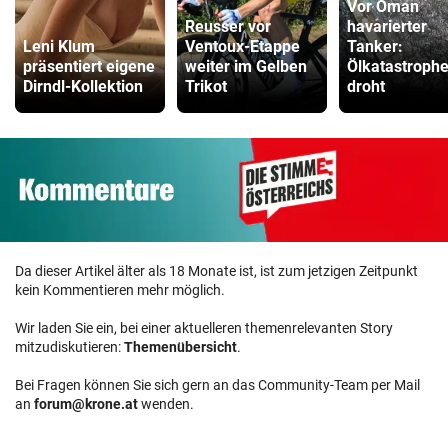
Vor Oman
Reusser vor
havarierter
Leni Klum
Ventoux-Etappe
Tanker:
präsentiert eigene
weiter im Gelben
Ölkatastroph
Dirndl-Kollektion
Trikot
droht
Da dieser Artikel älter als 18 Monate ist, ist zum jetzigen Zeitpunkt
kein Kommentieren mehr möglich.
Wir laden Sie ein, bei einer aktuelleren themenrelevanten Story
mitzudiskutieren:
Themenübersicht
.
Bei Fragen können Sie sich gern an das Community-Team per Mail
an
forum@krone.at
wenden.