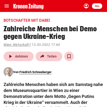
menu
account_circle
Navigation
Anmelden
Abo
close
Schließen
ein-/ausklappen
BOTSCHAFTER MIT DABEI
Abonnieren
Zahlreiche Menschen bei Demo
gegen Ukraine-Krieg
account_circle
arrow_right
Anmelden
Wien: Wirtschaft
12.03.2022 17:40
pin_drop
arrow_right
Bundesland auswäh
Wien
play_arrow
Anhören
Teilen
bookmark
Merkliste
Von
Friedrich Schneeberger
Suchbegriff
search
Zahlreiche Menschen haben sich am Samstag nahe
eingeben
dem Museumsquartier in Wien zu einer
Demonstration unter dem Motto „Gegen Putins
Krieg in der Ukraine“ versammelt. Auch der