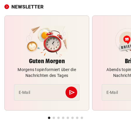
NEWSLETTER
Guten Morgen
Br
Morgens topinformiert über die
Abends topin
Nachrichten des Tages
Nachrich
send
E-Mail
E-Mail
Abschicken