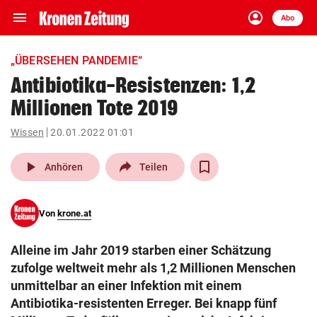
menu
account_circle
Navigation
Anmelden
Abo
close
Schließen
ein-/ausklappen
„ÜBERSEHEN PANDEMIE“
Abonnieren
Antibiotika-Resistenzen: 1,2
Millionen Tote 2019
account_circle
arrow_right
Anmelden
Wissen
20.01.2022 01:01
pin_drop
arrow_right
Bundesland auswäh
Wien
play_arrow
Anhören
Teilen
bookmark
Merkliste
Von
krone.at
Suchbegriff
search
Alleine im Jahr 2019 starben einer Schätzung
eingeben
zufolge weltweit mehr als 1,2 Millionen Menschen
unmittelbar an einer Infektion mit einem
Antibiotika-resistenten Erreger. Bei knapp fünf