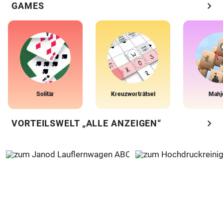
chevron_right
GAMES
Solitär
Kreuzworträtsel
Mahj
chevron_right
VORTEILSWELT „ALLE ANZEIGEN“