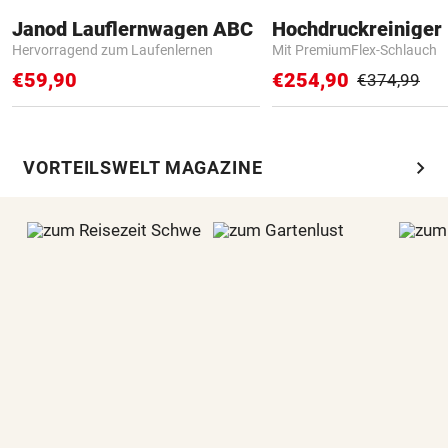
Janod Lauflernwagen ABC
Hochdruckreiniger 
Hervorragend zum Laufenlernen
Mit PremiumFlex-Schlauch
€59,90
€254,90
€374,99
chevron_right
VORTEILSWELT MAGAZINE