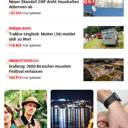
Neuer Skandal! ORF dreht Haushalten
Antennen ab
141.055
mal gelesen
VORARLBERG
Traktor-Unglück: Mutter (36) meldet
sich zu Wort
116.825
mal gelesen
OBERÖSTERREICH
Drohung: 3000 Besucher mussten
Festival verlassen
105.918
mal gelesen