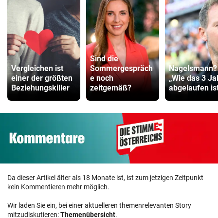
Sind die
Vergleichen ist
Sommergespräch
Nagelsmann?
einer der größten
e noch
„Wie das 3 Ja
Beziehungskiller
zeitgemäß?
abgelaufen ist 
Da dieser Artikel älter als 18 Monate ist, ist zum jetzigen Zeitpunkt
kein Kommentieren mehr möglich.
Wir laden Sie ein, bei einer aktuelleren themenrelevanten Story
mitzudiskutieren:
Themenübersicht
.