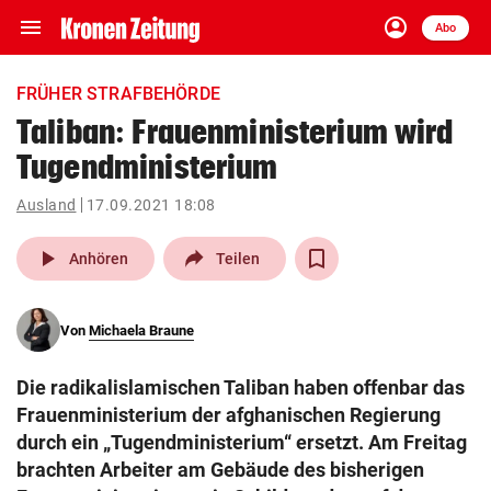
menu
account_circle
Navigation
Anmelden
Abo
close
Schließen
ein-/ausklappen
FRÜHER STRAFBEHÖRDE
Abonnieren
Taliban: Frauenministerium wird
Tugendministerium
account_circle
arrow_right
Anmelden
Ausland
17.09.2021 18:08
pin_drop
arrow_right
Bundesland auswäh
Wien
play_arrow
Anhören
Teilen
bookmark
Merkliste
Von
Michaela Braune
Suchbegriff
search
Die radikalislamischen Taliban haben offenbar das
eingeben
Frauenministerium der afghanischen Regierung
durch ein „Tugendministerium“ ersetzt. Am Freitag
brachten Arbeiter am Gebäude des bisherigen