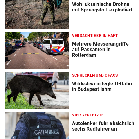
Wohl ukrainische Drohne
mit Sprengstoff explodiert
VERDÄCHTIGER IN HAFT
Mehrere Messerangriffe
auf Passanten in
Rotterdam
SCHRECKEN UND CHAOS
Wildschwein legte U-Bahn
in Budapest lahm
VIER VERLETZTE
Autolenker fuhr absichtlich
sechs Radfahrer an