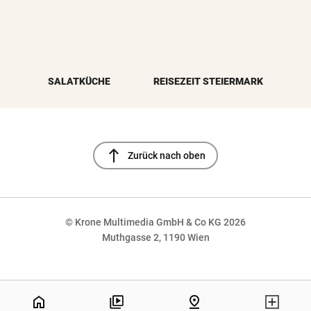
SALATKÜCHE
REISEZEIT STEIERMARK
north
Zurück nach oben
© Krone Multimedia GmbH & Co KG 2026
Muthgasse 2, 1190 Wien
NaN%
home
pin_drop