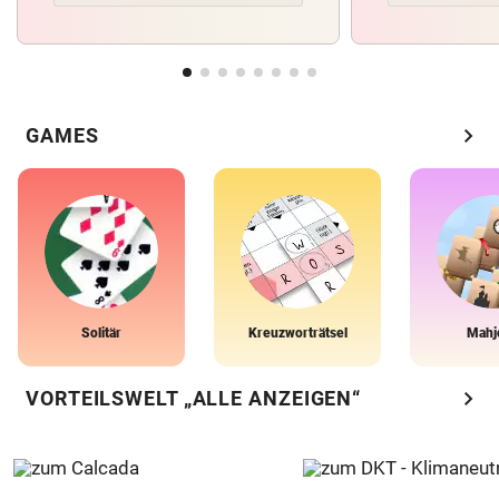
chevron_right
GAMES
Solitär
Kreuzworträtsel
Mahj
chevron_right
VORTEILSWELT „ALLE ANZEIGEN“