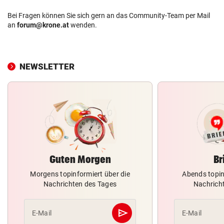
Bei Fragen können Sie sich gern an das Community-Team per Mail
an
forum@krone.at
wenden.
NEWSLETTER
Guten Morgen
Br
Morgens topinformiert über die
Abends topin
Nachrichten des Tages
Nachrich
send
E-Mail
E-Mail
Abschicken