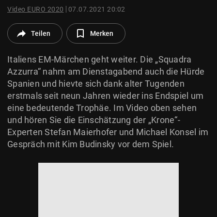
© Krone Multimedia GmbH & Co KG 2026
Video EURO 2020
07.07.2021 20:02
Muthgasse 2, 1190 Wien
Teilen
Merken
Italiens EM-Märchen geht weiter. Die „Squadra
Azzurra“ nahm am Dienstagabend auch die Hürde
Spanien und hievte sich dank alter Tugenden
erstmals seit neun Jahren wieder ins Endspiel um
eine bedeutende Trophäe. Im Video oben sehen
und hören Sie die Einschätzung der „Krone“-
Experten Stefan Maierhofer und Michael Konsel im
Gespräch mit Kim Budinsky vor dem Spiel.