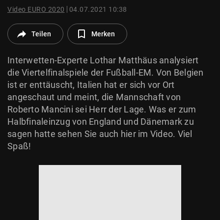
© Krone Multimedia GmbH & Co KG 2026
Video EURO 2020
04.07.2021 10:38
Muthgasse 2, 1190 Wien
Teilen
Merken
Interwetten-Experte Lothar Matthäus analysiert
die Viertelfinalspiele der Fußball-EM. Von Belgien
ist er enttäuscht, Italien hat er sich vor Ort
angeschaut und meint, die Mannschaft von
Roberto Mancini sei Herr der Lage. Was er zum
Halbfinaleinzug von England und Dänemark zu
sagen hatte sehen Sie auch hier im Video. Viel
Spaß!