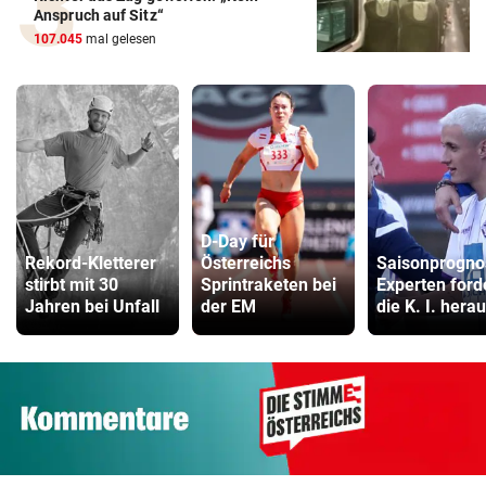
Anspruch auf Sitz“
107.045
mal gelesen
D-Day für
Rekord-Kletterer
Österreichs
Saisonprogno
stirbt mit 30
Sprintraketen bei
Experten ford
Jahren bei Unfall
der EM
die K. I. hera