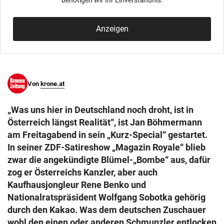
benötigen wir Ihr Einverständnis.
© Krone Multimedia GmbH & Co KG 2026
Muthgasse 2, 1190 Wien
Anzeigen
Von
krone.at
„Was uns hier in Deutschland noch droht, ist in
Österreich längst Realität“, ist Jan Böhmermann
am Freitagabend in sein „Kurz-Special“ gestartet.
In seiner ZDF-Satireshow „Magazin Royale“ blieb
zwar die angekündigte Blümel-„Bombe“ aus, dafür
zog er Österreichs Kanzler, aber auch
Kaufhausjongleur Rene Benko und
Nationalratspräsident Wolfgang Sobotka gehörig
durch den Kakao. Was dem deutschen Zuschauer
wohl den einen oder anderen Schmunzler entlocken