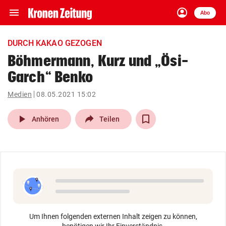
menu
account_circle
Navigation
Anmelden
Abo
close
Schließen
ein-/ausklappen
DURCH KAKAO GEZOGEN
Abonnieren
Böhmermann, Kurz und „Ösi-
Garch“ Benko
account_circle
arrow_right
Anmelden
Medien
08.05.2021 15:02
pin_drop
arrow_right
Bundesland auswäh
Wien
play_arrow
Anhören
Teilen
bookmark
Merkliste
Suchbegriff
search
eingeben
Um Ihnen folgenden externen Inhalt zeigen zu können,