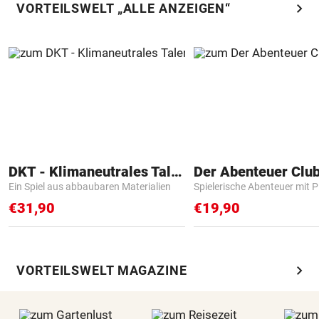
chevron_right
VORTEILSWELT „ALLE ANZEIGEN“
DKT - Klimaneutrales Talent
Der Abenteuer Clu
Ein Spiel aus abbaubaren Materialien
Spielerische Abenteuer mit P
€31,90
€19,90
chevron_right
VORTEILSWELT MAGAZINE