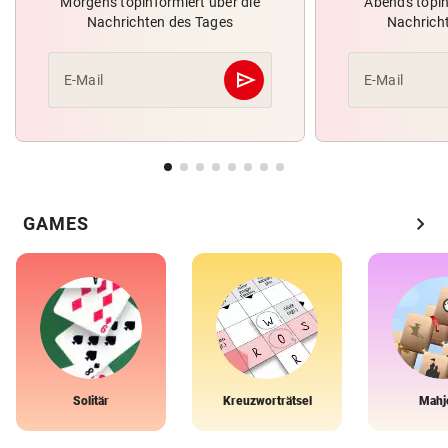
Morgens topinformiert über die
Abends topin
Nachrichten des Tages
Nachrich
send
E-Mail
E-Mail
Abschicken
chevron_right
GAMES
Solitär
Kreuzworträtsel
Mahj