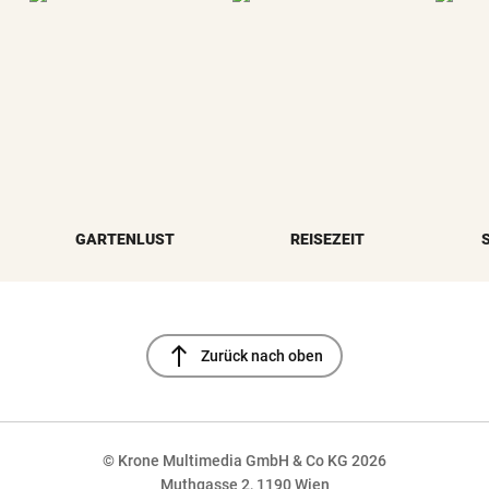
GARTENLUST
REISEZEIT
north
Zurück nach oben
© Krone Multimedia GmbH & Co KG 2026
Muthgasse 2, 1190 Wien