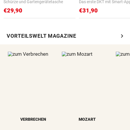
Schürze und Gartengerätetasche
Das erste DKT mit Smart-Ap
€29,90
€31,90
chevron_right
VORTEILSWELT MAGAZINE
VERBRECHEN
MOZART