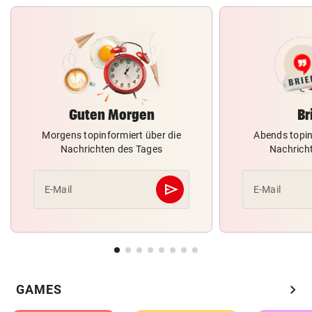
Guten Morgen
Br
Morgens topinformiert über die
Abends topin
Nachrichten des Tages
Nachrich
send
E-Mail
E-Mail
Abschicken
chevron_right
GAMES