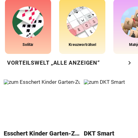
Solitär
Kreuzworträtsel
Mahj
chevron_right
VORTEILSWELT „ALLE ANZEIGEN“
Esschert Kinder Garten-Zubehör
DKT Smart