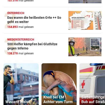
157.516
mal gelesen
ÖSTERREICH
Das waren die heißesten Orte ++ So
geht es weiter
154.893
mal gelesen
NIEDERÖSTERREICH
500 Helfer kämpfen bei Gluthitze
gegen Inferno
138.278
mal gelesen
Knoll bei EM
Siebenjährige
Wincent Weiss:
Achter vom Turm
Bub auf Stra