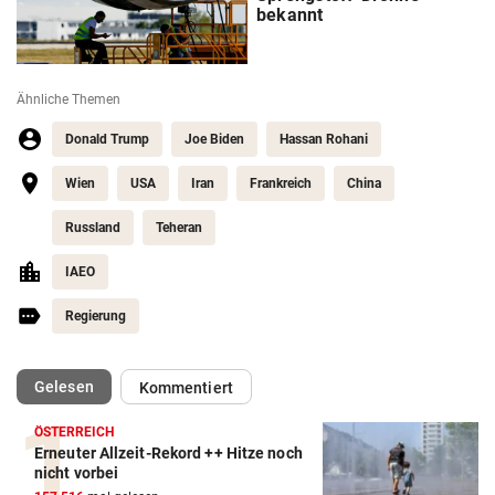
bekannt
Ähnliche Themen
Donald Trump
Joe Biden
Hassan Rohani
Wien
USA
Iran
Frankreich
China
Russland
Teheran
IAEO
Regierung
(ausgewählt)
Gelesen
Kommentiert
ÖSTERREICH
Erneuter Allzeit-Rekord ++ Hitze noch
nicht vorbei