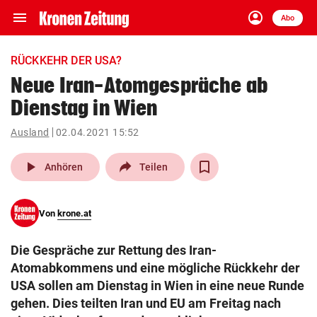
menu
account_circle
Navigation
Anmelden
Abo
close
Schließen
ein-/ausklappen
RÜCKKEHR DER USA?
Abonnieren
Neue Iran-Atomgespräche ab
Dienstag in Wien
account_circle
arrow_right
Anmelden
Ausland
02.04.2021 15:52
pin_drop
arrow_right
Bundesland auswäh
Wien
play_arrow
Anhören
Teilen
bookmark
Merkliste
Von
krone.at
Suchbegriff
search
Die Gespräche zur Rettung des Iran-
eingeben
Atomabkommens und eine mögliche Rückkehr der
USA sollen am Dienstag in Wien in eine neue Runde
gehen. Dies teilten Iran und EU am Freitag nach