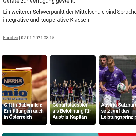
Geräte zur Verfügung gestellt.
Ein weiterer Schwerpunkt der Mittelschule sind Sprach
integrative und kooperative Klassen.
Kärnten
02.01.2021 08:15
Gift in Babymilch:
Geburtstagsbier
Austria Salzbur
Ermittlungen auch
als Belohnung für
setzt auf das
in Österreich
Austria-Kapitän
Leistungsprinzi