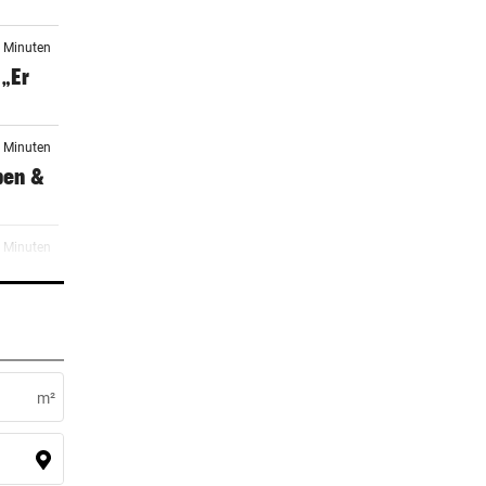
0 Minuten
„Er
6 Minuten
ben &
9 Minuten
er
4 Minuten
nd:
m²
er Stunde
ourist