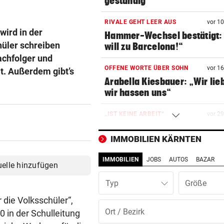
geständig
RIVALE GEHT LEER AUS
vor 1
wird in der
Hammer-Wechsel bestätigt: 
hüler schreiben
will zu Barcelona!“
achfolger und
OFFENE WORTE ÜBER SOHN
vor 1
lt. Außerdem gibt’s
Arabella Kiesbauer: „Wir lie
wir hassen uns“
„IST KEINE ARBEIT“
vor 2
Kanzler empört mit Sager üb
Kinderbetreuung
IMMOBILIEN KÄRNTEN
IMMOBILIEN
JOBS
AUTOS
BAZAR
ANGRIFF VOR UNTERRICHT
vor 3
uelle hinzufügen
Schüsse an Schule in Thaila
Typ
Mehrere Todesopfer
 die Volksschüler“,
RÄTSELHAFTER FALL
vor ein
0 in der Schulleitung
Hantavirus bei Frankreich-T