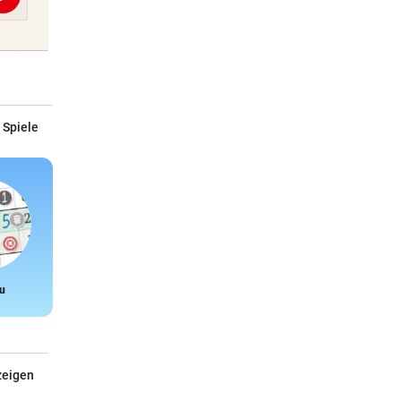
Abschicken
 Spiele
u
Snake
zeigen