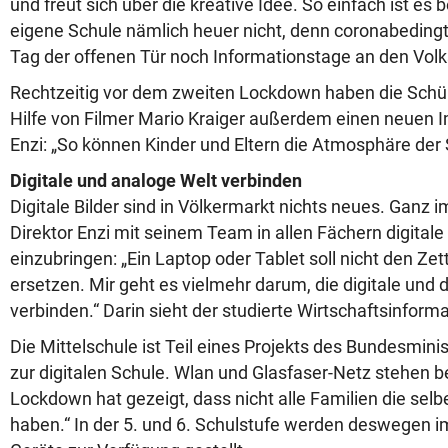
und freut sich über die kreative Idee. So einfach ist es 
eigene Schule nämlich heuer nicht, denn coronabedingt
Tag der offenen Tür noch Informationstage an den Volk
Rechtzeitig vor dem zweiten Lockdown haben die Schül
Hilfe von Filmer Mario Kraiger außerdem einen neuen 
Enzi: „So können Kinder und Eltern die Atmosphäre der
Digitale und analoge Welt verbinden
Digitale Bilder sind in Völkermarkt nichts neues. Ganz 
Direktor Enzi mit seinem Team in allen Fächern digital
einzubringen: „Ein Laptop oder Tablet soll nicht den Ze
ersetzen. Mir geht es vielmehr darum, die digitale und 
verbinden.“ Darin sieht der studierte Wirtschaftsinforma
Die Mittelschule ist Teil eines Projekts des Bundesmi
zur digitalen Schule. Wlan und Glasfaser-Netz stehen ber
Lockdown hat gezeigt, dass nicht alle Familien die se
haben.“ In der 5. und 6. Schulstufe werden deswegen 