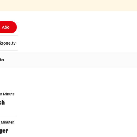
Abo
tschaft
krone.tv
Wissen
Gericht
Kolumnen
Freizeit
Reise
Ti
ter
er Minute
ch
9 Minuten
iger