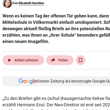
Von
Elisabeth Nachbar
© Krone Multimedia GmbH & Co KG 2026
Muthgasse 2, 1190 Wien
Wenn es keinen Tag der offenen Tür geben kann, dann 
Mittelschule in Völkermarkt einfach umdisponiert. Sc
deswegen aktuell fleißig Briefe an ihre potenziellen N
erzählen, was ihnen an „ihrer Schule“ besonders gefäl
einen neuen Imagefilm.
play_arrow
Artikel anhören
Teilen
Kronen Zeitung als bevorzugte Google-Q
„Zu den Briefen gibt es (schul-)hausgemachte Kekse für
erzählt Hermann Enzi. Der Neo-Direktor ist erst seit 202