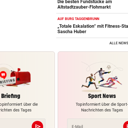
Die besten Fundstücke am
Altstadtzauber-Flohmarkt
AUF BURG TAGGENBRUNN
„Totale Eskalation“ mit Fitness-St
Sascha Huber
ALLE NEWS
Briefing
Sport News
opinformiert über die
Topinformiert über die Sport
ichten des Tages
Nachrichten des Tages
send
s
E-Mail