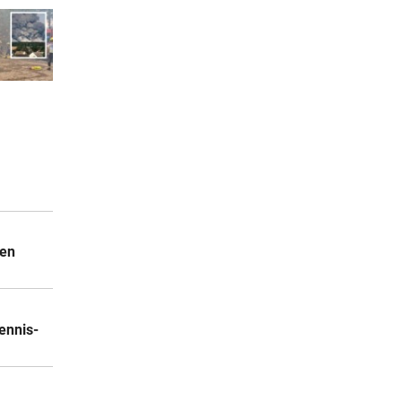
hen
ennis-