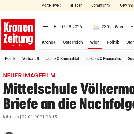
Vorteilswelt
ePaper
Community
Gewinns
close
Schließen
menu
Menü aufklappen
Fr., 07.08.2026
23°C
Wien
Abonnieren
(ausgewählt)
Krone+
Österreich
Wien
Politik
Star
account_circle
arrow_right
Anmelden
Politik
Wirtschaft
Justiz & Kriminalität
Lokales & Regionales
Spo
pin_drop
arrow_right
Bundesland auswäh
Wien
NEUER IMAGEFILM
bookmark
Merkliste
Mittelschule Völkerma
Briefe an die Nachfolg
Suchbegriff
search
eingeben
Kärnten
02.01.2021 08:15