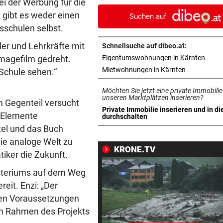
bei der Werbung für die
entdeckt
 gibt es weder einen
Suchen auf
sschulen selbst.
DER SCHNEE GEHT AUS
vor ein
Hitzewelle: Nächstes
er und Lehrkräfte mit
Schnellsuche auf dibeo.at:
Sommerskigebiet schließt
in ne
Imagefilm gedreht.
Eigentumswohnungen in Kärnten
in neuem Ta
Mietwohnungen in Kärnten
 Schule sehen.“
VON HOF VERSCHWUNDEN
vor ein
Vermisstes Kätzchen-Quartet
Möchten Sie jetzt eine private Immobilie
wieder vereint
unseren Marktplätzen inserieren?
im Gegenteil versucht
Private Immobilie inserieren und in di
e Elemente
in neuem Tab öffnen
durchschalten
KLIMA UND KRAFTWERK
vor ein
ttel und das Buch
Zu wenig Wasser: Kanu-Pion
die analoge Welt zu
erhebt Vorwürfe
KRONE.TV
tiker die Zukunft.
STRAFTÄTER RASTETE AUS
vor ein
nisteriums auf dem Weg
Bei Abschiebeversuch mit H
eit. Enzi: „Der
Ansteckung gedroht
lben Voraussetzungen
im Rahmen des Projekts
GAK-TRAINER BRENNT:
vor ein