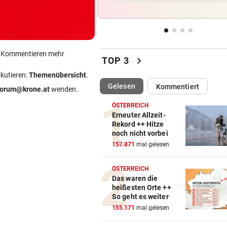
Großer Verband stärkt weite
FIFA-Boss Infantino
DER MORGEN DANACH
vor ein
Verheerende Unwetter richt
ein Kommentieren mehr
chevron_right
TOP 3
massive Schäden an
skutieren:
Themenübersicht
.
(ausgewählt)
Gelesen
Kommentiert
AB NACH ITALIEN!
vor 
forum@krone.at
wenden.
Leihe perfekt: Borussia Dor
ÖSTERREICH
vermeldet Abgang
Erneuter Allzeit-
Rekord ++ Hitze
noch nicht vorbei
TRENNUNG VON REGISSEUR
vor 
157.871
mal gelesen
Sängerin Vanessa Paradis gib
Ehe-Aus bekannt
ÖSTERREICH
Das waren die
heißesten Orte ++
So geht es weiter
155.171
mal gelesen