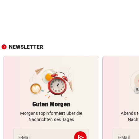
NEWSLETTER
Guten Morgen
Morgens topinformiert über die
Abends t
Nachrichten des Tages
Nachr
send
E-Mail
E-Mail