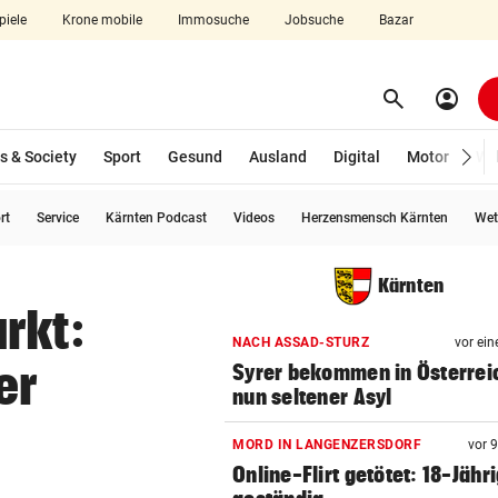
piele
Krone mobile
Immosuche
Jobsuche
Bazar
search
account_circle
Menü aufklappen
Suchen
s & Society
Sport
Gesund
Ausland
Digital
Motor
Wir
rt
Service
Kärnten Podcast
Videos
Herzensmensch Kärnten
Wet
len
Kärnten
rkt:
NACH ASSAD-STURZ
vor ein
er
Syrer bekommen in Österrei
nun seltener Asyl
MORD IN LANGENZERSDORF
vor 
Online-Flirt getötet: 18-Jähr