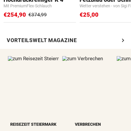
Mit PremiumFlex-Schlauch
Wetter verstehen - von Sigi F
€254,90
€25,00
€374,99
chevron_right
VORTEILSWELT MAGAZINE
REISEZEIT STEIERMARK
VERBRECHEN