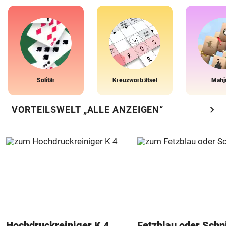
Solitär
Kreuzworträtsel
Mahj
chevron_right
VORTEILSWELT „ALLE ANZEIGEN“
Hochdruckreiniger K 4
Fetzblau oder Schn