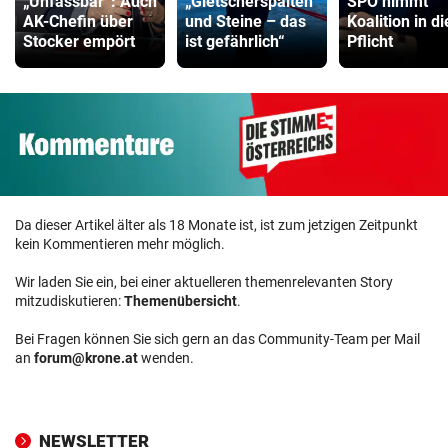
„Unfassbar“: Auch
„Gletscherspalten
SPÖ nimmt
AK-Chefin über
und Steine – das
Koalition in di
Stocker empört
ist gefährlich“
Pflicht
Da dieser Artikel älter als 18 Monate ist, ist zum jetzigen Zeitpunkt
kein Kommentieren mehr möglich.
Wir laden Sie ein, bei einer aktuelleren themenrelevanten Story
mitzudiskutieren:
Themenübersicht
.
Bei Fragen können Sie sich gern an das Community-Team per Mail
an
forum@krone.at
wenden.
NEWSLETTER