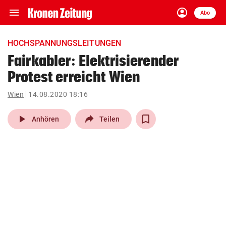
menu
account_circle
Navigation
Anmelden
Abo
close
Schließen
ein-/ausklappen
HOCHSPANNUNGSLEITUNGEN
Abonnieren
Fairkabler: Elektrisierender
Protest erreicht Wien
account_circle
arrow_right
Anmelden
Wien
14.08.2020 18:16
pin_drop
arrow_right
Bundesland auswäh
Wien
play_arrow
Anhören
Teilen
bookmark
Merkliste
Suchbegriff
search
eingeben