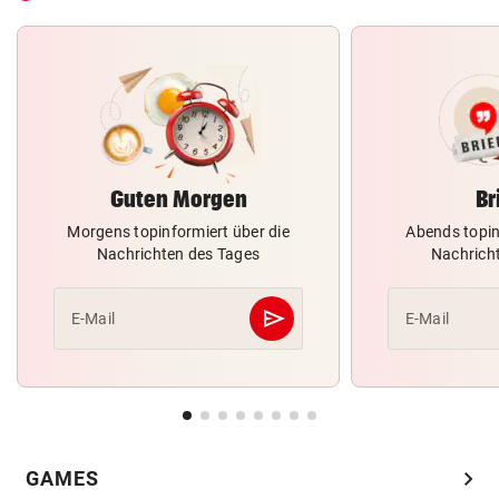
Guten Morgen
Br
Morgens topinformiert über die
Abends topin
Nachrichten des Tages
Nachrich
send
E-Mail
E-Mail
Abschicken
chevron_right
GAMES