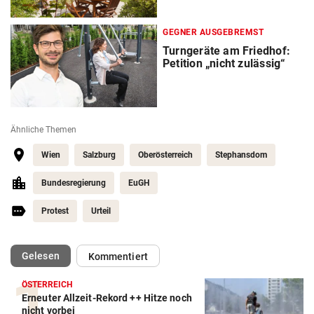
GEGNER AUSGEBREMST
Turngeräte am Friedhof:
Petition „nicht zulässig“
Ähnliche Themen
Wien
Salzburg
Oberösterreich
Stephansdom
Bundesregierung
EuGH
Protest
Urteil
(ausgewählt)
Gelesen
Kommentiert
ÖSTERREICH
Erneuter Allzeit-Rekord ++ Hitze noch
nicht vorbei