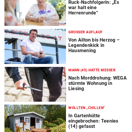
Ruck-Nachfolgerin: „Es
war halt eine
Herrenrunde“
GROSSER AUFLAUF
Von Ailton bis Herzog –
Legendenkick in
Hausmening
MANN (45) HATTE MESSER
Nach Morddrohung: WEGA
stürmte Wohnung in
Liesing
WOLLTEN „CHILLEN“
In Gartenhütte
eingebrochen: Teenies
(14) gefasst