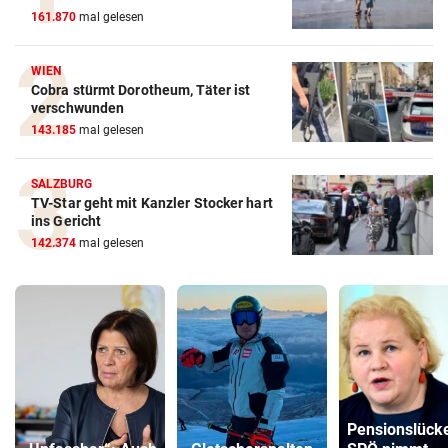
161.870
mal gelesen
WIEN
Cobra stürmt Dorotheum, Täter ist
verschwunden
143.185
mal gelesen
SALZBURG
TV-Star geht mit Kanzler Stocker hart
ins Gericht
142.374
mal gelesen
Pensionslück