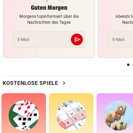
Guten Morgen
Morgens topinformiert über die
Abends t
Nachrichten des Tages
Nachr
send
E-Mail
E-Mail
Abschicken
chevron_right
KOSTENLOSE SPIELE