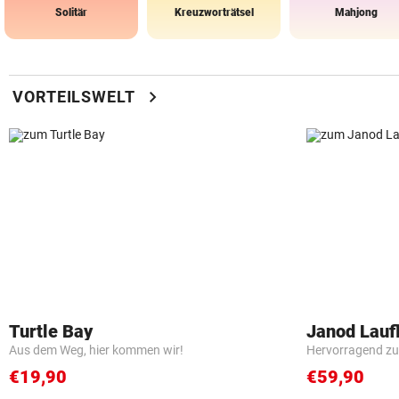
Solitär
Kreuzworträtsel
Mahjong
chevron_right
VORTEILSWELT
Turtle Bay
Janod Lau
Aus dem Weg, hier kommen wir!
Hervorragend zu
€19,90
€59,90