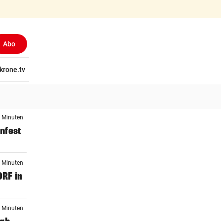
Abo
tschaft
krone.tv
Wissen
Gericht
Kolumnen
Freizeit
Reise
Ti
5 Minuten
infest
5 Minuten
ORF in
5 Minuten