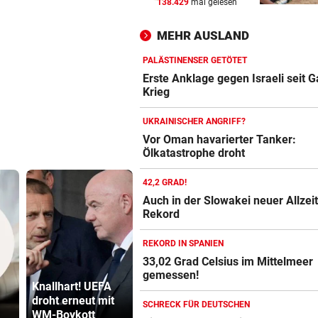
138.429
mal gelesen
Joker Tabakovic führt Salzbu
Last-Minute-Sieg
MEHR AUSLAND
PALÄSTINENSER GETÖTET
vor 
PALÄSTINENSER GETÖTET
Erste Anklage gegen Israeli s
Erste Anklage gegen Israeli seit 
Gaza-Krieg
Krieg
UKRAINISCHER ANGRIFF?
STIMMEN ZUM SPIEL
vor 
Vor Oman havarierter Tanker:
Sportboss Katzer: „Fahren
Ölkatastrophe droht
superhappy nach Hause“
42,2 GRAD!
Auch in der Slowakei neuer Allzeit
Rekord
REKORD IN SPANIEN
33,02 Grad Celsius im Mittelmeer
Katzentöter
gemessen!
Knallhart! UEFA
Fünfmal probiert
Anwalt: „Ni
droht erneut mit
– einmal gelang
viel Hass
SCHRECK FÜR DEUTSCHEN
WM-Boykott
Sturm Kraftakt!
begegnet“