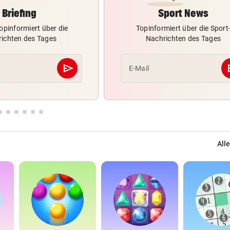
Briefing
Sport News
opinformiert über die
Topinformiert über die Sport
ichten des Tages
Nachrichten des Tages
send
s
E-Mail
Abschicken
Alle