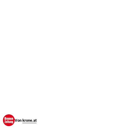
© Krone Multimedia GmbH & Co KG 2026
Muthgasse 2, 1190 Wien
Von
krone.at