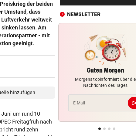
Ein Sieg des Antisemitismus
Preiskrieg der beiden
er Umstand, dass
NEWSLETTER
AUF BURG TAGGENBRUNN
vor 1
Luftverkehr weltweit
„Totale Eskalation“ mit Fitne
h sinken lassen. Am
Star Sascha Huber
rationspartner - mit
tion geeinigt.
WETTLAUF IN EUROPA
vor 1
Wann kommen die Robotaxis
nach Österreich?
Guten Morgen
MEGA-PROJEKT WACKELT
vor 1
Morgens topinformiert über die
„Im Ausland rollen sie uns d
Nachrichten des Tages
roten Teppich aus“
uelle hinzufügen
LIVE IN DER METASTADT
vor 
se
E-Mail
Wincent Weiss: Fanliebe und
d Juni um rund 10
falscher Freitag
e OPEC Freitagfrüh nach
pricht rund zehn
SOMMERGEWINNSPIEL 2026
vor 