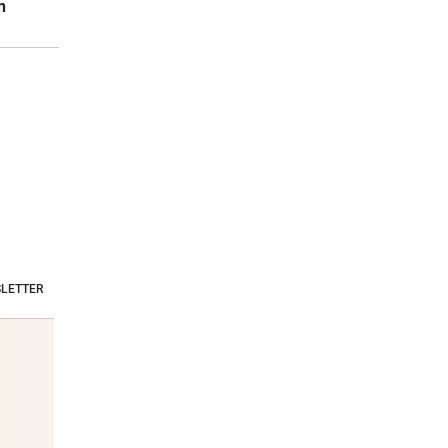
n
LETTER
Stars & Society News