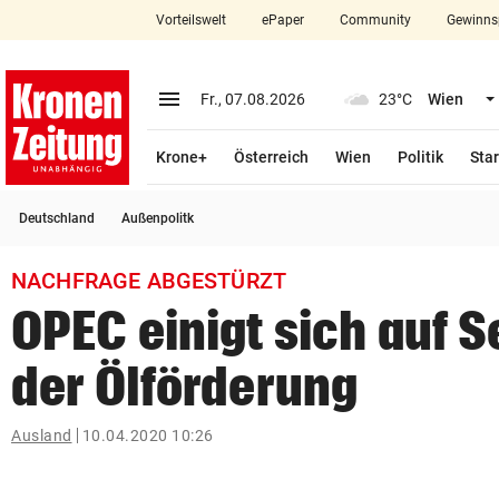
Vorteilswelt
ePaper
Community
Gewinns
close
Schließen
menu
Menü aufklappen
Fr., 07.08.2026
23°C
Wien
Abonnieren
Krone+
Österreich
Wien
Politik
Star
account_circle
arrow_right
Anmelden
Deutschland
Außenpolitk
pin_drop
arrow_right
Bundesland auswäh
Wien
NACHFRAGE ABGESTÜRZT
bookmark
Merkliste
OPEC einigt sich auf 
der Ölförderung
Suchbegriff
search
eingeben
Ausland
10.04.2020 10:26