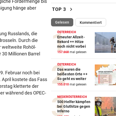
20 x iPhone 16 mit Krone Digi
ägliche Fördermenge bis
Abo zu gewinnen!
nigung hänge aber
chevron_right
TOP 3
WOHL SCHWER VERLETZT
vor 
(ausgewählt)
Gelesen
Kommentiert
„Sah sehr schlimm aus“ – S
um Salzburg-Kicker
ÖSTERREICH
ung Russlands, die
Erneuter Allzeit-
rosseln. Durch die
BULLEN-NOTEN IM DETAIL
vor 
Rekord ++ Hitze
noch nicht vorbei
 weltweite Rohöl-
Kapitän und „Zauber-
157.668
mal gelesen
 30 Millionen Barrel
Zawie“glänzten bei Salzburg
ÖSTERREICH
STIMMEN ZUM SPIEL
vor 
Das waren die
Austria-Trainer Helm: „Das
19. Februar noch bei
heißesten Orte ++
uns besser!“
So geht es weiter
 April kostete das Fass
155.010
mal gelesen
rstag kletterte der
KUNDENDATEN BETROFFEN
vor 
aber während des OPEC-
Cyberangriff auf Wiener
NIEDERÖSTERREICH
Schmuckhändler Frey Wille
500 Helfer kämpfen
bei Gluthitze gegen
Inferno
EUROPA-LEAGUE-QUALI
vor 