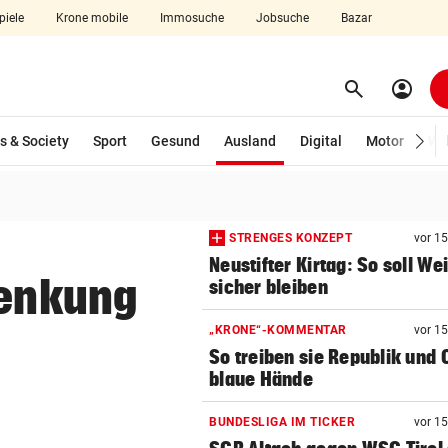
piele
Krone mobile
Immosuche
Jobsuche
Bazar
search
account_circle
Menü aufklappen
Suchen
(ausgewählt)
s & Society
Sport
Gesund
Ausland
Digital
Motor
Wir
len
STRENGES KONZEPT
vor 1
Neustifter Kirtag: So soll We
Senkung
sicher bleiben
„KRONE“-KOMMENTAR
vor 1
So treiben sie Republik und 
blaue Hände
BUNDESLIGA IM TICKER
vor 1