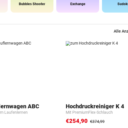
Bubbles Shooter
Exchange
Sudok
Alle An
flernwagen ABC
Hochdruckreiniger K 4
m Laufenlernen
Mit PremiumFlex-Schlauch
€254,90
€374,99