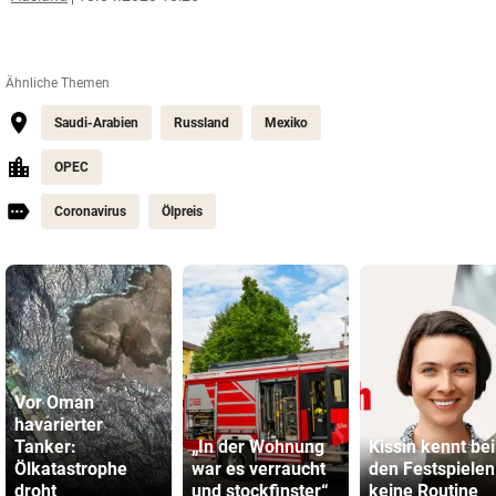
Ähnliche Themen
Saudi-Arabien
Russland
Mexiko
OPEC
Coronavirus
Ölpreis
Vor Oman
havarierter
Tanker:
„In der Wohnung
Kissin kennt bei
Ölkatastrophe
war es verraucht
den Festspielen
droht
und stockfinster“
keine Routine