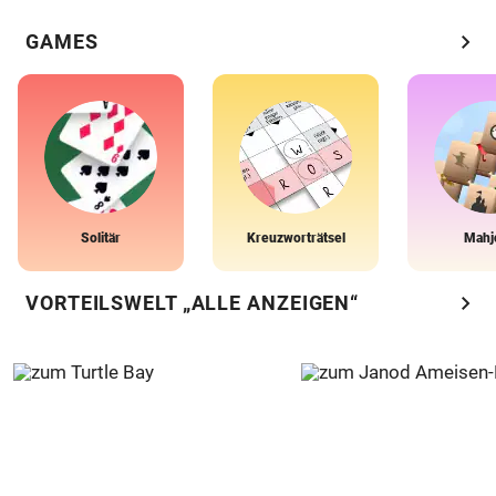
chevron_right
GAMES
Solitär
Kreuzworträtsel
Mahj
chevron_right
VORTEILSWELT „ALLE ANZEIGEN“