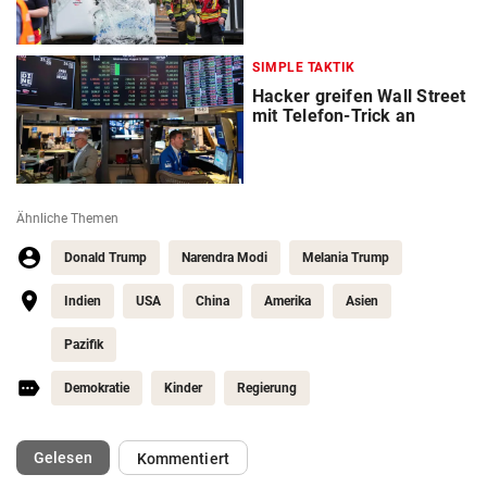
SIMPLE TAKTIK
Hacker greifen Wall Street
mit Telefon-Trick an
Ähnliche Themen
Donald Trump
Narendra Modi
Melania Trump
Indien
USA
China
Amerika
Asien
Pazifik
Demokratie
Kinder
Regierung
(ausgewählt)
Gelesen
Kommentiert