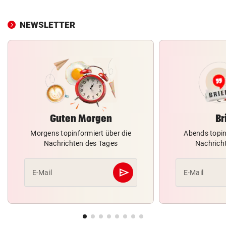
NEWSLETTER
Guten Morgen
Br
Morgens topinformiert über die
Abends topin
Nachrichten des Tages
Nachrich
send
E-Mail
E-Mail
Abschicken