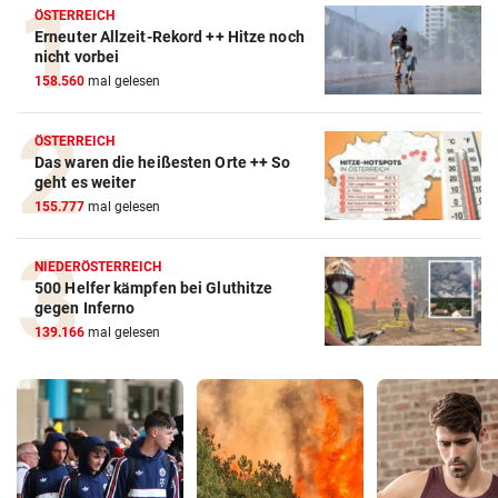
ÖSTERREICH
Erneuter Allzeit-Rekord ++ Hitze noch
nicht vorbei
158.560
mal gelesen
ÖSTERREICH
Das waren die heißesten Orte ++ So
geht es weiter
155.777
mal gelesen
NIEDERÖSTERREICH
500 Helfer kämpfen bei Gluthitze
gegen Inferno
139.166
mal gelesen