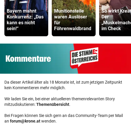
Bayern mahnt
Munitionsteile
So wirkt Kreat
Konkurrenz: „Das
waren Auslöser
Der
kann es nicht
für
„Muskelmach
sein!“
Föhrenwaldbrand
im Check
Da dieser Artikel älter als 18 Monate ist, ist zum jetzigen Zeitpunkt
kein Kommentieren mehr möglich.
Wir laden Sie ein, bei einer aktuelleren themenrelevanten Story
mitzudiskutieren:
Themenübersicht
.
Bei Fragen können Sie sich gern an das Community-Team per Mail
an
forum@krone.at
wenden.