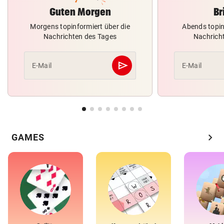
Guten Morgen
Br
Morgens topinformiert über die
Abends topin
Nachrichten des Tages
Nachrich
send
E-Mail
E-Mail
Abschicken
chevron_right
GAMES