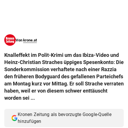
© Krone Multimedia GmbH & Co KG 2026
Muthgasse 2, 1190 Wien
Von
krone.at
Knalleffekt im Polit-Krimi um das Ibiza-Video und
Heinz-Christian Straches üppiges Spesenkonto: Die
Sonderkommission verhaftete nach einer Razzia
den früheren Bodyguard des gefallenen Parteichefs
am Montag kurz vor Mittag. Er soll Strache verraten
haben, weil er von diesem schwer enttäuscht
worden sei ...
Kronen Zeitung als bevorzugte Google-Quelle
hinzufügen