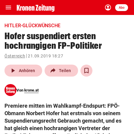
menu
account_circle
Navigation
Anmelden
Abo
close
Schließen
ein-/ausklappen
HITLER-GLÜCKWÜNSCHE
Abonnieren
Hofer suspendiert ersten
hochrangigen FP-Politiker
account_circle
arrow_right
Anmelden
Österreich
21.09.2019 18:27
pin_drop
arrow_right
Bundesland auswäh
Wien
play_arrow
Anhören
Teilen
bookmark
Merkliste
Von
krone.at
Suchbegriff
search
Premiere mitten im Wahlkampf-Endspurt: FPÖ-
eingeben
Obmann Norbert Hofer hat erstmals von seinem
Suspendierungsrecht Gebrauch gemacht, und es
hat gleich einen hochrangigen Vertreter der