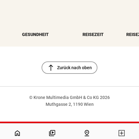
GESUNDHEIT
REISEZEIT
REISE
north
Zurück nach oben
© Krone Multimedia GmbH & Co KG 2026
Muthgasse 2, 1190 Wien
NaN%
home
pin_drop