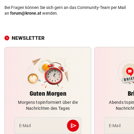
Bei Fragen können Sie sich gern an das Community-Team per Mail
an
forum@krone.at
wenden.
NEWSLETTER
Guten Morgen
Br
Morgens topinformiert über die
Abends topin
Nachrichten des Tages
Nachrich
send
E-Mail
E-Mail
Abschicken