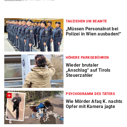
TAUZIEHEN UM BEAMTE
„Müssen Personalnot bei
Polizei in Wien ausbaden!“
HÖHERE PARKGEBÜHREN
Wieder brutaler
„Anschlag“ auf Tirols
Steuerzahler
PSYCHOGRAMM DES TÄTERS
Wie Mörder Afaq K. nachts
Opfer mit Kamera jagte