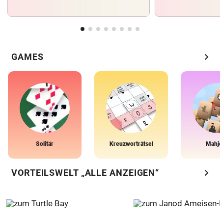
chevron_right
GAMES
Solitär
Kreuzworträtsel
Mahj
chevron_right
VORTEILSWELT „ALLE ANZEIGEN“