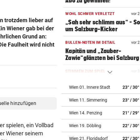
Abo zu gewinnen!
WOHL SCHWER VERLETZT
vor 
n trotzdem lieber auf
„Sah sehr schlimm aus“ – S
Ein Wiener gab bei der
um Salzburg-Kicker
hrlichen Grund an:
BULLEN-NOTEN IM DETAIL
vor 
ie Faulheit wird nicht
Kapitän und „Zauber-
Zawie“glänzten bei Salzburg
STIMMEN ZUM SPIEL
vor 
Austria-Trainer Helm: „Das
uns besser!“
Wien 01. Innere Stadt
23° / 30°
Wien 11. Simmering
23° / 30°
KUNDENDATEN BETROFFEN
vor 
uelle hinzufügen
Cyberangriff auf Wiener
Wien 14. Penzing
21° / 29°
Schmuckhändler Frey Wille
r spielen, ein Vollbad
Wien 19. Döbling
22° / 30°
EUROPA-LEAGUE-QUALI
vor 
 der Wiener seinem
Joker Tabakovic führt Salzbu
Wien 21. Floridsdorf
22° / 30°