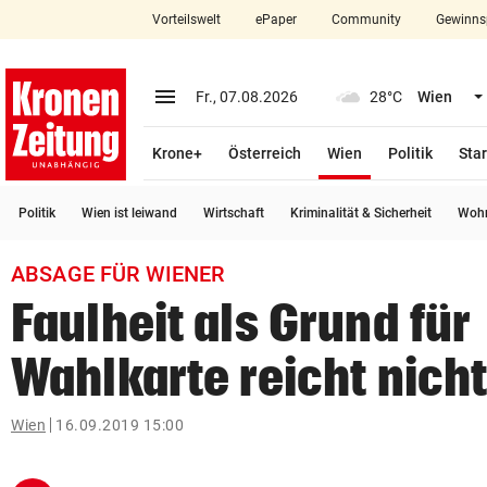
Vorteilswelt
ePaper
Community
Gewinns
close
Schließen
menu
Menü aufklappen
Fr., 07.08.2026
28°C
Wien
Abonnieren
(ausgewählt)
Krone+
Österreich
Wien
Politik
Star
account_circle
arrow_right
Anmelden
Politik
Wien ist leiwand
Wirtschaft
Kriminalität & Sicherheit
Wohn
pin_drop
arrow_right
Bundesland auswäh
Wien
ABSAGE FÜR WIENER
bookmark
Merkliste
Faulheit als Grund für
Wahlkarte reicht nich
Suchbegriff
search
eingeben
Wien
16.09.2019 15:00