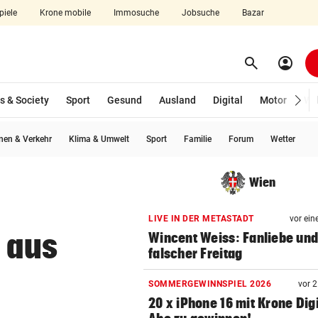
piele
Krone mobile
Immosuche
Jobsuche
Bazar
search
account_circle
Menü aufklappen
Suchen
s & Society
Sport
Gesund
Ausland
Digital
Motor
Wir
en & Verkehr
Klima & Umwelt
Sport
Familie
Forum
Wetter
len
Wien
LIVE IN DER METASTADT
vor ein
t aus
Wincent Weiss: Fanliebe und
falscher Freitag
SOMMERGEWINNSPIEL 2026
vor 
20 x iPhone 16 mit Krone Digi