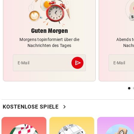
Guten Morgen
Morgens topinformiert über die
Abends t
Nachrichten des Tages
Nachr
send
E-Mail
E-Mail
Abschicken
chevron_right
KOSTENLOSE SPIELE