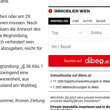
ätte.
Last-Minute-Sieg
IMMOBILIEN WIEN
PALÄSTINENSER GETÖTET
vor 
chen oder am 29.
Erste Anklage gegen Israeli s
IMMOBILIEN
JOBS
AUTOS
BAZAR
lanen müssen. Nach
Gaza-Krieg
 kam die Antwort des
Typ
ne Begründung,
STIMMEN ZUM SPIEL
vor 
ch verhindert sein
Sportboss Katzer: „Fahren
abzugeben, reicht für
superhappy nach Hause“
ORKAN, KEIN STROM & CO
vor 
Suchen auf
Skurrilitäten in der Red Bull
Begründung: „§ 38 Abs.1
häufen sich
 zwingend eine
Schnellsuche auf dibeo.at:
bwesenheit, aus
> 11.000 Eigentumswohnungen in Wie
WASSERSPRINGEN
vor 
Ausland am Wahltag
in neue
> 1.000 Mietwohnungen in Wien
Knoll bei EM Achter vom Tur
Lotfi auf Rang 12!
Möchten Sie jetzt eine private Immobilie
Pommer, Kronen Zeitung
unseren Marktplätzen inserieren?
SCHON NÄCHSTE SAISON
vor 
Private Immobilie inserieren und in di
in neuem Tab öffnen