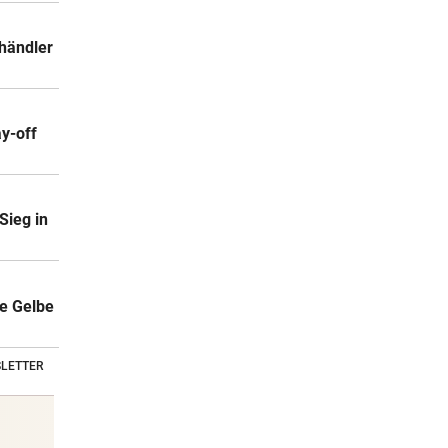
händler
ay-off
Sieg in
ie Gelbe
LETTER