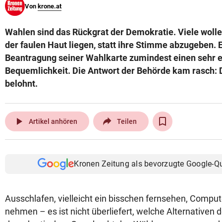
Von
krone.at
© Krone Multimedia GmbH & Co KG 2026
Muthgasse 2, 1190 Wien
Wahlen sind das Rückgrat der Demokratie. Viele wolle
der faulen Haut liegen, statt ihre Stimme abzugeben. 
Beantragung seiner Wahlkarte zumindest einen sehr e
Bequemlichkeit. Die Antwort der Behörde kam rasch: D
belohnt.
play_arrow
Artikel anhören
Teilen
Kronen Zeitung als bevorzugte Google-Q
Ausschlafen, vielleicht ein bisschen fernsehen, Compute
nehmen – es ist nicht überliefert, welche Alternativen