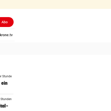
Abo
tschaft
krone.tv
Wissen
Gericht
Kolumnen
Freizeit
Reise
Ti
er Stunde
 ein
2 Stunden
tal-