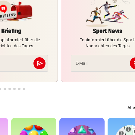
Briefing
Sport News
opinformiert über die
Topinformiert über die Sport
ichten des Tages
Nachrichten des Tages
send
s
E-Mail
Abschicken
Alle