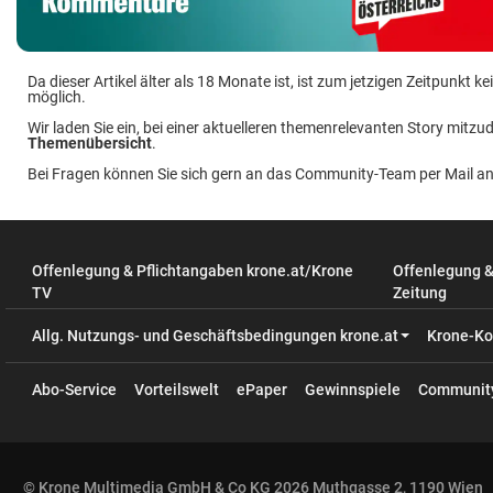
Da dieser Artikel älter als 18 Monate ist, ist zum jetzigen Zeitpunkt
möglich.
Wir laden Sie ein, bei einer aktuelleren themenrelevanten Story mitzud
Themenübersicht
.
Bei Fragen können Sie sich gern an das Community-Team per Mail a
Offenlegung & Pflichtangaben krone.at/Krone
Offenlegung 
TV
Zeitung
Allg. Nutzungs- und Geschäftsbedingungen krone.at
Krone-Ko
Abo-Service
Vorteilswelt
ePaper
Gewinnspiele
Communit
© Krone Multimedia GmbH & Co KG 2026 Muthgasse 2, 1190 Wien