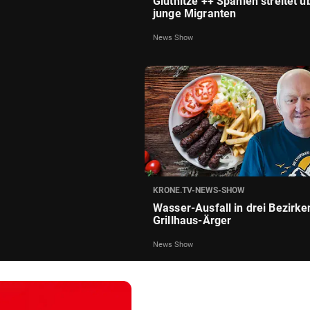
Gluthitze ++ Spanien streitet ü
junge Migranten
News Show
KRONE.TV-NEWS-SHOW
Wasser-Ausfall in drei Bezirke
Grillhaus-Ärger
News Show