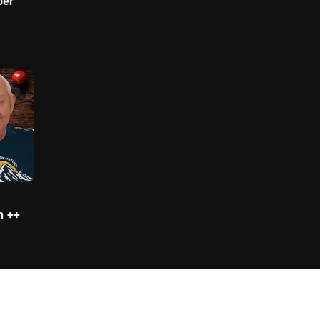
ber
n ++