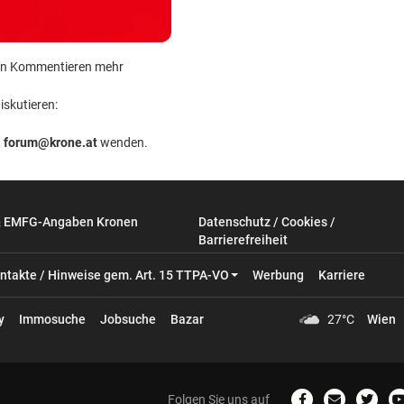
 kein Kommentieren mehr
iskutieren:
n
forum@krone.at
wenden.
& EMFG-Angaben Kronen
Datenschutz / Cookies /
Barrierefreiheit
ntakte / Hinweise gem. Art. 15 TTPA-VO
Werbung
Karriere
y
Immosuche
Jobsuche
Bazar
27°C
Wien
Folgen Sie uns auf