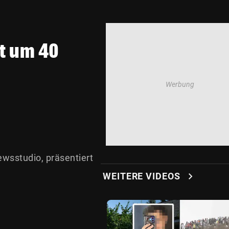
it um 40
wsstudio, präsentiert
chevron_right
WEITERE VIDEOS