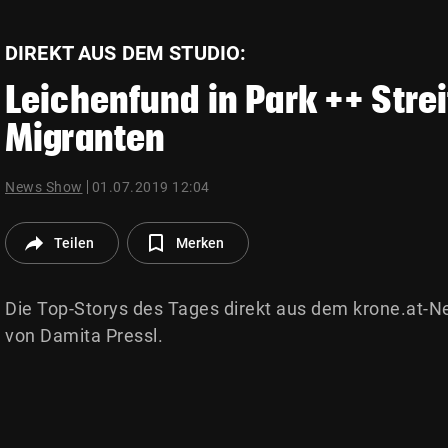
© Krone Multimedia GmbH & Co KG 2026
Muthgasse 2, 1190 Wien
DIREKT AUS DEM STUDIO:
Leichenfund in Park ++ Stre
Migranten
News Show
01.07.2019 12:04
Teilen
Merken
Die Top-Storys des Tages direkt aus dem krone.at-Ne
von Damita Pressl.