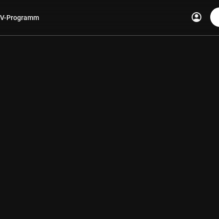
account_circle
V-Programm
len