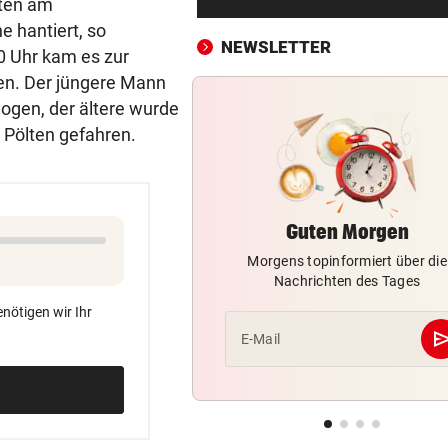
tten am
Drei Steirer tüfteln an der i
 hantiert, so
Boxershort
NEWSLETTER
0 Uhr kam es zur
DRAMATISCHE RETTUNG
vor ein
en. Der jüngere Mann
„In der Wohnung war es ver
ogen, der ältere wurde
und stockfinster“
. Pölten gefahren.
CONFERENCE LEAGUE
vor ein
Später Doppelschlag fixiert
Rapid-Sieg in Estland
Guten Morgen
Morgens topinformiert über die
60 MILLIONEN € SCHADEN
vor 
Nachrichten des Tages
Warten auf Hitze-Hilfen der
Regierung geht weiter
nötigen wir Ihr
se
E-Mail
MITTEN IN HITZEWELLE
vor 
Irre! Salzburg – Pafos wegen
Sintflut unterbrochen
42,2 GRAD!
vor 