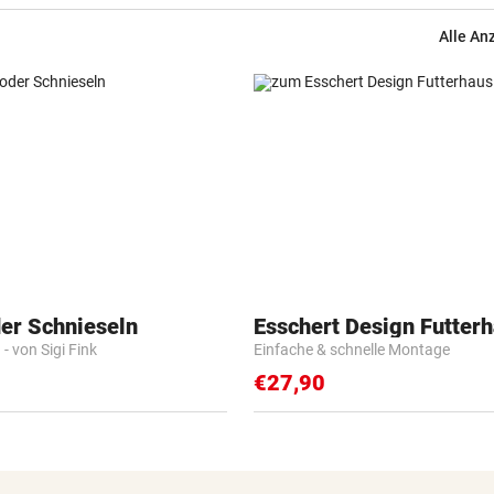
Alle An
der Schnieseln
Esschert Design Futter
- von Sigi Fink
Einfache & schnelle Montage
€27,90