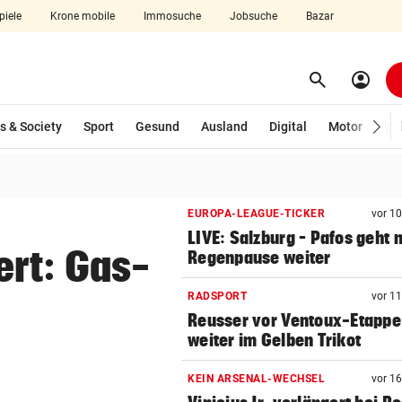
piele
Krone mobile
Immosuche
Jobsuche
Bazar
search
account_circle
Menü aufklappen
Suchen
s & Society
Sport
Gesund
Ausland
Digital
Motor
Wir
len
EUROPA-LEAGUE-TICKER
vor 1
LIVE: Salzburg – Pafos geht 
ert: Gas-
Regenpause weiter
RADSPORT
vor 1
Reusser vor Ventoux-Etappe
weiter im Gelben Trikot
KEIN ARSENAL-WECHSEL
vor 1