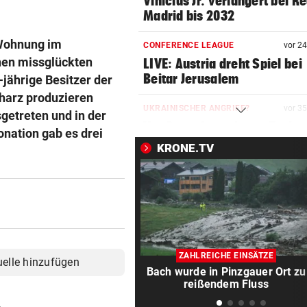
Vinicius Jr. verlängert bei Re
Madrid bis 2032
 Wohnung im
CONFERENCE LEAGUE
vor 2
inen missglückten
LIVE: Austria dreht Spiel bei
Beitar Jerusalem
jährige Besitzer der
harz produzieren
UKRAINISCHER ANGRIFF?
vor 3
getreten und in der
Vor Oman havarierter Tanker
onation gab es drei
Ölkatastrophe droht
KRONE.TV
„VERSTEHE ICH NICHT“
vor ein
ÖFB-Kicker Wimmer packt ü
Morddrohungen aus
ABSCHIED AUS ENGLAND
vor ein
Spanien-Star Rodri vor Wec
ZAHLREICHE EINSÄTZE
uelle hinzufügen
zum FC Barcelona
Bach wurde in Pinzgauer Ort zu
reißendem Fluss
2 JAHRE LANG GETESTET
vor ein