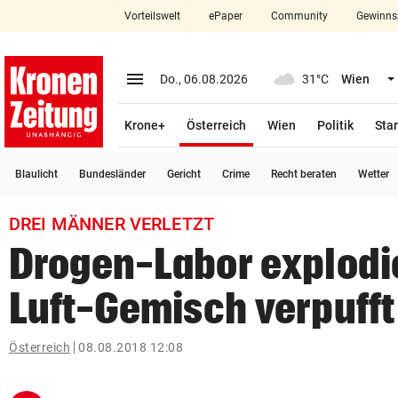
Vorteilswelt
ePaper
Community
Gewinns
close
Schließen
menu
Menü aufklappen
Do., 06.08.2026
31°C
Wien
Abonnieren
(ausgewählt)
Krone+
Österreich
Wien
Politik
Star
account_circle
arrow_right
Anmelden
Blaulicht
Bundesländer
Gericht
Crime
Recht beraten
Wetter
pin_drop
arrow_right
Bundesland auswäh
Wien
DREI MÄNNER VERLETZT
bookmark
Merkliste
Drogen-Labor explodi
Luft-Gemisch verpufft
Suchbegriff
search
eingeben
Österreich
08.08.2018 12:08