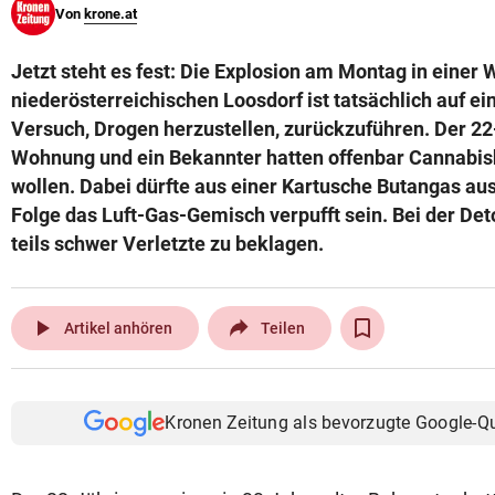
Von
krone.at
© Krone Multimedia GmbH & Co KG 2026
Muthgasse 2, 1190 Wien
Jetzt steht es fest: Die Explosion am Montag in einer
niederösterreichischen Loosdorf ist tatsächlich auf e
Versuch, Drogen herzustellen, zurückzuführen. Der 22-
Wohnung und ein Bekannter hatten offenbar Cannabis
wollen. Dabei dürfte aus einer Kartusche Butangas aus
Folge das Luft-Gas-Gemisch verpufft sein. Bei der Det
teils schwer Verletzte zu beklagen.
play_arrow
Artikel anhören
Teilen
Kronen Zeitung als bevorzugte Google-Q