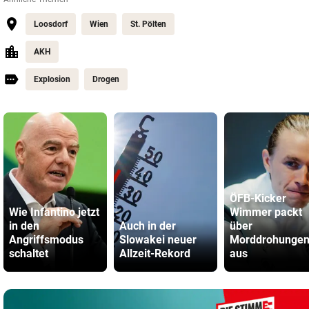
Loosdorf
Wien
St. Pölten
AKH
Explosion
Drogen
ÖFB-Kicker
Wie Infantino jetzt
Wimmer packt
in den
Auch in der
über
Angriffsmodus
Slowakei neuer
Morddrohunge
schaltet
Allzeit-Rekord
aus