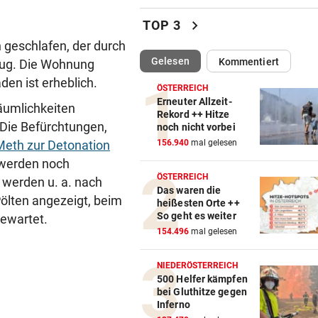
Auch in der Slowakei neuer
chevron_right
TOP 3
Allzeit-Rekord
 geschlafen, der durch
(ausgewählt)
Gelesen
Kommentiert
rug. Die Wohnung
WAS FÜR EINE KLATSCHE!
vor 
den ist erheblich.
TV-Star geht mit Kanzler St
ÖSTERREICH
hart ins Gericht
Erneuter Allzeit-
äumlichkeiten
Rekord ++ Hitze
 Die Befürchtungen,
noch nicht vorbei
ZAHLREICHE EINSÄTZE
vor 
 Meth zur Detonation
156.940
mal gelesen
Bach wurde in Pinzgauer Ort
n werden noch
reißendem Fluss
ÖSTERREICH
e werden u. a. nach
Das waren die
WUNDER MUSS HER
vor 
ölten angezeigt, beim
heißesten Orte ++
Fünfmal probiert – einmal ge
So geht es weiter
ewartet.
Sturm Kraftakt!
154.496
mal gelesen
REKORD IN SPANIEN
vor 
NIEDERÖSTERREICH
33,02 Grad Celsius im Mitte
500 Helfer kämpfen
bei Gluthitze gegen
gemessen!
Inferno