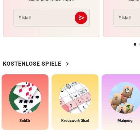
send
E-Mail
E-Mail
Abschicken
chevron_right
KOSTENLOSE SPIELE
Solitär
Kreuzworträtsel
Mahjong