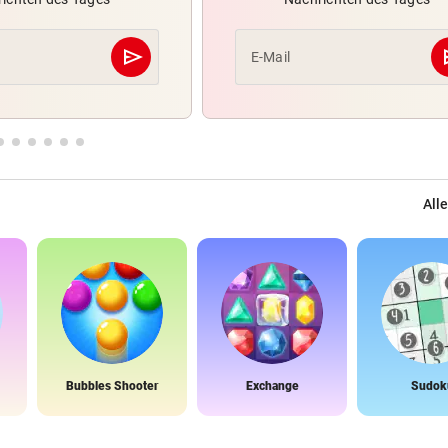
send
s
E-Mail
Abschicken
Alle
Bubbles Shooter
Exchange
Sudok