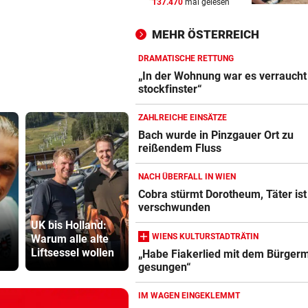
137.470
mal gelesen
LUCKENEDERS HIGHLIGHT
vor 
„Auf das Foto bin ich stolz – 
MEHR ÖSTERREICH
die Gelbe auch“
DRAMATISCHE RETTUNG
NACH ÜBERFALL IN WIEN
vor 
„In der Wohnung war es verraucht
Cobra stürmt Dorotheum, Tät
stockfinster“
verschwunden
ZAHLREICHE EINSÄTZE
TROTZ FIFA-RÜCKZIEHER
vor 
Bach wurde in Pinzgauer Ort zu
reißendem Fluss
Knallhart! UEFA droht schon
wieder mit WM-Boykott
NACH ÜBERFALL IN WIEN
Cobra stürmt Dorotheum, Täter ist
verschwunden
UK bis Holland:
Betrunkener (71)
TV-Star geh
WIENS KULTURSTADTRÄTIN
n
Warum alle alte
stürzt mit Moped
Kanzler St
Liftsessel wollen
in Schottergrube
hart ins Ger
„Habe Fiakerlied mit dem Bürgerm
gesungen“
IM WAGEN EINGEKLEMMT