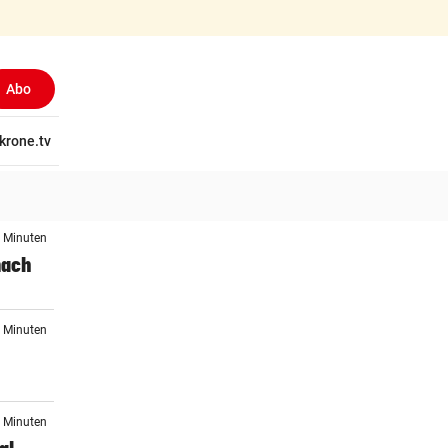
Abo
tschaft
krone.tv
Wissen
Gericht
Kolumnen
Freizeit
Reise
Ti
0 Minuten
nach
1 Minuten
6 Minuten