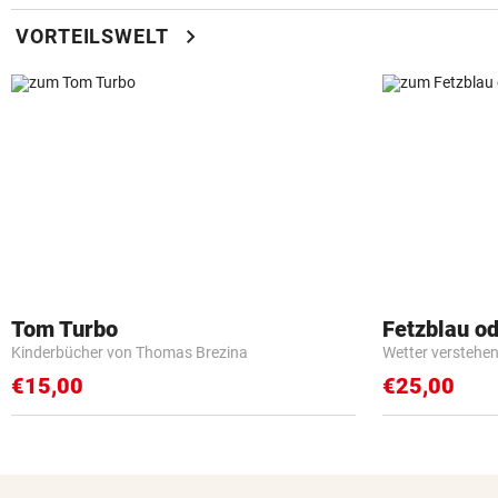
chevron_right
VORTEILSWELT
Tom Turbo
Fetzblau o
Kinderbücher von Thomas Brezina
Wetter verstehen 
€15,00
€25,00