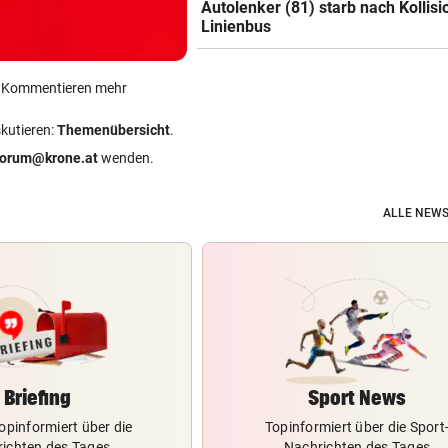
Autolenker (81) starb nach Kollisi
Linienbus
ein Kommentieren mehr
skutieren:
Themenübersicht
.
forum@krone.at
wenden.
ALLE NEWS
Briefing
Sport News
opinformiert über die
Topinformiert über die Sport
ichten des Tages
Nachrichten des Tages