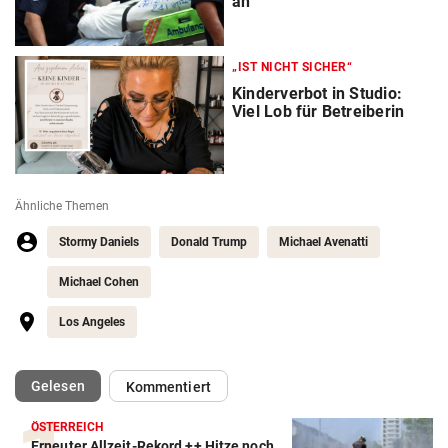
an
„IST NICHT SICHER“
Kinderverbot in Studio:
Viel Lob für Betreiberin
Ähnliche Themen
Stormy Daniels
Donald Trump
Michael Avenatti
Michael Cohen
Los Angeles
(ausgewählt)
Gelesen
Kommentiert
ÖSTERREICH
Erneuter Allzeit-Rekord ++ Hitze noch