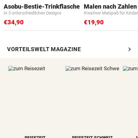
Asobu-Bestie-Trinkflasche
In 3 unterschiedlichen Designs
Kreativer Malspaß für Kinde
€34,90
€19,90
chevron_right
VORTEILSWELT MAGAZINE
REISEZEIT
REISEZEIT SCHWEIZ