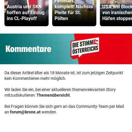
Fehlstart
Austria und SKN
komplett! Nächste
USA will Bloc
hoffen auf Einzug
Pleite für St.
von iranische
ins CL-Playoff
Pölten
Häfen stoppe
Da dieser Artikel älter als 18 Monate ist, ist zum jetzigen Zeitpunkt
kein Kommentieren mehr möglich.
Wir laden Sie ein, bei einer aktuelleren themenrelevanten Story
mitzudiskutieren:
Themenübersicht
.
Bei Fragen können Sie sich gern an das Community-Team per Mail
an
forum@krone.at
wenden.