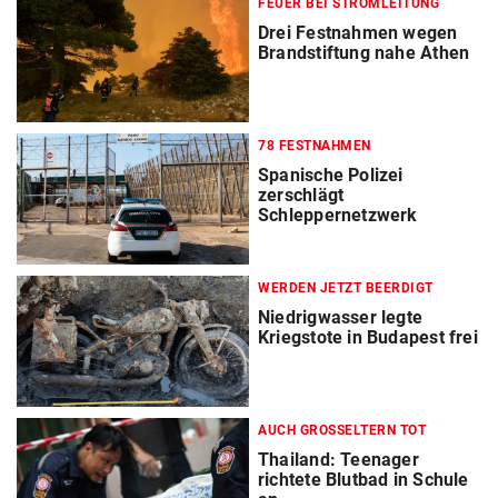
FEUER BEI STROMLEITUNG
Drei Festnahmen wegen
Brandstiftung nahe Athen
78 FESTNAHMEN
Spanische Polizei
zerschlägt
Schleppernetzwerk
WERDEN JETZT BEERDIGT
Niedrigwasser legte
Kriegstote in Budapest frei
AUCH GROSSELTERN TOT
Thailand: Teenager
richtete Blutbad in Schule