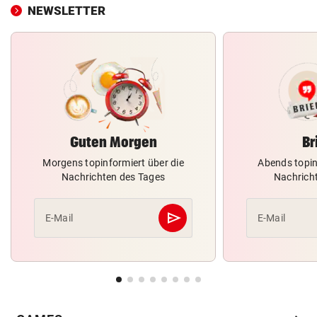
NEWSLETTER
Guten Morgen
Br
Morgens topinformiert über die
Abends topin
Nachrichten des Tages
Nachrich
send
E-Mail
E-Mail
Abschicken