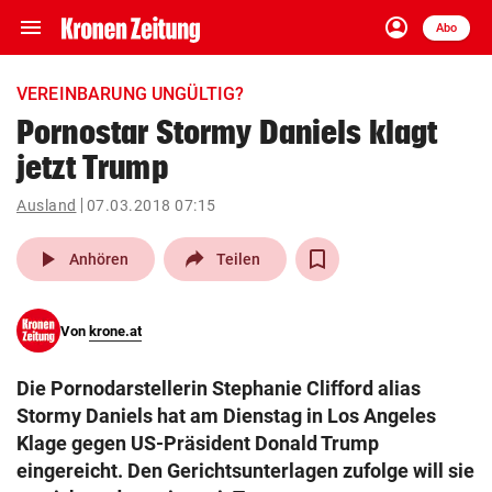
menu
account_circle
Navigation
Anmelden
Abo
close
Schließen
ein-/ausklappen
VEREINBARUNG UNGÜLTIG?
Abonnieren
Pornostar Stormy Daniels klagt
jetzt Trump
account_circle
arrow_right
Anmelden
Ausland
07.03.2018 07:15
pin_drop
arrow_right
Bundesland auswäh
Wien
play_arrow
Anhören
Teilen
bookmark
Merkliste
Von
krone.at
Suchbegriff
search
Die Pornodarstellerin Stephanie Clifford alias
eingeben
Stormy Daniels hat am Dienstag in Los Angeles
Klage gegen US-Präsident Donald Trump
eingereicht. Den Gerichtsunterlagen zufolge will sie