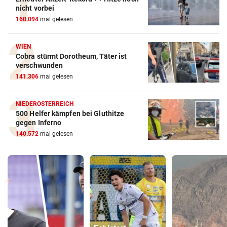
nicht vorbei
160.094
mal gelesen
WIEN
Cobra stürmt Dorotheum, Täter ist
verschwunden
141.306
mal gelesen
NIEDERÖSTERREICH
500 Helfer kämpfen bei Gluthitze
gegen Inferno
140.572
mal gelesen